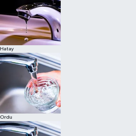
Hatay
Ordu