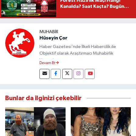
Forest Hazırlık Maçı Hangi
Kanalda? Saat Kaçta? Bugün
Mü?
MUHABIR
Hüseyin Çor
Haber Gazetesi'nde İlkeli Habercilik ile
Objektif olarak Araştırmacı Muhabirlik
Yapmaktayım.
Devam Et
Bunlar da ilginizi çekebilir