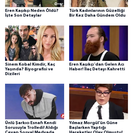
Eren Kaşıkçı Neden Öldü?
Türk Kadınlarının Güzelliği
İşte Son Detaylar
Bir Kez Daha Gündem Oldu
Sinem Kobal Kimdir, Kaç
Eren Kaşıkçı'dan Gelen Acı
Yaşında? Biyografisi ve
Haber! İlaç Detayı Kahretti
Dizileri
Ünlü Şarkıcı Esnafı Kendi
Yılmaz Morgül’ün Güne
Sorusuyla Trolledi! Aldığı
Başlarken Yaptığı
Cevap Sosyal Medyada
Hareketler Olay Olmuştu!