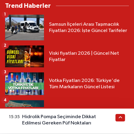
Trend Haberler
1
Samsun İlçeleri Arası Taşımacılık
Fiyatları 2026: İşte Güncel Tarifeler
2
Viski fiyatları 2026 | Güncel Net
Fiyatlar
3
Votka Fiyatları 2026: Türkiye'de
Tüm Markaların Güncel Listesi
4
Samsun 13 Numaralı Otobüs
Güzergahı ve Sefer Saatleri 2026
Hidrolik Pompa Seçiminde Dikkat
15:35
Edilmesi Gereken Püf Noktaları