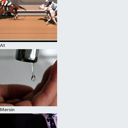
At
Mersin