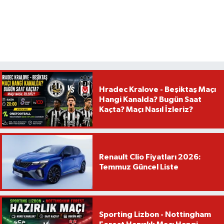
Hradec Kralove - Beşiktaş Maçı
Hangi Kanalda? Bugün Saat
Kaçta? Maçı Nasıl İzleriz?
Renault Clio Fiyatları 2026:
Temmuz Güncel Liste
Sporting Lizbon - Nottingham