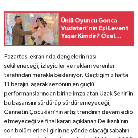
Ünlü Oyuncu Gonca
Vuslateri'nin Eşi Levent
Yaşar Kimdir? Özel
Hayatı Ve Mesleği
Pazartesi ekranında dengelerin nasıl
şekilleneceği, izleyiciler ve reklam verenler
tarafından merakla bekleniyor. Geçtiğimiz hafta
11 barajını aşarak sezonun en güçlü
performanslarından birine imza atan Uzak Şehir’in
bu başarısını sürdürüp sürdüremeyeceği,
Cennetin Çocukları’nın artış trendinin devam edip
etmeyeceği ve final kararı açıklanan Delikanlı’nın
son bölümlerine ilginin ne yönde olacağı sabahın