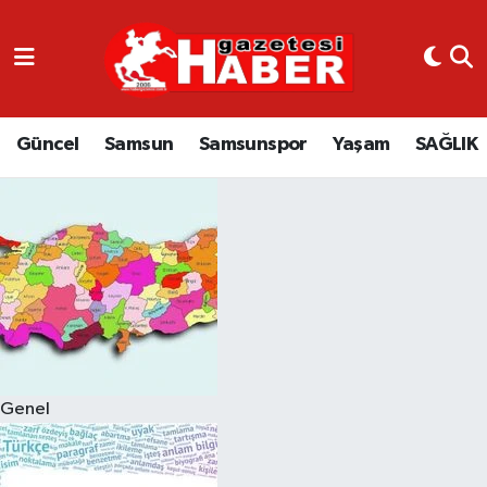
GÜNCEL
SAMSUN
Güncel
Samsun
Samsunspor
Yaşam
SAĞLIK
SAMSUNSPOR
EKONOMİ
YAŞAM
Genel