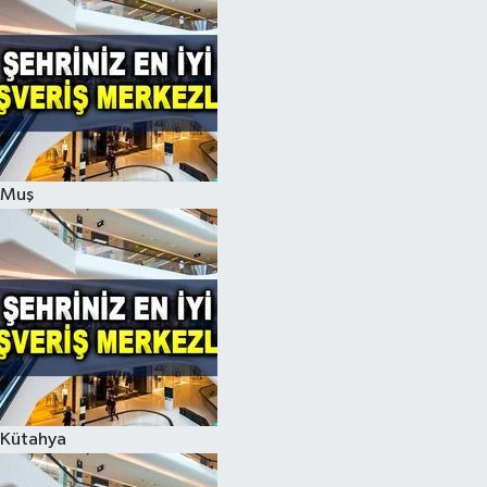
Muş
Kütahya