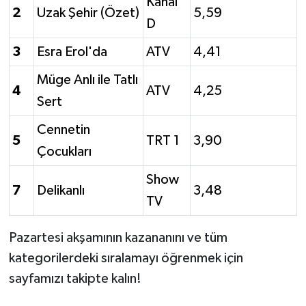
Kanal
2
Uzak Şehir (Özet)
5,59
D
3
Esra Erol'da
ATV
4,41
Müge Anlı ile Tatlı
4
ATV
4,25
Sert
Cennetin
5
TRT 1
3,90
Çocukları
Show
7
Delikanlı
3,48
TV
Pazartesi akşamının kazananını ve tüm
kategorilerdeki sıralamayı öğrenmek için
sayfamızı takipte kalın!