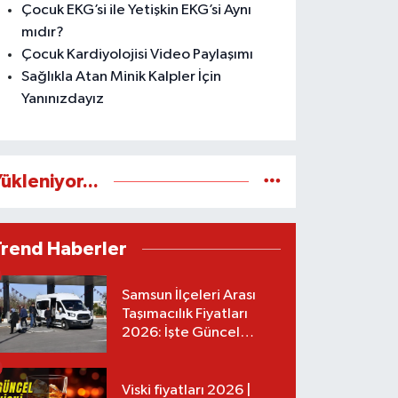
Çocuk EKG’si ile Yetişkin EKG’si Aynı
mıdır?
Çocuk Kardiyolojisi Video Paylaşımı
Sağlıkla Atan Minik Kalpler İçin
Yanınızdayız
ükleniyor...
Trend Haberler
Samsun İlçeleri Arası
Taşımacılık Fiyatları
2026: İşte Güncel
Tarifeler
Viski fiyatları 2026 |