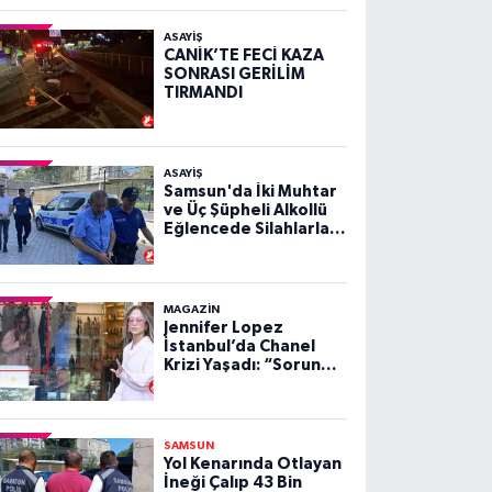
ASAYIŞ
CANİK’TE FECİ KAZA
SONRASI GERİLİM
TIRMANDI
ASAYIŞ
Samsun'da İki Muhtar
ve Üç Şüpheli Alkollü
Eğlencede Silahlarla
Dehşet Saçtı!
MAGAZİN
Jennifer Lopez
İstanbul’da Chanel
Krizi Yaşadı: “Sorun
Değil” Deyip Yine
Tarzıyla Gündem Oldu
SAMSUN
Yol Kenarında Otlayan
İneği Çalıp 43 Bin