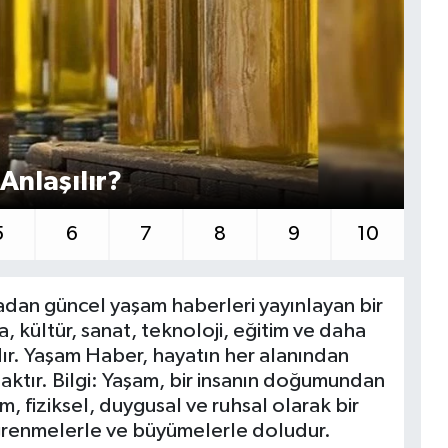
Anlaşılır?
Sa
5
6
7
8
9
10
dan güncel yaşam haberleri yayınlayan bir
a, kültür, sanat, teknoloji, eğitim ve daha
ır. Yaşam Haber, hayatın her alanından
naktır. Bilgi: Yaşam, bir insanın doğumundan
 fiziksel, duygusal ve ruhsal olarak bir
ğrenmelerle ve büyümelerle doludur.