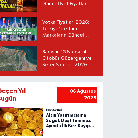
Güncel Net Fiyatlar
Votka Fiyatları 2026:
Türkiye'de Tüm
Markaların Güncel
Listesi
Samsun 13 Numaralı
Otobüs Güzergahı ve
Sefer Saatleri 2026
Geçen Yıl
06 Ağustos
Bugün
2025
EKONOMİ
Altın Yatırımcısına
Soğuk Duş! Temmuz
Ayında İlk Kez Kayıp
Yazdı