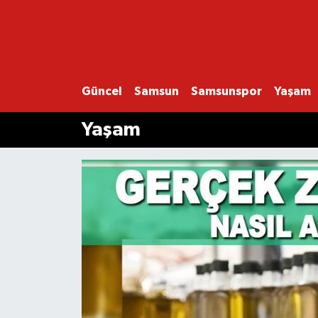
GÜNCEL
SAMSUN
Güncel
Samsun
Samsunspor
Yaşam
Yaşam
SAMSUNSPOR
EKONOMİ
YAŞAM