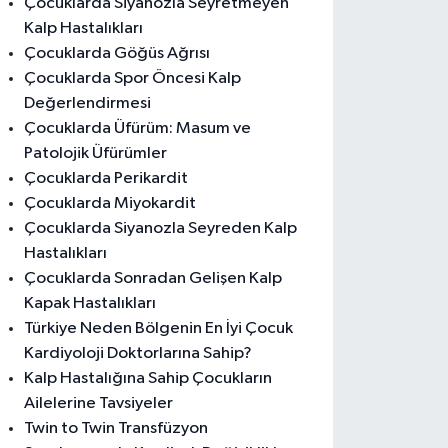
Çocuklarda Siyanozla Seyretmeyen
Kalp Hastalıkları
Çocuklarda Göğüs Ağrısı
Çocuklarda Spor Öncesi Kalp
Değerlendirmesi
Çocuklarda Üfürüm: Masum ve
Patolojik Üfürümler
msun’da Kaç Park Var? Güncel Par
Çocuklarda Perikardit
Çocuklarda Miyokardit
Çocuklarda Siyanozla Seyreden Kalp
Hastalıkları
Çocuklarda Sonradan Gelişen Kalp
Kapak Hastalıkları
Türkiye Neden Bölgenin En İyi Çocuk
Kardiyoloji Doktorlarına Sahip?
Kalp Hastalığına Sahip Çocukların
Ailelerine Tavsiyeler
Twin to Twin Transfüzyon