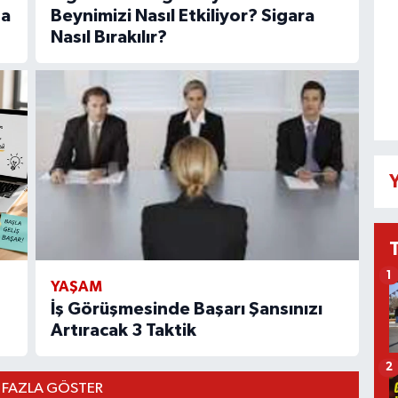
sa
Beynimizi Nasıl Etkiliyor? Sigara
Nasıl Bırakılır?
Y
1
YAŞAM
İş Görüşmesinde Başarı Şansınızı
Artıracak 3 Taktik
2
 FAZLA GÖSTER