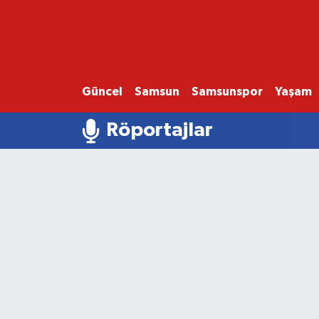
GÜNCEL
SAMSUN
Güncel
Samsun
Samsunspor
Yaşam
SAMSUNSPOR
Röportajlar
EKONOMİ
YAŞAM