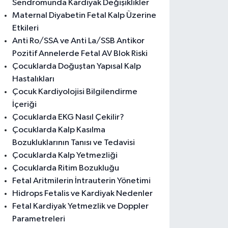
Sendromunda Kardiyak Değişiklikler
Maternal Diyabetin Fetal Kalp Üzerine
Etkileri
Anti Ro/SSA ve Anti La/SSB Antikor
Pozitif Annelerde Fetal AV Blok Riski
Çocuklarda Doğuştan Yapısal Kalp
Hastalıkları
Çocuk Kardiyolojisi Bilgilendirme
İçeriği
Çocuklarda EKG Nasıl Çekilir?
Çocuklarda Kalp Kasılma
Bozukluklarının Tanısı ve Tedavisi
Çocuklarda Kalp Yetmezliği
Çocuklarda Ritim Bozukluğu
Fetal Aritmilerin İntrauterin Yönetimi
Hidrops Fetalis ve Kardiyak Nedenler
Fetal Kardiyak Yetmezlik ve Doppler
Parametreleri