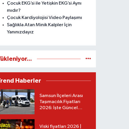
Çocuk EKG’si ile Yetişkin EKG’si Aynı
mıdır?
Çocuk Kardiyolojisi Video Paylaşımı
Sağlıkla Atan Minik Kalpler İçin
Yanınızdayız
ükleniyor...
Trend Haberler
Samsun İlçeleri Arası
Taşımacılık Fiyatları
2026: İşte Güncel
Tarifeler
Viski fiyatları 2026 |