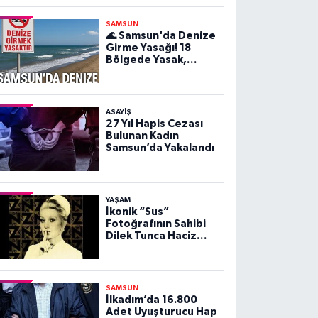
SAMSUN
🌊 Samsun'da Denize
Girme Yasağı! 18
Bölgede Yasak,
Sadece Belirli
Alanlarda Serbest
ASAYIŞ
27 Yıl Hapis Cezası
Bulunan Kadın
Samsun’da Yakalandı
YAŞAM
İkonik “Sus”
Fotoğrafının Sahibi
Dilek Tunca Haciz
Mağduru
SAMSUN
İlkadım’da 16.800
Adet Uyuşturucu Hap