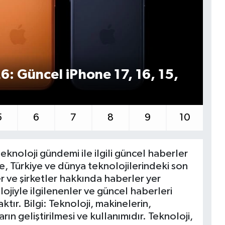
6: Güncel iPhone 17, 16, 15,
Ve
Ka
5
6
7
8
9
10
eknoloji gündemi ile ilgili güncel haberler
de, Türkiye ve dünya teknolojilerindeki son
er ve şirketler hakkında haberler yer
ojiyle ilgilenenler ve güncel haberleri
ktır. Bilgi: Teknoloji, makinelerin,
rın geliştirilmesi ve kullanımıdır. Teknoloji,