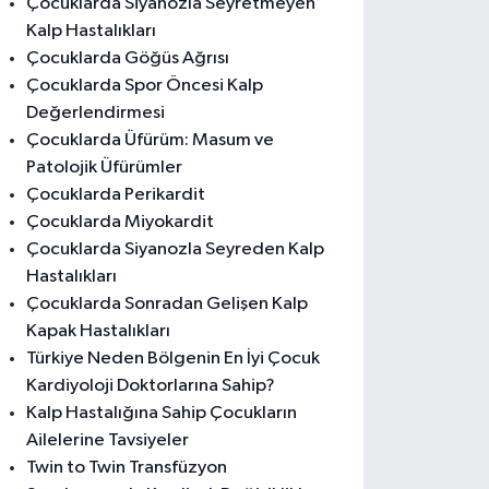
Çocuklarda Siyanozla Seyretmeyen
Kalp Hastalıkları
Çocuklarda Göğüs Ağrısı
Çocuklarda Spor Öncesi Kalp
Değerlendirmesi
Çocuklarda Üfürüm: Masum ve
rgisiz iPhone Fiyatları 2026: Verg
Patolojik Üfürümler
dar Öderdiniz?
Çocuklarda Perikardit
Çocuklarda Miyokardit
Çocuklarda Siyanozla Seyreden Kalp
Hastalıkları
Çocuklarda Sonradan Gelişen Kalp
Kapak Hastalıkları
Türkiye Neden Bölgenin En İyi Çocuk
Kardiyoloji Doktorlarına Sahip?
Kalp Hastalığına Sahip Çocukların
Ailelerine Tavsiyeler
Twin to Twin Transfüzyon