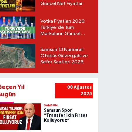
Güncel Net Fiyatlar
Votka Fiyatları 2026:
Türkiye'de Tüm
Markaların Güncel
Listesi
Samsun 13 Numaralı
Otobüs Güzergahı ve
Sefer Saatleri 2026
Geçen Yıl
08 Ağustos
Bugün
2025
SAMSUN
Samsun Spor
“Transfer İçin Fırsat
Kolluyoruz”