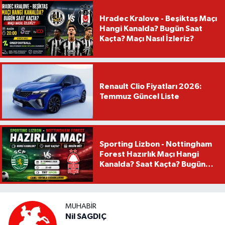
Hradec Kralove - Beşiktaş Maçı
Hangi Kanalda? Bugün Saat
Kaçta? Maçı Nasıl İzleriz?
Renault Clio Fiyatları 2026:
Temmuz Güncel Liste
Sporting Lizbon - Nottingham
Forest Hazırlık Maçı Hangi
Kanalda? Saat Kaçta? Bugün
Mü?
MUHABIR
Nil SAGDIÇ