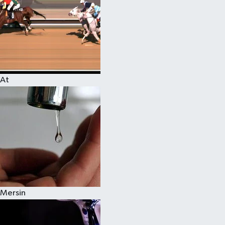
At
Mersin