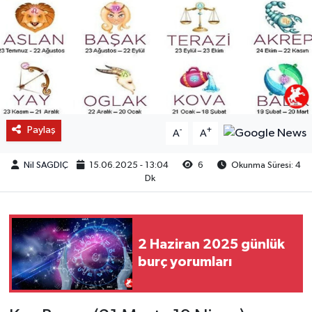
Paylaş
-
+
A
A
Nil SAGDIÇ
15.06.2025 - 13:04
6
Okunma Süresi: 4
Dk
2 Haziran 2025 günlük
burç yorumları