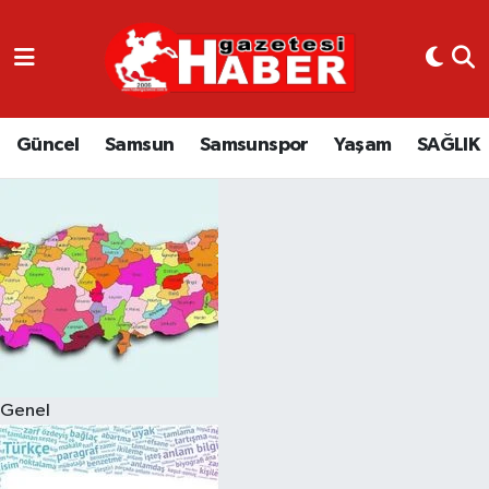
GÜNCEL
SAMSUN
Güncel
Samsun
Samsunspor
Yaşam
SAĞLIK
SAMSUNSPOR
EKONOMİ
YAŞAM
Genel