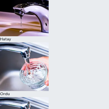
Hatay
Ordu