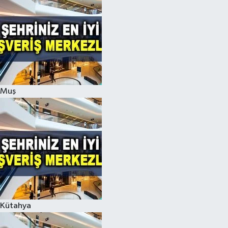
Muş
Kütahya