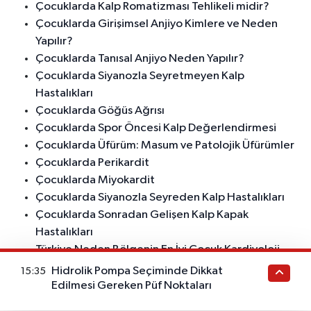
Çocuklarda Kalp Romatizması Tehlikeli midir?
Çocuklarda Girişimsel Anjiyo Kimlere ve Neden
Yapılır?
Çocuklarda Tanısal Anjiyo Neden Yapılır?
Çocuklarda Siyanozla Seyretmeyen Kalp
Hastalıkları
Çocuklarda Göğüs Ağrısı
Çocuklarda Spor Öncesi Kalp Değerlendirmesi
Çocuklarda Üfürüm: Masum ve Patolojik Üfürümler
Çocuklarda Perikardit
Çocuklarda Miyokardit
Çocuklarda Siyanozla Seyreden Kalp Hastalıkları
Çocuklarda Sonradan Gelişen Kalp Kapak
Hastalıkları
Türkiye Neden Bölgenin En İyi Çocuk Kardiyoloji
Doktorlarına Sahip?
Hidrolik Pompa Seçiminde Dikkat
15:35
Kalp Hastalığına Sahip Çocukların Ailelerine
Edilmesi Gereken Püf Noktaları
Tavsiyeler