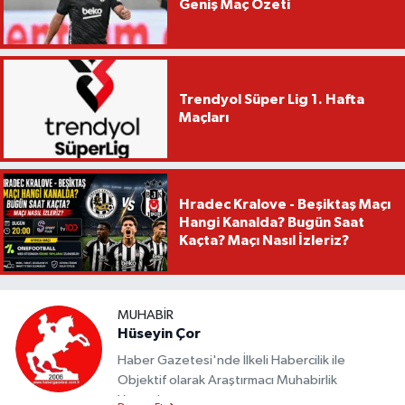
Geniş Maç Özeti
Trendyol Süper Lig 1. Hafta
Maçları
Hradec Kralove - Beşiktaş Maçı
Hangi Kanalda? Bugün Saat
Kaçta? Maçı Nasıl İzleriz?
MUHABIR
Hüseyin Çor
Haber Gazetesi'nde İlkeli Habercilik ile
Objektif olarak Araştırmacı Muhabirlik
Yapmaktayım.