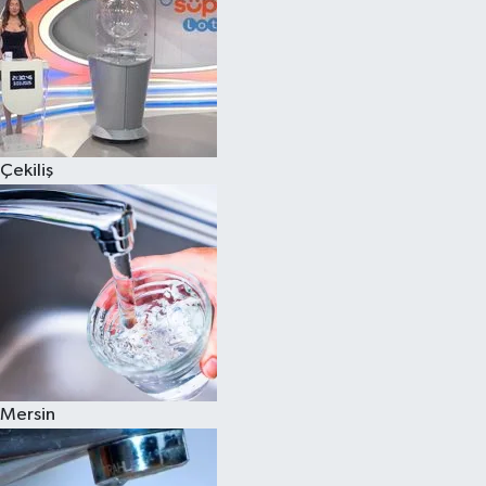
Çekiliş
Mersin