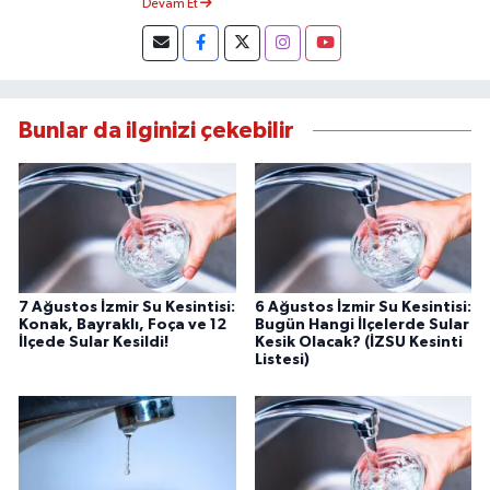
Devam Et
Bunlar da ilginizi çekebilir
7 Ağustos İzmir Su Kesintisi:
6 Ağustos İzmir Su Kesintisi:
Konak, Bayraklı, Foça ve 12
Bugün Hangi İlçelerde Sular
İlçede Sular Kesildi!
Kesik Olacak? (İZSU Kesinti
Listesi)