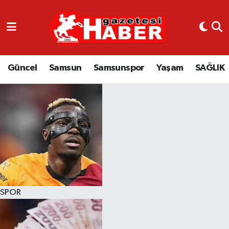
GÜNCEL
SAMSUN
Güncel
Samsun
Samsunspor
Yaşam
SAĞLIK
SAMSUNSPOR
EKONOMİ
YAŞAM
SPOR