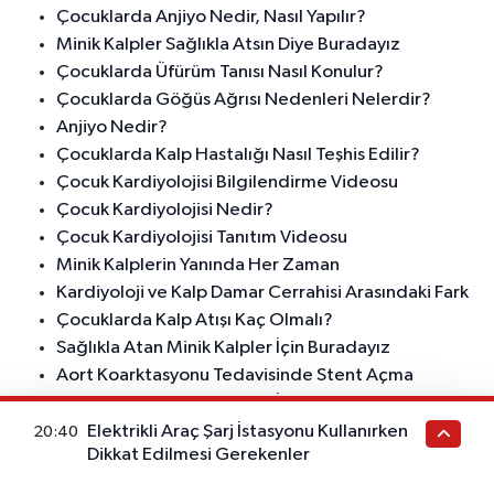
Çocuklarda Anjiyo Nedir, Nasıl Yapılır?
Minik Kalpler Sağlıkla Atsın Diye Buradayız
Çocuklarda Üfürüm Tanısı Nasıl Konulur?
Çocuklarda Göğüs Ağrısı Nedenleri Nelerdir?
Anjiyo Nedir?
Çocuklarda Kalp Hastalığı Nasıl Teşhis Edilir?
Çocuk Kardiyolojisi Bilgilendirme Videosu
Çocuk Kardiyolojisi Nedir?
Çocuk Kardiyolojisi Tanıtım Videosu
Minik Kalplerin Yanında Her Zaman
Kardiyoloji ve Kalp Damar Cerrahisi Arasındaki Fark
Çocuklarda Kalp Atışı Kaç Olmalı?
Sağlıkla Atan Minik Kalpler İçin Buradayız
Aort Koarktasyonu Tedavisinde Stent Açma
Sağlıkla Atan Minik Kalpler İçin Buradayız
Çocuk Kardiyolojisi Video İçeriği
Elektrikli Araç Şarj İstasyonu Kullanırken
20:40
Dikkat Edilmesi Gerekenler
Çocuk Kardiyolojisi Bilgilendirme Videosu
Çocuklarda Üfürüm Nedir, Neden Önemlidir?