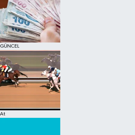
GÜNCEL
At