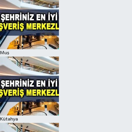
Muş
Kütahya