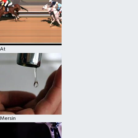
At
Mersin