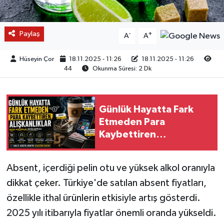
Paylaş
-
+
A
A
Hüseyin Çor
18.11.2025 - 11:26
18.11.2025 - 11:26
44
Okunma Süresi: 2 Dk
Günlük Hayatta Fark
Etmeden Para
Kaybettiren
Alışkanlıklar
Absent, içerdiği pelin otu ve yüksek alkol oranıyla
dikkat çeker. Türkiye'de satılan absent fiyatları,
özellikle ithal ürünlerin etkisiyle artış gösterdi.
2025 yılı itibarıyla fiyatlar önemli oranda yükseldi.