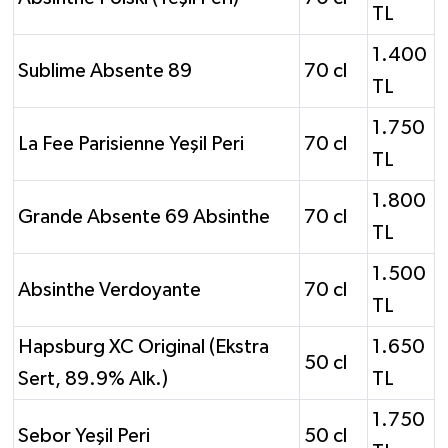
TL
1.400
Sublime Absente 89
70 cl
TL
1.750
La Fee Parisienne Yeşil Peri
70 cl
TL
1.800
Grande Absente 69 Absinthe
70 cl
TL
1.500
Absinthe Verdoyante
70 cl
TL
Hapsburg XC Original (Ekstra
1.650
50 cl
Sert, 89.9% Alk.)
TL
1.750
Sebor Yeşil Peri
50 cl