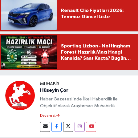
Renault Clio Fiyatları 2026:
Temmuz Güncel Liste
Sporting Lizbon - Nottingham
Forest Hazırlık Maçı Hangi
Kanalda? Saat Kaçta? Bugün
Mü?
MUHABIR
Hüseyin Çor
Haber Gazetesi'nde İlkeli Habercilik ile
Objektif olarak Araştırmacı Muhabirlik
Yapmaktayım.
Devam Et