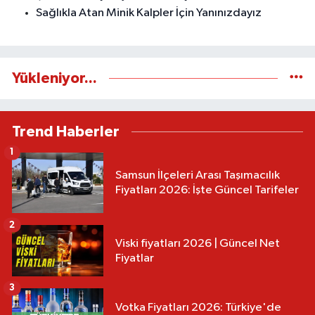
Sağlıkla Atan Minik Kalpler İçin Yanınızdayız
Yükleniyor...
Trend Haberler
1
Samsun İlçeleri Arası Taşımacılık
Fiyatları 2026: İşte Güncel Tarifeler
2
Viski fiyatları 2026 | Güncel Net
Fiyatlar
3
Votka Fiyatları 2026: Türkiye'de