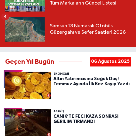
Tüm Markaların Güncel Listesi
4
Samsun 13 Numaralı Otobüs
Güzergahı ve Sefer Saatleri 2026
Geçen Yıl Bugün
06 Ağustos 2025
EKONOMİ
Altın Yatırımcısına Soğuk Duş!
Temmuz Ayında İlk Kez Kayıp Yazdı
ASAYIŞ
CANİK’TE FECİ KAZA SONRASI
GERİLİM TIRMANDI