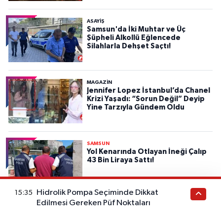
ASAYIŞ
Samsun'da İki Muhtar ve Üç
Şüpheli Alkollü Eğlencede
Silahlarla Dehşet Saçtı!
MAGAZİN
Jennifer Lopez İstanbul’da Chanel
Krizi Yaşadı: “Sorun Değil” Deyip
Yine Tarzıyla Gündem Oldu
SAMSUN
Yol Kenarında Otlayan İneği Çalıp
43 Bin Liraya Sattı!
Hidrolik Pompa Seçiminde Dikkat
15:35
Edilmesi Gereken Püf Noktaları
SAMSUN
Fındık Alım Fiyatları Açıklandı: