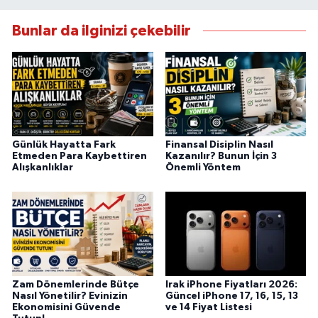
Bunlar da ilginizi çekebilir
Günlük Hayatta Fark
Finansal Disiplin Nasıl
Etmeden Para Kaybettiren
Kazanılır? Bunun İçin 3
Alışkanlıklar
Önemli Yöntem
Zam Dönemlerinde Bütçe
Irak iPhone Fiyatları 2026:
Nasıl Yönetilir? Evinizin
Güncel iPhone 17, 16, 15, 13
Ekonomisini Güvende
ve 14 Fiyat Listesi