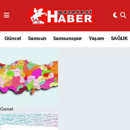
GÜNCEL
SAMSUN
Güncel
Samsun
Samsunspor
Yaşam
SAĞLIK
SAMSUNSPOR
EKONOMİ
YAŞAM
Genel