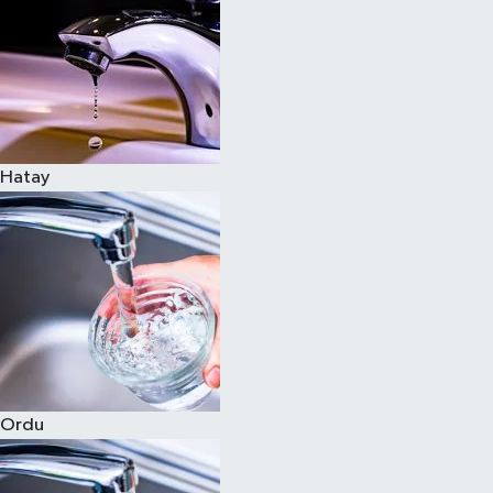
Hatay
Ordu