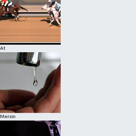
At
Mersin