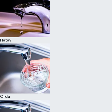
Hatay
Ordu