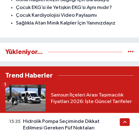
Çocuk EKG’si ile Yetişkin EKG’si Aynı mıdır?
Çocuk Kardiyolojisi Video Paylaşımı
Sağlıkla Atan Minik Kalpler İçin Yanınızdayız
Yükleniyor...
Trend Haberler
1
Samsun İlçeleri Arası Taşımacılık
Fiyatları 2026: İşte Güncel Tarifeler
2
Hidrolik Pompa Seçiminde Dikkat
15:35
Viski fiyatları 2026 | Güncel Net
Edilmesi Gereken Püf Noktaları
Fiyatlar