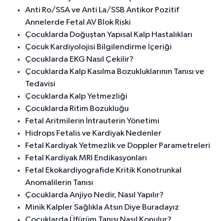
Anti Ro/SSA ve Anti La/SSB Antikor Pozitif
Annelerde Fetal AV Blok Riski
Çocuklarda Doğuştan Yapısal Kalp Hastalıkları
Çocuk Kardiyolojisi Bilgilendirme İçeriği
Çocuklarda EKG Nasıl Çekilir?
Çocuklarda Kalp Kasılma Bozukluklarının Tanısı ve
Tedavisi
Çocuklarda Kalp Yetmezliği
Çocuklarda Ritim Bozukluğu
Fetal Aritmilerin İntrauterin Yönetimi
Hidrops Fetalis ve Kardiyak Nedenler
Fetal Kardiyak Yetmezlik ve Doppler Parametreleri
Fetal Kardiyak MRI Endikasyonları
Fetal Ekokardiyografide Kritik Konotrunkal
Anomalilerin Tanısı
Çocuklarda Anjiyo Nedir, Nasıl Yapılır?
Minik Kalpler Sağlıkla Atsın Diye Buradayız
Çocuklarda Üfürüm Tanısı Nasıl Konulur?