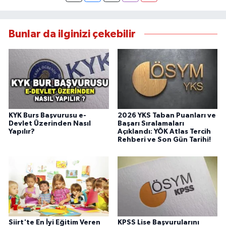
Bunlar da ilginizi çekebilir
KYK Burs Başvurusu e-
2026 YKS Taban Puanları ve
Devlet Üzerinden Nasıl
Başarı Sıralamaları
Yapılır?
Açıklandı: YÖK Atlas Tercih
Rehberi ve Son Gün Tarihi!
Siirt'te En İyi Eğitim Veren
KPSS Lise Başvurularını