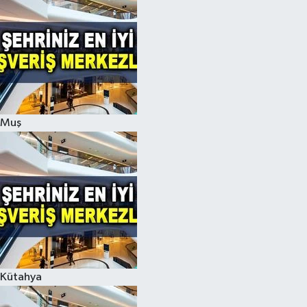
Muş
Kütahya