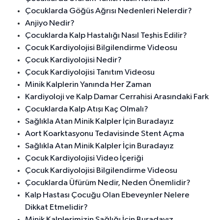
Çocuklarda Göğüs Ağrısı Nedenleri Nelerdir?
Anjiyo Nedir?
Çocuklarda Kalp Hastalığı Nasıl Teşhis Edilir?
Çocuk Kardiyolojisi Bilgilendirme Videosu
Çocuk Kardiyolojisi Nedir?
Çocuk Kardiyolojisi Tanıtım Videosu
Minik Kalplerin Yanında Her Zaman
Kardiyoloji ve Kalp Damar Cerrahisi Arasındaki Fark
Çocuklarda Kalp Atışı Kaç Olmalı?
Sağlıkla Atan Minik Kalpler İçin Buradayız
Aort Koarktasyonu Tedavisinde Stent Açma
Sağlıkla Atan Minik Kalpler İçin Buradayız
Çocuk Kardiyolojisi Video İçeriği
Çocuk Kardiyolojisi Bilgilendirme Videosu
Çocuklarda Üfürüm Nedir, Neden Önemlidir?
Kalp Hastası Çocuğu Olan Ebeveynler Nelere
Dikkat Etmelidir?
Minik Kalplerimizin Sağlığı İçin Buradayız