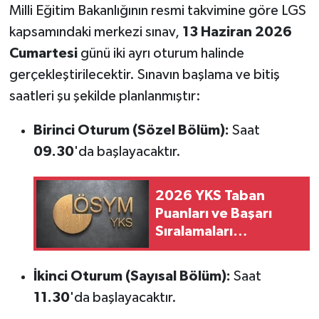
Milli Eğitim Bakanlığının resmi takvimine göre LGS
kapsamındaki merkezi sınav,
13 Haziran 2026
Cumartesi
günü iki ayrı oturum halinde
gerçekleştirilecektir. Sınavın başlama ve bitiş
saatleri şu şekilde planlanmıştır:
Birinci Oturum (Sözel Bölüm):
Saat
09.30
'da başlayacaktır.
2026 YKS Taban
Puanları ve Başarı
Sıralamaları
Açıklandı: YÖK Atlas
Tercih Rehberi ve Son
İkinci Oturum (Sayısal Bölüm):
Saat
Gün Tarihi!
11.30
'da başlayacaktır.