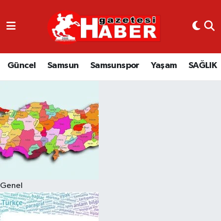
GÜNCEL
SAMSUN
Güncel
Samsun
Samsunspor
Yaşam
SAĞLIK
SAMSUNSPOR
EKONOMİ
YAŞAM
Genel