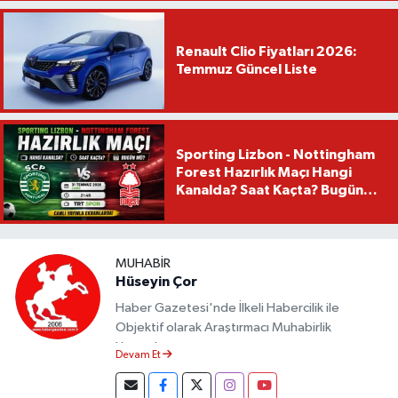
Renault Clio Fiyatları 2026:
Temmuz Güncel Liste
Sporting Lizbon - Nottingham
Forest Hazırlık Maçı Hangi
Kanalda? Saat Kaçta? Bugün
Mü?
MUHABIR
Hüseyin Çor
Haber Gazetesi'nde İlkeli Habercilik ile
Objektif olarak Araştırmacı Muhabirlik
Yapmaktayım.
Devam Et