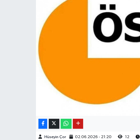
Hüseyin Çor
02.06.2026 - 21:20
12