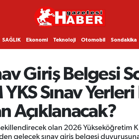
SAĞLIK
Ekonomi
Teknoloji
Otomobil
Sondakika
av Giriş Belgesi 
YKS Sınav Yerleri 
n Açıklanacak?
ekillendirecek olan 2026 Yükseköğretim Ku
gelecek sınav giriş belgesi duyurusuna çev