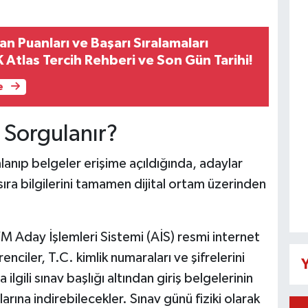
n Puanları ve Başarı Sıralamaları
 Atlas Tercih Rehberi ve Son Gün Tarihi!
e
l Sorgulanır?
anıp belgeler erişime açıldığında, adaylar
 sıra bilgilerini tamamen dijital ortam üzerinden
M Aday İşlemleri Sistemi (AİS) resmi internet
nciler, T.C. kimlik numaraları ve şifrelerini
Y
ilgili sınav başlığı altından giriş belgelerinin
ına indirebilecekler. Sınav günü fiziki olarak