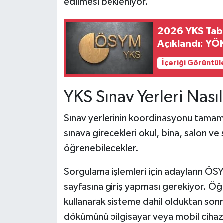
edilmesi bekleniyor.
2026 YKS Taba
Açıklandı: YÖK
İçeriği Görüntül
YKS Sınav Yerleri Nası
Sınav yerlerinin koordinasyonu tamaml
sınava girecekleri okul, bina, salon ve
öğrenebilecekler.
Sorgulama işlemleri için adayların ÖSY
sayfasına giriş yapması gerekiyor. Öğre
kullanarak sisteme dahil olduktan sonra 
dökümünü bilgisayar veya mobil cihazlar