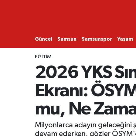
GÜNCEL
SAMSUN
Güncel
Samsun
Samsunspor
Yaşam
SAMSUNSPOR
EĞITIM
2026 YKS Sın
EKONOMİ
Ekranı: ÖSYM 
YAŞAM
mu, Ne Zama
Milyonlarca adayın geleceğini ş
devam ederken, gözler ÖSYM'den 