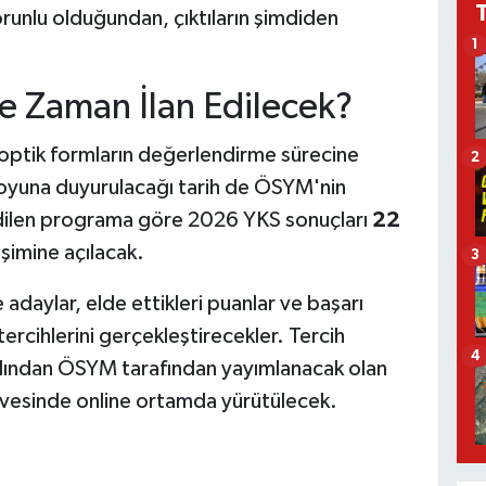
runlu olduğundan, çıktıların şimdiden
1
e Zaman İlan Edilecek?
optik formların değerlendirme sürecine
2
uoyuna duyurulacağı tarih de ÖSYM'nin
 edilen programa göre 2026 YKS sonuçları
22
işimine açılacak.
3
 adaylar, elde ettikleri puanlar ve başarı
ercihlerini gerçekleştirecekler. Tercih
4
ardından ÖSYM tarafından yayımlanacak olan
çevesinde online ortamda yürütülecek.