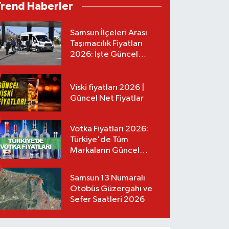
Trend Haberler
Samsun İlçeleri Arası
Taşımacılık Fiyatları
2026: İşte Güncel
Tarifeler
Viski fiyatları 2026 |
Güncel Net Fiyatlar
Votka Fiyatları 2026:
Türkiye'de Tüm
Markaların Güncel
Listesi
Samsun 13 Numaralı
Otobüs Güzergahı ve
Sefer Saatleri 2026