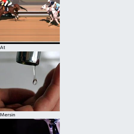
At
Mersin