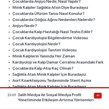
Çocuklarda Anjiyo Nedir, Nasıl Yapılır?
Minik Kalpler Sağlıkla Atsın Diye Buradayız
Çocuklarda Üfürüm Tanısı Nasıl Konulur?
Çocuklarda Göğüs Ağrısı Nedenleri Nelerdir?
Anjiyo Nedir?
Çocuklarda Kalp Hastalığı Nasıl Teşhis Edilir?
Çocuk Kardiyolojisi Bilgilendirme Videosu
Çocuk Kardiyolojisi Nedir?
Çocuk Kardiyolojisi Tanıtım Videosu
Minik Kalplerin Yanında Her Zaman
Kardiyoloji ve Kalp Damar Cerrahisi Arasındaki Fark
Çocuklarda Kalp Atışı Kaç Olmalı?
Sağlıkla Atan Minik Kalpler İçin Buradayız
Aort Koarktasyonu Tedavisinde Stent Açma
Sağlıkla Atan Minik Kalpler İçin Buradayız
Çocuk Kardiyolojisi Video İçeriği
Salih Medya ile Sosyal Medya Profil
23:01
Çocuk Kardiyolojisi Bilgilendirme Videosu
Yönetiminde Etkileşim Artırma Yöntemleri
Çocuklarda Üfürüm Nedir, Neden Önemlidir?