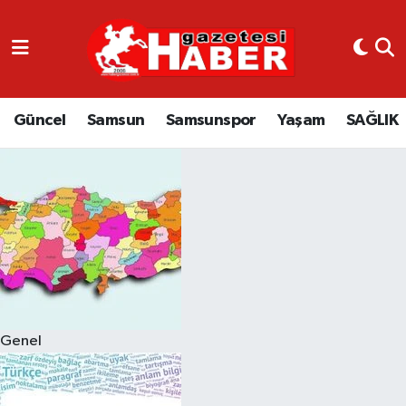
GÜNCEL
SAMSUN
Güncel
Samsun
Samsunspor
Yaşam
SAĞLIK
SAMSUNSPOR
EKONOMİ
YAŞAM
Genel