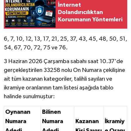
İnternet
Dolandırıcılıktan
Korunmanın Yöntemleri
6, 7, 10, 12, 13, 17, 21, 25, 37, 43, 45, 48, 50, 51,
54, 67, 70, 72, 75 ve 76.
3 Haziran 2026 Çarşamba sabahı saat 10.37'de
gerçekleştirilen 33258 nolu On Numara çekilişine
ait tüm kazanan kategoriler, talihli sayıları ve
ikramiye oranlarının tam listesi aşağıda tablo
halinde sunulmuştur:
Oynanan
Bilinen
Numara
Numara
Kazanan
İkramiy
Adedi
Adedi
Kişi Sayısı
e Oranı