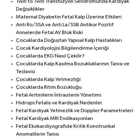
Twin to Twin Transfüzyon Sendromunda Kardiyak
Değişiklikler
Maternal Diyabetin Fetal Kalp Üzerine Etkileri
Anti Ro/SSA ve Anti La/SSB Antikor Pozitif
Annelerde Fetal AV Blok Riski
Çocuklarda Doğuştan Yapısal Kalp Hastalıkları
Çocuk Kardiyolojisi Bilgilendirme İçeriği
Çocuklarda EKG Nasıl Çekilir?
Çocuklarda Kalp Kasılma Bozukluklarının Tanısı ve
Tedavisi
Çocuklarda Kalp Yetmezliği
Çocuklarda Ritim Bozukluğu
Fetal Aritmilerin İntrauterin Yönetimi
Hidrops Fetalis ve Kardiyak Nedenler
Fetal Kardiyak Yetmezlik ve Doppler Parametreleri
Fetal Kardiyak MRI Endikasyonları
Fetal Ekokardiyografide Kritik Konotrunkal
Anomalilerin Tanısı