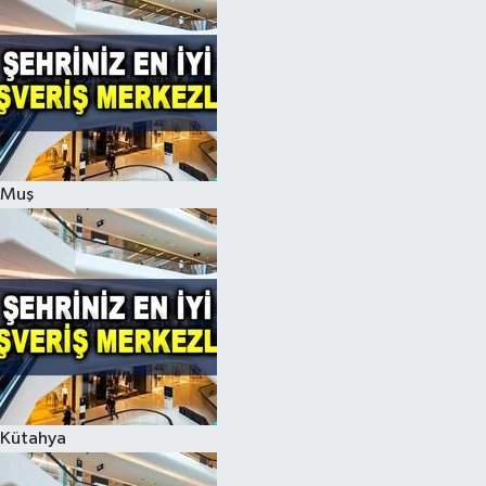
Muş
Kütahya