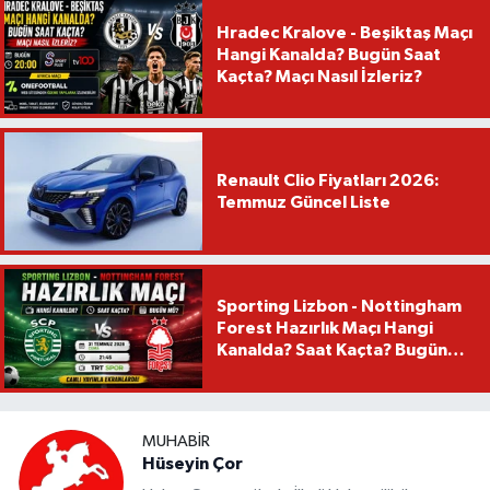
Hradec Kralove - Beşiktaş Maçı
Hangi Kanalda? Bugün Saat
Kaçta? Maçı Nasıl İzleriz?
Renault Clio Fiyatları 2026:
Temmuz Güncel Liste
Sporting Lizbon - Nottingham
Forest Hazırlık Maçı Hangi
Kanalda? Saat Kaçta? Bugün
Mü?
MUHABIR
Hüseyin Çor