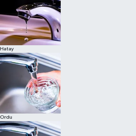
Hatay
Ordu