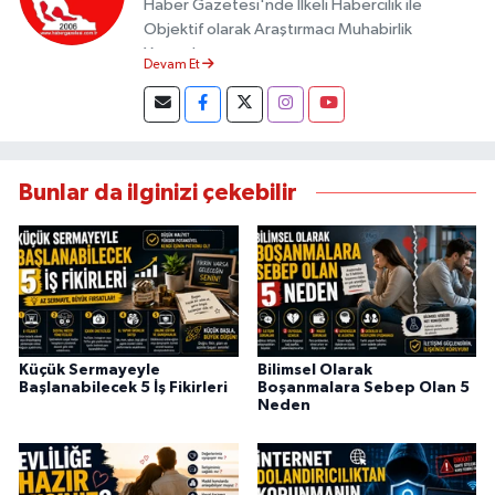
Haber Gazetesi'nde İlkeli Habercilik ile
Objektif olarak Araştırmacı Muhabirlik
Yapmaktayım.
Devam Et
Bunlar da ilginizi çekebilir
Küçük Sermayeyle
Bilimsel Olarak
Başlanabilecek 5 İş Fikirleri
Boşanmalara Sebep Olan 5
Neden