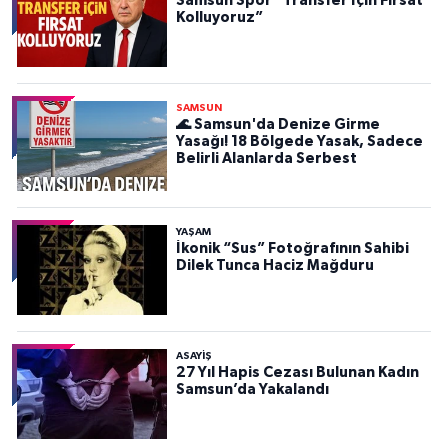
Samsun Spor “Transfer İçin Fırsat
Kolluyoruz”
SAMSUN
🌊 Samsun'da Denize Girme
Yasağı! 18 Bölgede Yasak, Sadece
Belirli Alanlarda Serbest
YAŞAM
İkonik “Sus” Fotoğrafının Sahibi
Dilek Tunca Haciz Mağduru
ASAYIŞ
27 Yıl Hapis Cezası Bulunan Kadın
Samsun’da Yakalandı