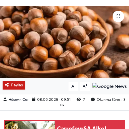
Paylaş
-
+
A
A
Hüseyin Çor
08.06.2026 - 09:51
7
Okunma Süresi: 3
Dk
CarrefourSA Alkol