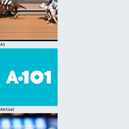
At
Aktüel