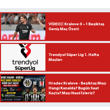
VİDEO|| Kralove 0 – 1 Beşiktaş
Geniş Maç Özeti
Trendyol Süper Lig 1. Hafta
Maçları
Hradec Kralove - Beşiktaş Maçı
Hangi Kanalda? Bugün Saat
Kaçta? Maçı Nasıl İzleriz?