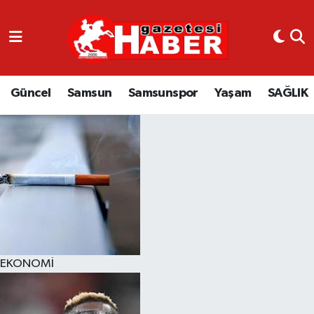
GÜNCEL
SAMSUN
Güncel
Samsun
Samsunspor
Yaşam
SAĞLIK
SAMSUNSPOR
EKONOMİ
YAŞAM
EKONOMİ