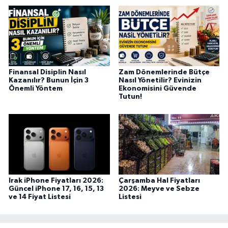
Finansal Disiplin Nasıl
Zam Dönemlerinde Bütçe
Kazanılır? Bunun İçin 3
Nasıl Yönetilir? Evinizin
Önemli Yöntem
Ekonomisini Güvende
Tutun!
Irak iPhone Fiyatları 2026:
Çarşamba Hal Fiyatları
Güncel iPhone 17, 16, 15, 13
2026: Meyve ve Sebze
ve 14 Fiyat Listesi
Listesi