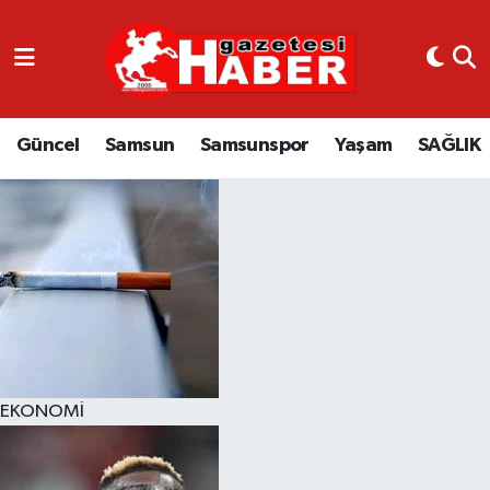
GÜNCEL
SAMSUN
Güncel
Samsun
Samsunspor
Yaşam
SAĞLIK
SAMSUNSPOR
EKONOMİ
YAŞAM
EKONOMİ