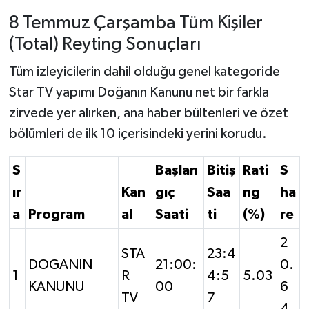
8 Temmuz Çarşamba Tüm Kişiler
(Total) Reyting Sonuçları
Tüm izleyicilerin dahil olduğu genel kategoride
Star TV yapımı Doğanın Kanunu net bir farkla
zirvede yer alırken, ana haber bültenleri ve özet
bölümleri de ilk 10 içerisindeki yerini korudu.
S
Başlan
Bitiş
Rati
S
ır
Kan
gıç
Saa
ng
ha
a
Program
al
Saati
ti
(%)
re
2
STA
23:4
DOGANIN
21:00:
0.
1
R
4:5
5.03
KANUNU
00
6
TV
7
4