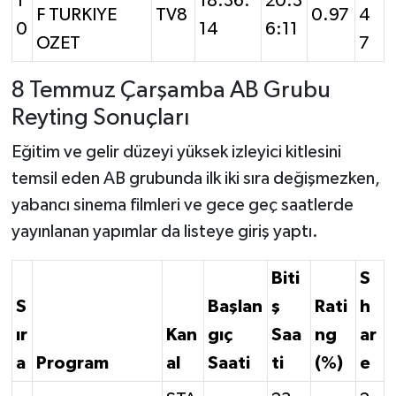
1
18:36:
20:3
F TURKIYE
TV8
0.97
4
0
14
6:11
OZET
7
8 Temmuz Çarşamba AB Grubu
Reyting Sonuçları
Eğitim ve gelir düzeyi yüksek izleyici kitlesini
temsil eden AB grubunda ilk iki sıra değişmezken,
yabancı sinema filmleri ve gece geç saatlerde
yayınlanan yapımlar da listeye giriş yaptı.
Biti
S
S
Başlan
ş
Rati
h
ır
Kan
gıç
Saa
ng
ar
a
Program
al
Saati
ti
(%)
e