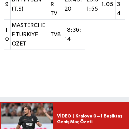
9
R
1.05
3
(T.S)
20
1:55
TV
4
MASTERCHE
1
18:36:
F TURKIYE
TV8
0
14
OZET
VİDEO|| Kralove 0 – 1 Beşiktaş
Geniş Maç Özeti