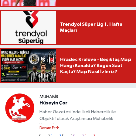
Trendyol Süper Lig 1. Hafta
Maçları
Hradec Kralove - Beşiktaş Maçı
Hangi Kanalda? Bugün Saat
Kaçta? Maçı Nasıl İzleriz?
MUHABIR
Hüseyin Çor
Haber Gazetesi'nde İlkeli Habercilik ile
Objektif olarak Araştırmacı Muhabirlik
Yapmaktayım.
Devam Et