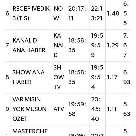
6.
RECEP IVEDIK
NO
20:17:
22:1
6
1.48
5
3 (T.S)
W
11
3:21
5
KA
19:5
7.
KANAL D
18:58:
7
NAL
9:5
1.29
6
ANA HABER
35
D
9
7
SH
19:5
SHOW ANA
18:58:
6.
8
OW
9:5
1.17
HABER
35
93
TV
4
VAR MISIN
20:
19:59:
5.
9
YOK MUSUN
ATV
45:
1.11
58
63
OZET
40
MASTERCHE
5.