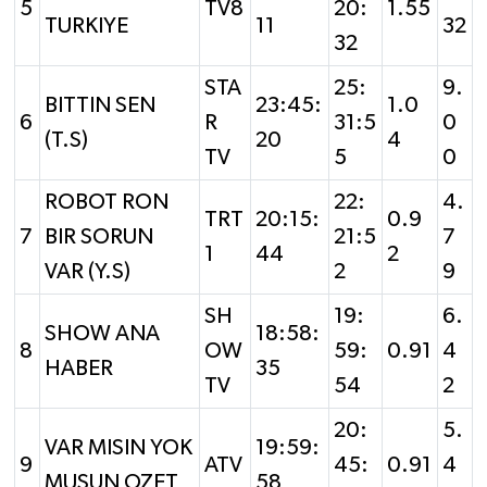
5
TV8
20:
1.55
TURKIYE
11
32
32
STA
25:
9.
BITTIN SEN
23:45:
1.0
6
R
31:5
0
(T.S)
20
4
TV
5
0
ROBOT RON
22:
4.
TRT
20:15:
0.9
7
BIR SORUN
21:5
7
1
44
2
VAR (Y.S)
2
9
SH
19:
6.
SHOW ANA
18:58:
8
OW
59:
0.91
4
HABER
35
TV
54
2
20:
5.
VAR MISIN YOK
19:59:
9
ATV
45:
0.91
4
MUSUN OZET
58