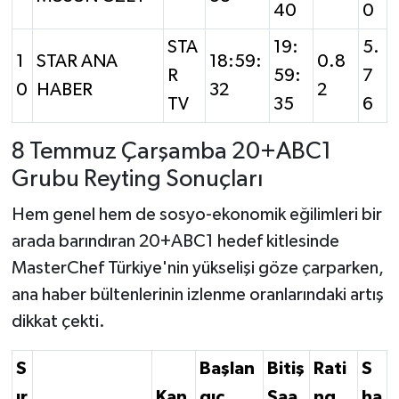
40
0
STA
19:
5.
1
STAR ANA
18:59:
0.8
R
59:
7
0
HABER
32
2
TV
35
6
8 Temmuz Çarşamba 20+ABC1
Grubu Reyting Sonuçları
Hem genel hem de sosyo-ekonomik eğilimleri bir
arada barındıran 20+ABC1 hedef kitlesinde
MasterChef Türkiye'nin yükselişi göze çarparken,
ana haber bültenlerinin izlenme oranlarındaki artış
dikkat çekti.
S
Başlan
Bitiş
Rati
S
ır
Kan
gıç
Saa
ng
ha