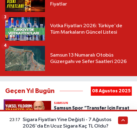
Fiyatlar
3
Votka Fiyatları 2026: Türkiye'de
Tüm Markaların Güncel Listesi
4
Samsun 13 Numaralı Otobüs
Güzergahı ve Sefer Saatleri 2026
Geçen Yıl Bugün
08 Ağustos 2025
SAMSUN
Samsun Spor “Transfer İçin Fırsat
Kolluyoruz”
Sigara Fiyatları Yine Değişti - 7 Ağustos
23:17
2026'da En Ucuz Sigara Kaç TL Oldu?