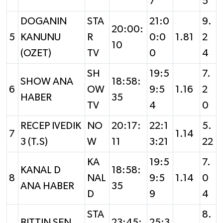
7
5
DOGANIN
STA
21:0
9.
20:00:
5
KANUNU
R
0:0
1.81
2
10
(OZET)
TV
0
4
SH
19:5
7.
SHOW ANA
18:58:
6
OW
9:5
1.16
2
HABER
35
TV
4
0
RECEP IVEDIK
NO
20:17:
22:1
5.
7
1.14
3 (T.S)
W
11
3:21
22
KA
19:5
7.
KANAL D
18:58:
8
NAL
9:5
1.14
0
ANA HABER
35
D
9
4
STA
8.
BITTIN SEN
23:45:
25:3