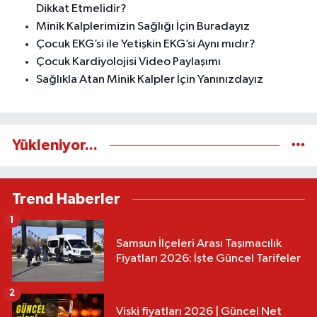
Dikkat Etmelidir?
Minik Kalplerimizin Sağlığı İçin Buradayız
Çocuk EKG’si ile Yetişkin EKG’si Aynı mıdır?
Çocuk Kardiyolojisi Video Paylaşımı
Sağlıkla Atan Minik Kalpler İçin Yanınızdayız
Yükleniyor...
Trend Haberler
1
Samsun İlçeleri Arası Taşımacılık
Fiyatları 2026: İşte Güncel Tarifeler
2
Viski fiyatları 2026 | Güncel Net