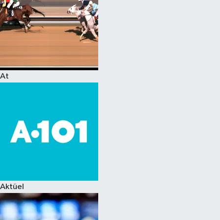
At
Aktüel