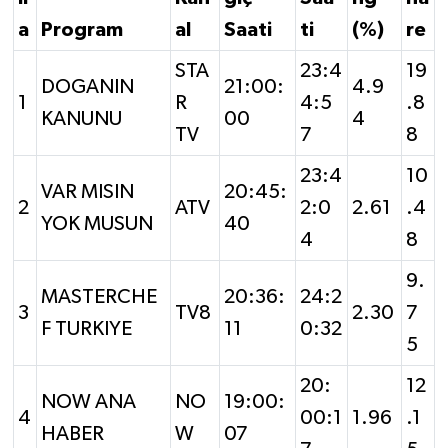
a
Program
al
Saati
ti
(%)
re
STA
23:4
19
DOGANIN
21:00:
4.9
1
R
4:5
.8
KANUNU
00
4
TV
7
8
23:4
10
VAR MISIN
20:45:
2
ATV
2:0
2.61
.4
YOK MUSUN
40
4
8
9.
MASTERCHE
20:36:
24:2
3
TV8
2.30
7
F TURKIYE
11
0:32
5
20:
12
NOW ANA
NO
19:00:
4
00:1
1.96
.1
HABER
W
07