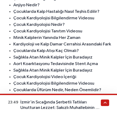
Anjiyo Nedir?
Çocuklarda Kalp Hastalığı Nasıl Teşhis Edilir?
Çocuk Kardiyolojisi Bilgilendirme Videosu
Çocuk Kardiyolojisi Nedir?
Çocuk Kardiyolojisi Tanıtım Videosu
Minik Kalplerin Yanında Her Zaman
Kardiyoloji ve Kalp Damar Cerrahisi Arasındaki Fark
Çocuklarda Kalp Atışı Kaç Olmalı?
Sağlıkla Atan Minik Kalpler İçin Buradayız
Aort Koarktasyonu Tedavisinde Stent Açma
Sağlıkla Atan Minik Kalpler İçin Buradayız
Çocuk Kardiyolojisi Video İçeriği
Çocuk Kardiyolojisi Bilgilendirme Videosu
Çocuklarda Üfürüm Nedir, Neden Önemlidir?
Kalp Hastası Çocuğu Olan Ebeveynler Nelere
İzmir’in Sıcağında Şerbetli Tatlıları
23:49
Dikkat Etmelidir?
Unutturan Lezzet: Sakızlı Muhallebinin Bu
Minik Kalplerimizin Sağlığı İçin Buradayız
Tarifini Deneyen Vazgeçemiyor
Çocuk EKG’si ile Yetişkin EKG’si Aynı mıdır?