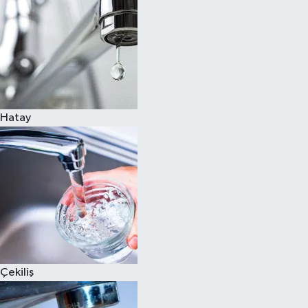
Hatay
Çekiliş