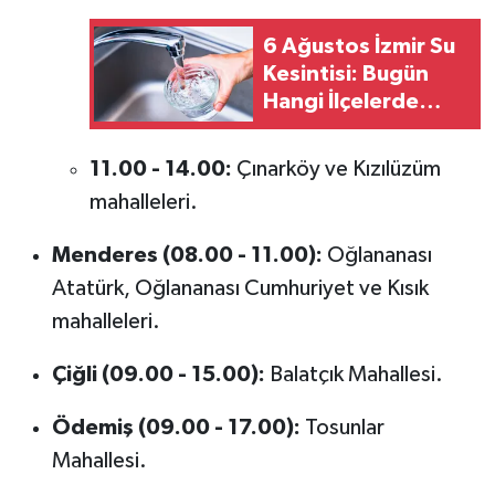
6 Ağustos İzmir Su
Kesintisi: Bugün
Hangi İlçelerde
Sular Kesik Olacak?
(İZSU Kesinti
11.00 - 14.00:
Çınarköy ve Kızılüzüm
Listesi)
mahalleleri.
Menderes (08.00 - 11.00):
Oğlananası
Atatürk, Oğlananası Cumhuriyet ve Kısık
mahalleleri.
Çiğli (09.00 - 15.00):
Balatçık Mahallesi.
Ödemiş (09.00 - 17.00):
Tosunlar
Mahallesi.