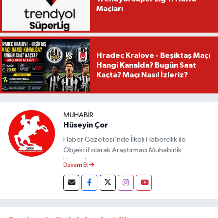
Maçları
Hradec Kralove - Beşiktaş Maçı
Hangi Kanalda? Bugün Saat
Kaçta? Maçı Nasıl İzleriz?
MUHABIR
Hüseyin Çor
Haber Gazetesi'nde İlkeli Habercilik ile
Objektif olarak Araştırmacı Muhabirlik
Yapmaktayım.
Devam Et