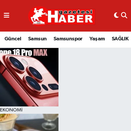
GÜNCEL
SAMSUN
Güncel
Samsun
Samsunspor
Yaşam
SAĞLIK
SAMSUNSPOR
EKONOMİ
YAŞAM
EKONOMİ