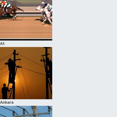
At
Ankara