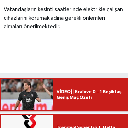
Vatandaşların kesinti saatlerinde elektrikle çalışan
cihazlarını korumak adına gerekli önlemleri
almaları önerilmektedir.
VİDEO|| Kralove 0 – 1 Beşiktaş
Geniş Maç Özeti
Trendyol Süper Lig 1. Hafta