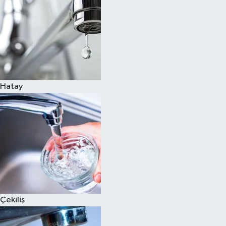
Hatay
Çekiliş