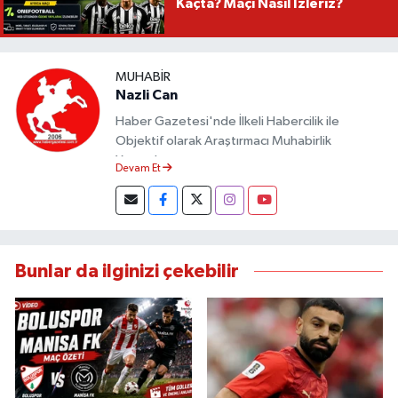
Kaçta? Maçı Nasıl İzleriz?
MUHABIR
Nazli Can
Haber Gazetesi'nde İlkeli Habercilik ile
Objektif olarak Araştırmacı Muhabirlik
Yapmaktayım.
Devam Et
Bunlar da ilginizi çekebilir