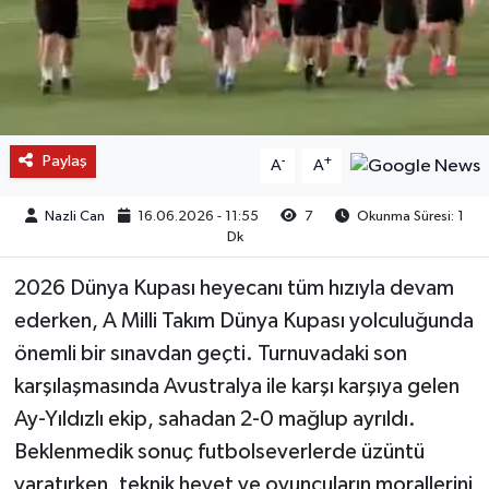
Paylaş
-
+
A
A
Nazli Can
16.06.2026 - 11:55
7
Okunma Süresi: 1
Dk
2026 Dünya Kupası heyecanı tüm hızıyla devam
ederken, A Milli Takım Dünya Kupası yolculuğunda
önemli bir sınavdan geçti. Turnuvadaki son
karşılaşmasında Avustralya ile karşı karşıya gelen
Ay-Yıldızlı ekip, sahadan 2-0 mağlup ayrıldı.
Beklenmedik sonuç futbolseverlerde üzüntü
yaratırken, teknik heyet ve oyuncuların morallerini