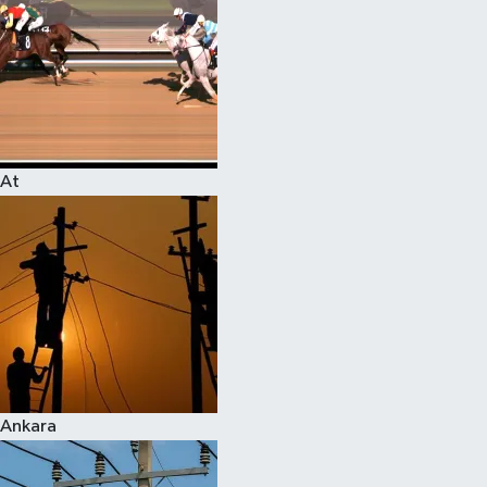
At
Ankara