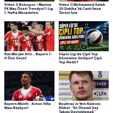
Video || Boluspor – Manisa
Video || Mohammed Salah
FK Maç Özeti Trendyol 1.Lig
20 Dakika’lık Canlı İmza
1. Hafta Mücadelesi
Töreni İzle
Kim Min Jae Attı... Bayern 1-
Süper Lig’de Çipli Top
0 Öne Geçti!
Dönemine Giriliyor! Çipli
Top Nedir?
Bayern Münih - Aston Villa
Beşiktaş’ın Yeni Kalecisi
Maçı Başlıyor!
Nübel: “En Önemli Şey
Takımı Desteklemek”