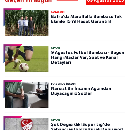
Geçen Yıl Bugün
09 Ağustos 2025
SAMSUN
Bafra’da Maralfalfa Bombası: Tek
Ekimle 15 Yıl Hasat Garantili!
SPOR
9 Ağustos Futbol Bombası - Bugün
Hangi Maçlar Var, Saat ve Kanal
Detayları
HABERDE INSAN
Narsist Bir İnsanın Ağzından
Duyacağınız Sözler
SPOR
Şok Değişiklik! Süper Lig'de
Yabancı Futbolcu Kuralı Değişiyor!