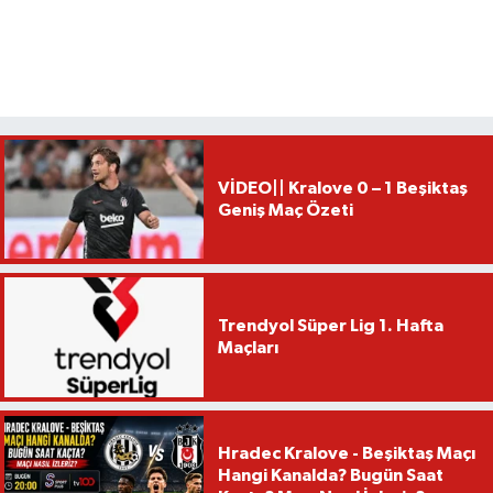
VİDEO|| Kralove 0 – 1 Beşiktaş
Geniş Maç Özeti
Trendyol Süper Lig 1. Hafta
Maçları
Hradec Kralove - Beşiktaş Maçı
Hangi Kanalda? Bugün Saat