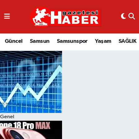
GÜNCEL
SAMSUN
Güncel
Samsun
Samsunspor
Yaşam
SAĞLIK
SAMSUNSPOR
EKONOMİ
YAŞAM
Genel