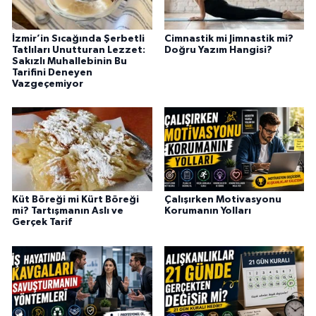
İzmir’in Sıcağında Şerbetli
Cimnastik mi Jimnastik mi?
Tatlıları Unutturan Lezzet:
Doğru Yazım Hangisi?
Sakızlı Muhallebinin Bu
Tarifini Deneyen
Vazgeçemiyor
Küt Böreği mi Kürt Böreği
Çalışırken Motivasyonu
mi? Tartışmanın Aslı ve
Korumanın Yolları
Gerçek Tarif