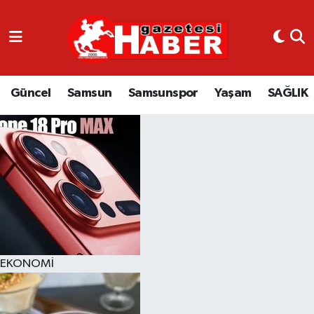
GÜNCEL
SAMSUN
Güncel
Samsun
Samsunspor
Yaşam
SAĞLIK
SAMSUNSPOR
EKONOMİ
YAŞAM
EKONOMİ