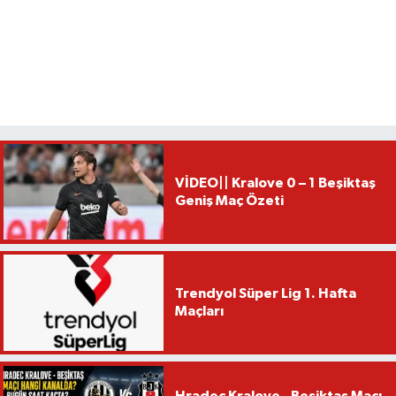
VİDEO|| Kralove 0 – 1 Beşiktaş
Geniş Maç Özeti
Trendyol Süper Lig 1. Hafta
Maçları
Hradec Kralove - Beşiktaş Maçı