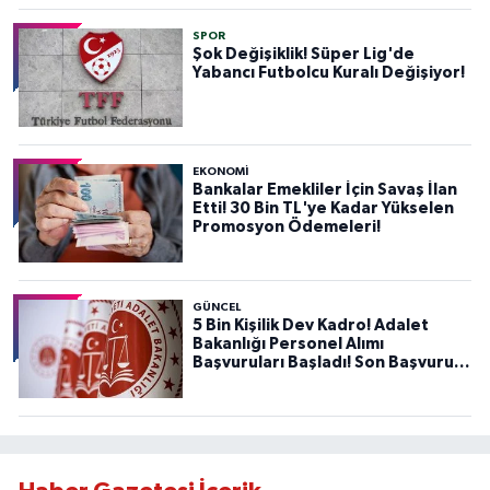
SPOR
Şok Değişiklik! Süper Lig'de
Yabancı Futbolcu Kuralı Değişiyor!
EKONOMİ
Bankalar Emekliler İçin Savaş İlan
Etti! 30 Bin TL'ye Kadar Yükselen
Promosyon Ödemeleri!
GÜNCEL
5 Bin Kişilik Dev Kadro! Adalet
Bakanlığı Personel Alımı
Başvuruları Başladı! Son Başvuru
Tarihini Kaçırmayın!