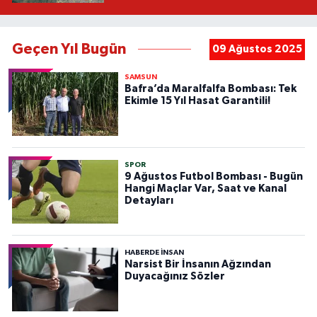
Geçen Yıl Bugün
09 Ağustos 2025
SAMSUN
Bafra’da Maralfalfa Bombası: Tek
Ekimle 15 Yıl Hasat Garantili!
SPOR
9 Ağustos Futbol Bombası - Bugün
Hangi Maçlar Var, Saat ve Kanal
Detayları
HABERDE INSAN
Narsist Bir İnsanın Ağzından
Duyacağınız Sözler