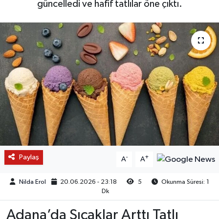
güncelledi ve hafif tatlılar öne çıktı.
Paylaş
-
+
A
A
Nilda Erol
20.06.2026 - 23:18
5
Okunma Süresi: 1
Dk
Adana’da Sıcaklar Arttı Tatlı