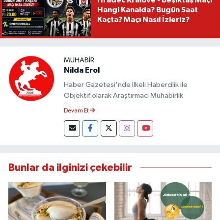
Hangi Kanalda? Bugün Saat
Kaçta? Maçı Nasıl İzleriz?
MUHABIR
Nilda Erol
Haber Gazetesi'nde İlkeli Habercilik ile
Objektif olarak Araştırmacı Muhabirlik
Yapmaktayım.
Devam Et
Bunlar da ilginizi çekebilir