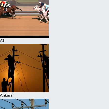
At
Ankara