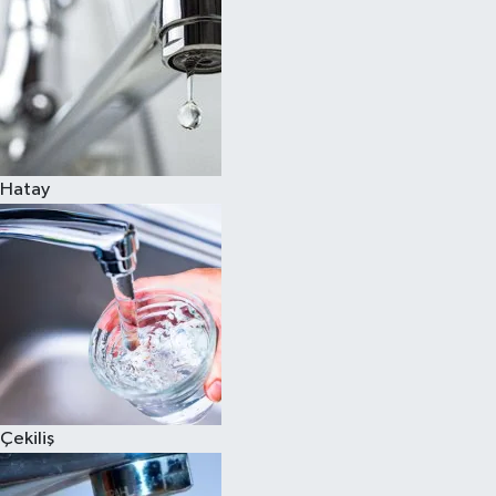
Hatay
Çekiliş