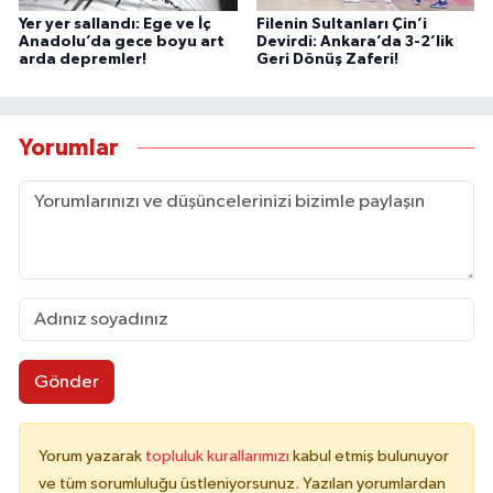
Yer yer sallandı: Ege ve İç
Filenin Sultanları Çin’i
Anadolu’da gece boyu art
Devirdi: Ankara’da 3-2’lik
arda depremler!
Geri Dönüş Zaferi!
Yorumlar
Gönder
Yorum yazarak
topluluk kurallarımızı
kabul etmiş bulunuyor
ve tüm sorumluluğu üstleniyorsunuz. Yazılan yorumlardan