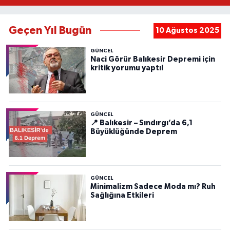
Geçen Yıl Bugün
10 Ağustos 2025
GÜNCEL
Naci Görür Balıkesir Depremi için
kritik yorumu yaptı!
GÜNCEL
📍 Balıkesir – Sındırgı’da 6,1
Büyüklüğünde Deprem
GÜNCEL
Minimalizm Sadece Moda mı? Ruh
Sağlığına Etkileri