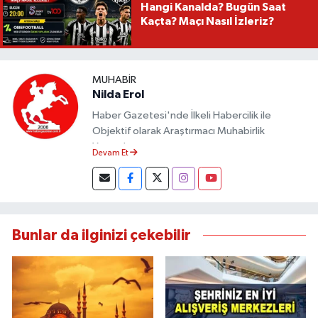
Hangi Kanalda? Bugün Saat
Kaçta? Maçı Nasıl İzleriz?
MUHABIR
Nilda Erol
Haber Gazetesi'nde İlkeli Habercilik ile
Objektif olarak Araştırmacı Muhabirlik
Yapmaktayım.
Devam Et
Bunlar da ilginizi çekebilir