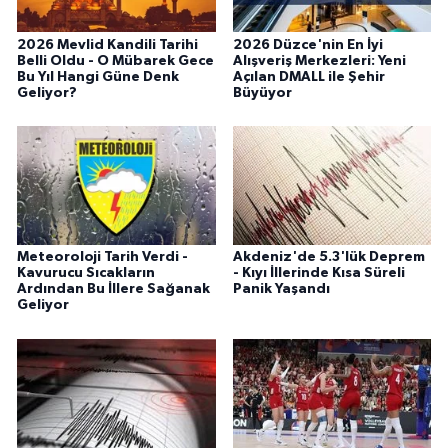
2026 Mevlid Kandili Tarihi
2026 Düzce'nin En İyi
Belli Oldu - O Mübarek Gece
Alışveriş Merkezleri: Yeni
Bu Yıl Hangi Güne Denk
Açılan DMALL ile Şehir
Geliyor?
Büyüyor
Meteoroloji Tarih Verdi -
Akdeniz'de 5.3'lük Deprem
Kavurucu Sıcakların
- Kıyı İllerinde Kısa Süreli
Ardından Bu İllere Sağanak
Panik Yaşandı
Geliyor