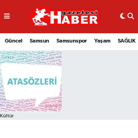
GÜNCEL
SAMSUN
Güncel
Samsun
Samsunspor
Yaşam
SAĞLIK
SAMSUNSPOR
EKONOMİ
YAŞAM
Kültür