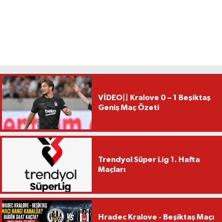
VİDEO|| Kralove 0 – 1 Beşiktaş
Geniş Maç Özeti
Trendyol Süper Lig 1. Hafta
Maçları
Hradec Kralove - Beşiktaş Maçı