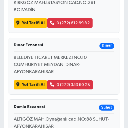
KIRKGÖZ MAH.İSTASYON CAD.NO:281
BOLVADİN
Yol Tarifi Al
0 (272) 612 69 82
Dınar Eczanesi
Dinar
BELEDİYE TİCARET MERKEZİ NO.10
CUMHURIYET MEYDANI DINAR-
AFYONKARAHISAR
Yol Tarifi Al
0 (272) 353 60 28
Damla Eczanesi
Şuhut
ALTIGÖZ MAH.Oynağanlı cad.NO:88 SUHUT-
AFYONKARAHISAR