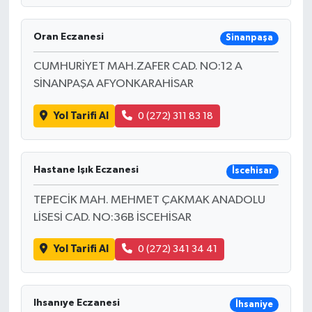
Oran Eczanesi
Sinanpaşa
CUMHURİYET MAH.ZAFER CAD. NO:12 A
SİNANPAŞA AFYONKARAHİSAR
Yol Tarifi Al
0 (272) 311 83 18
Hastane Işık Eczanesi
İscehisar
TEPECİK MAH. MEHMET ÇAKMAK ANADOLU
LİSESİ CAD. NO:36B İSCEHİSAR
Yol Tarifi Al
0 (272) 341 34 41
Ihsanıye Eczanesi
İhsaniye