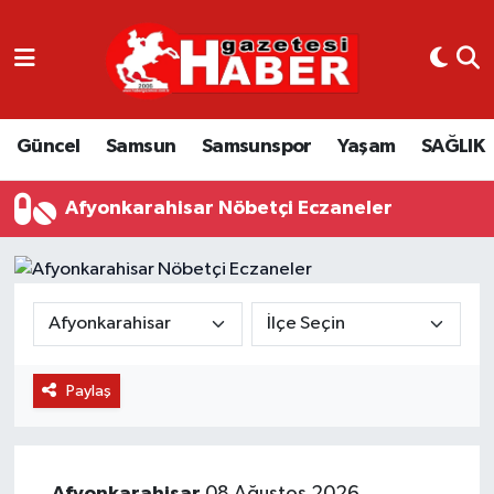
GÜNCEL
SAMSUN
Güncel
Samsun
Samsunspor
Yaşam
SAĞLIK
SAMSUNSPOR
Afyonkarahisar Nöbetçi Eczaneler
EKONOMİ
YAŞAM
Paylaş
Afyonkarahisar
08 Ağustos 2026