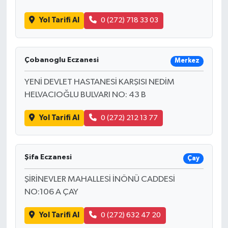
Yol Tarifi Al
0 (272) 718 33 03
Çobanoglu Eczanesi
Merkez
YENİ DEVLET HASTANESİ KARŞISI NEDİM
HELVACIOĞLU BULVARI NO: 43 B
Yol Tarifi Al
0 (272) 212 13 77
Şifa Eczanesi
Çay
ŞİRİNEVLER MAHALLESİ İNÖNÜ CADDESİ
NO:106 A ÇAY
Yol Tarifi Al
0 (272) 632 47 20