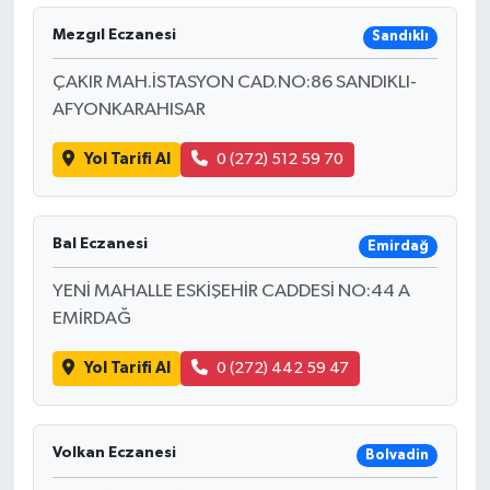
Mezgıl Eczanesi
Sandıklı
ÇAKIR MAH.İSTASYON CAD.NO:86 SANDIKLI-
AFYONKARAHISAR
Yol Tarifi Al
0 (272) 512 59 70
Bal Eczanesi
Emirdağ
YENİ MAHALLE ESKİŞEHİR CADDESİ NO:44 A
EMİRDAĞ
Yol Tarifi Al
0 (272) 442 59 47
Volkan Eczanesi
Bolvadin