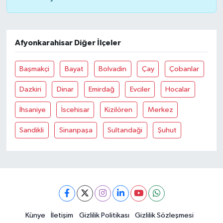
Afyonkarahisar Diğer İlçeler
Başmakçi
Bayat
Bolvadin
Çay
Çobanlar
Dazkiri
Dinar
Emirdağ
Evciler
Hocalar
İhsaniye
İscehisar
Kizilören
Merkez
Sandikli
Sinanpaşa
Sultandaği
Şuhut
Künye
İletişim
Gizlilik Politikası
Gizlilik Sözleşmesi