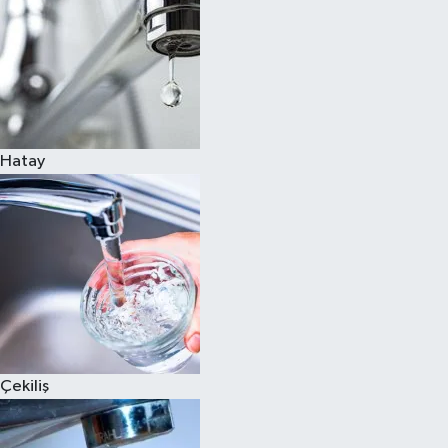
Hatay
Çekiliş