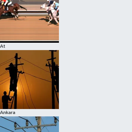
At
Ankara