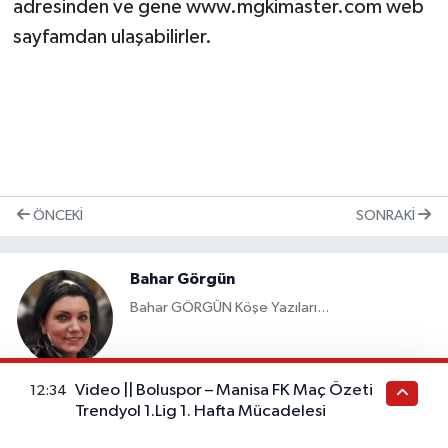
adresinden ve gene www.mgkimaster.com web
sayfamdan ulaşabilirler.
ÖNCEKI
SONRAKI
Bahar Görgün
Bahar GÖRGÜN Köşe Yazıları...
Video || Boluspor – Manisa FK Maç Özeti
12:34
Yazarın Diğer Yazıları
Trendyol 1.Lig 1. Hafta Mücadelesi
2024'te ACILAR SON BULSUN
25.12.2023