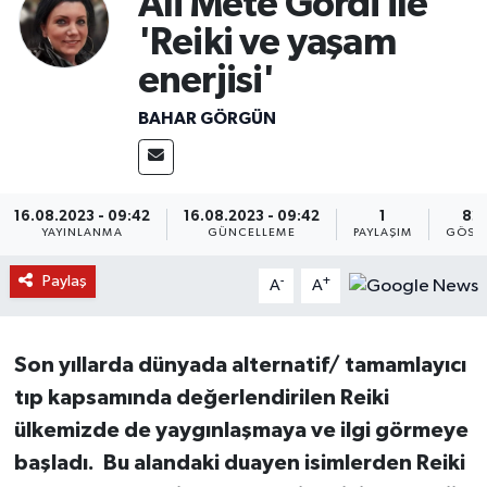
Ali Mete Gordi ile
'Reiki ve yaşam
enerjisi'
BAHAR GÖRGÜN
16.08.2023 - 09:42
16.08.2023 - 09:42
1
82
YAYINLANMA
GÜNCELLEME
PAYLAŞIM
GÖST
Paylaş
-
+
A
A
Son yıllarda dünyada alternatif/ tamamlayıcı
tıp kapsamında değerlendirilen Reiki
ülkemizde de yaygınlaşmaya ve ilgi görmeye
başladı. Bu alandaki duayen isimlerden Reiki