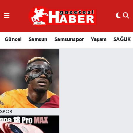
GÜNCEL
SAMSUN
Güncel
Samsun
Samsunspor
Yaşam
SAĞLIK
SAMSUNSPOR
EKONOMİ
YAŞAM
SPOR