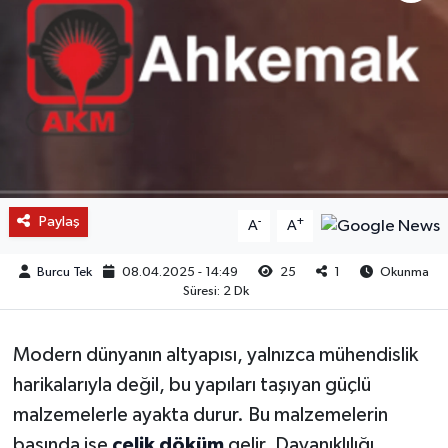
Paylaş
-
+
A
A
Burcu Tek
08.04.2025 - 14:49
25
1
Okunma
Süresi: 2 Dk
Modern dünyanın altyapısı, yalnızca mühendislik
harikalarıyla değil, bu yapıları taşıyan güçlü
malzemelerle ayakta durur. Bu malzemelerin
başında ise
çelik döküm
gelir. Dayanıklılığı,