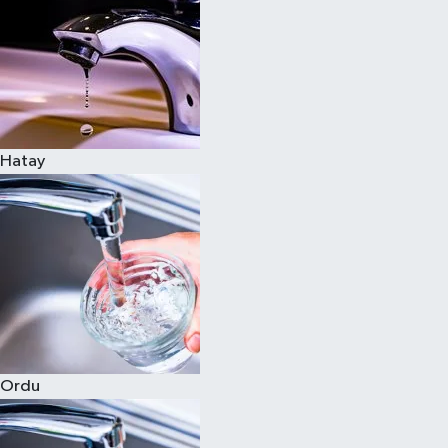
Hatay
Ordu