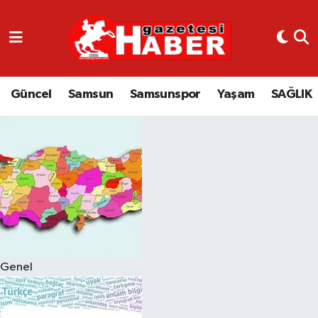
GÜNCEL
SAMSUN
Güncel
Samsun
Samsunspor
Yaşam
SAĞLIK
SAMSUNSPOR
EKONOMİ
YAŞAM
Genel