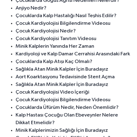
Çocuklarda Göğüs Ağrısı Nedenleri Nelerdir?
Anjiyo Nedir?
Çocuklarda Kalp Hastalığı Nasıl Teşhis Edilir?
Çocuk Kardiyolojisi Bilgilendirme Videosu
Çocuk Kardiyolojisi Nedir?
Çocuk Kardiyolojisi Tanıtım Videosu
Minik Kalplerin Yanında Her Zaman
Kardiyoloji ve Kalp Damar Cerrahisi Arasındaki Fark
Çocuklarda Kalp Atışı Kaç Olmalı?
Sağlıkla Atan Minik Kalpler İçin Buradayız
Aort Koarktasyonu Tedavisinde Stent Açma
Sağlıkla Atan Minik Kalpler İçin Buradayız
Çocuk Kardiyolojisi Video İçeriği
Çocuk Kardiyolojisi Bilgilendirme Videosu
Çocuklarda Üfürüm Nedir, Neden Önemlidir?
Kalp Hastası Çocuğu Olan Ebeveynler Nelere
Dikkat Etmelidir?
Minik Kalplerimizin Sağlığı İçin Buradayız