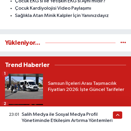
Çocuk EKG’si ile Yetişkin EKG’si Aynı mıdır?
Çocuk Kardiyolojisi Video Paylaşımı
Sağlıkla Atan Minik Kalpler İçin Yanınızdayız
Yükleniyor...
Trend Haberler
1
Samsun İlçeleri Arası Taşımacılık
Fiyatları 2026: İşte Güncel Tarifeler
2
Viski fiyatları 2026 | Güncel Net
Salih Medya ile Sosyal Medya Profil
23:01
Fiyatlar
Yönetiminde Etkileşim Artırma Yöntemleri
3