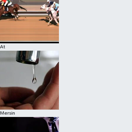
At
Mersin