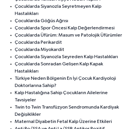
Çocuklarda Siyanozla Seyretmeyen Kalp
Hastalıkları
Çocuklarda Göğüs Ağrısı
Çocuklarda Spor Öncesi Kalp Değerlendirmesi
Çocuklarda Üfürüm: Masum ve Patolojik Üfürümler
Çocuklarda Perikardit
Çocuklarda Miyokardit
Çocuklarda Siyanozla Seyreden Kalp Hastalıkları
Çocuklarda Sonradan Gelişen Kalp Kapak
Hastalıkları
Türkiye Neden Bölgenin En İyi Çocuk Kardiyoloji
Doktorlarına Sahip?
Kalp Hastalığına Sahip Çocukların Ailelerine
Tavsiyeler
Twin to Twin Transfüzyon Sendromunda Kardiyak
Değişiklikler
Maternal Diyabetin Fetal Kalp Üzerine Etkileri
Anti Ro/SSA ve Anti La/SSB Antikor Pozitif