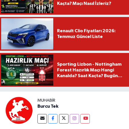
Kaçta? Maçı Nasıl İzleriz?
Renault Clio Fiyatları 2026:
Temmuz Güncel Liste
Sporting Lizbon - Nottingham
Forest Hazırlık Maçı Hangi
Kanalda? Saat Kaçta? Bugün
Mü?
MUHABIR
Burcu Tek