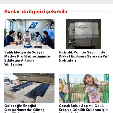
Bunlar da ilginizi çekebilir
Salih Medya ile Sosyal
Hidrolik Pompa Seçiminde
Medya Profil Yönetiminde
Dikkat Edilmesi Gereken Püf
Etkileşim Artırma
Noktaları
Yöntemleri
Geleceğin Enerjisi
Çocuk Suluk Seçimi: Okul,
Otoparkınızda: Güneş
Kreş ve Günlük Kullanım İçin