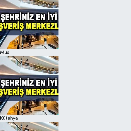
Muş
Kütahya