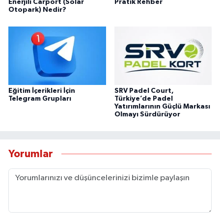
Enerjili Carport (Solar
Pratik Rehber
Otopark) Nedir?
Eğitim İçerikleri İçin
SRV Padel Court,
Telegram Grupları
Türkiye’de Padel
Yatırımlarının Güçlü Markası
Olmayı Sürdürüyor
Yorumlar