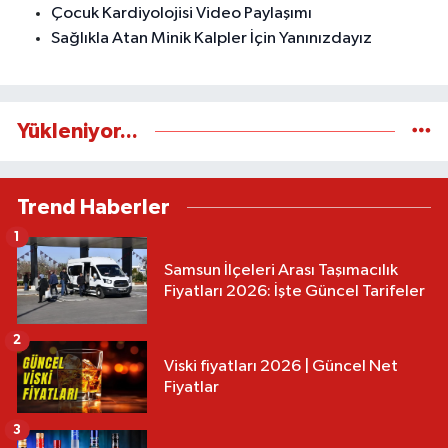
Çocuk Kardiyolojisi Video Paylaşımı
Sağlıkla Atan Minik Kalpler İçin Yanınızdayız
Yükleniyor...
Trend Haberler
1
Samsun İlçeleri Arası Taşımacılık
Fiyatları 2026: İşte Güncel Tarifeler
2
Viski fiyatları 2026 | Güncel Net
Fiyatlar
3