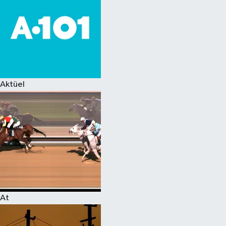
Aktüel
At