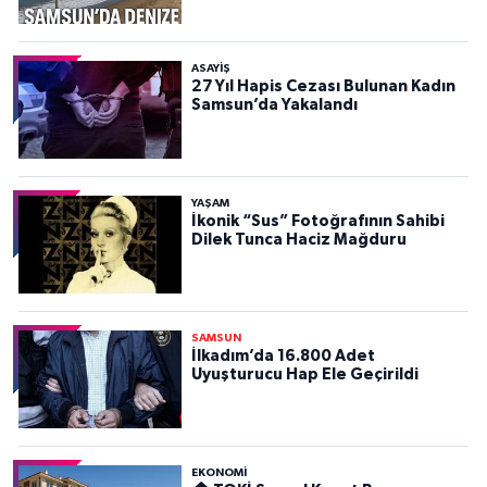
ASAYIŞ
27 Yıl Hapis Cezası Bulunan Kadın
Samsun’da Yakalandı
YAŞAM
İkonik “Sus” Fotoğrafının Sahibi
Dilek Tunca Haciz Mağduru
SAMSUN
İlkadım’da 16.800 Adet
Uyuşturucu Hap Ele Geçirildi
EKONOMİ