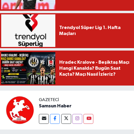
Trendyol Süper Lig 1. Hafta
Maçları
Hradec Kralove - Beşiktaş Maçı
Hangi Kanalda? Bugün Saat
Kaçta? Maçı Nasıl İzleriz?
GAZETECI
Samsun Haber