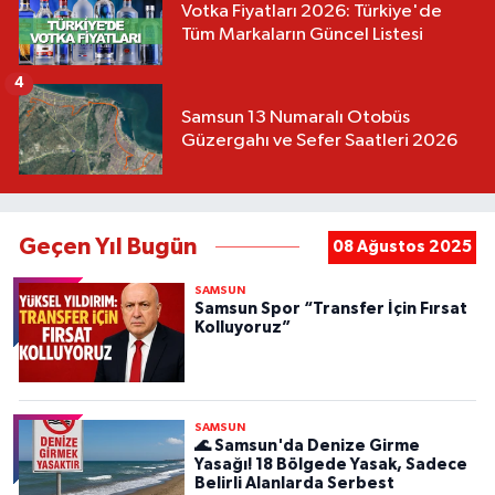
Votka Fiyatları 2026: Türkiye'de
Tüm Markaların Güncel Listesi
4
Samsun 13 Numaralı Otobüs
Güzergahı ve Sefer Saatleri 2026
Geçen Yıl Bugün
08 Ağustos 2025
SAMSUN
Samsun Spor “Transfer İçin Fırsat
Kolluyoruz”
SAMSUN
🌊 Samsun'da Denize Girme
Yasağı! 18 Bölgede Yasak, Sadece
Belirli Alanlarda Serbest