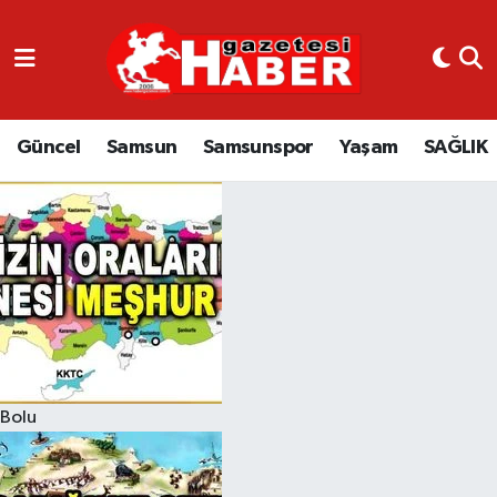
GÜNCEL
SAMSUN
Güncel
Samsun
Samsunspor
Yaşam
SAĞLIK
SAMSUNSPOR
EKONOMİ
YAŞAM
Bolu