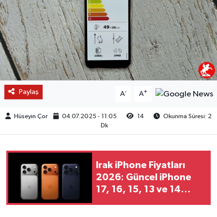
Paylaş
-
+
A
A
Hüseyin Çor
04.07.2025 - 11:05
14
Okunma Süresi: 2
Dk
Irak iPhone Fiyatları
2026: Güncel iPhone
17, 16, 15, 13 ve 14
Fiyat Listesi