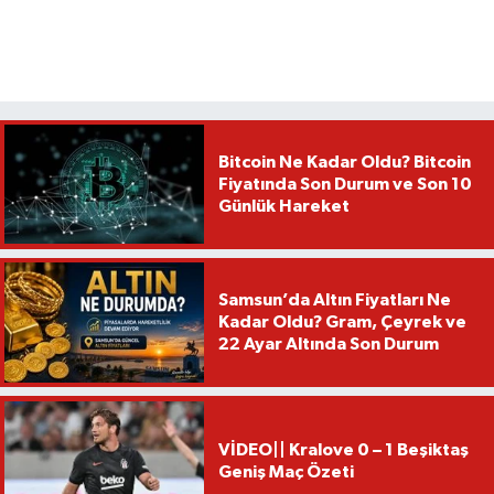
Bitcoin Ne Kadar Oldu? Bitcoin
Fiyatında Son Durum ve Son 10
Günlük Hareket
Samsun’da Altın Fiyatları Ne
Kadar Oldu? Gram, Çeyrek ve
22 Ayar Altında Son Durum
VİDEO|| Kralove 0 – 1 Beşiktaş
Geniş Maç Özeti