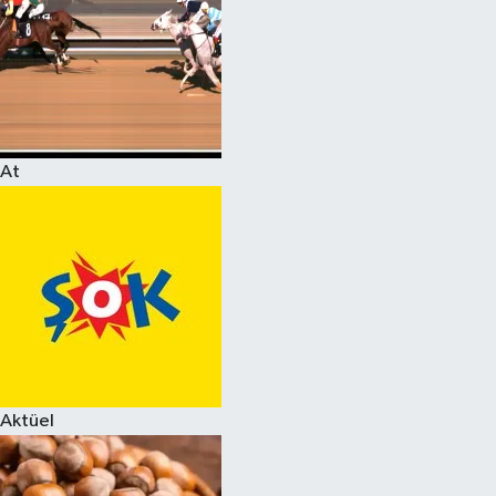
At
Aktüel