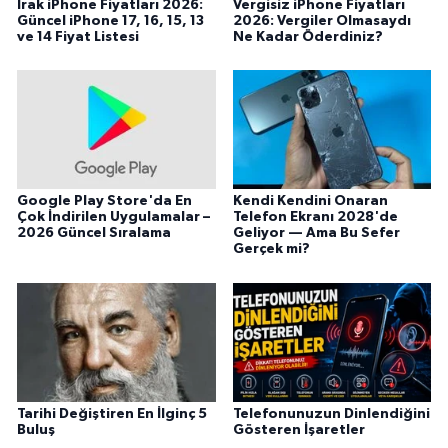
Irak iPhone Fiyatları 2026:
Vergisiz iPhone Fiyatları
Güncel iPhone 17, 16, 15, 13
2026: Vergiler Olmasaydı
ve 14 Fiyat Listesi
Ne Kadar Öderdiniz?
Google Play Store'da En
Kendi Kendini Onaran
Çok İndirilen Uygulamalar –
Telefon Ekranı 2028'de
2026 Güncel Sıralama
Geliyor — Ama Bu Sefer
Gerçek mi?
Tarihi Değiştiren En İlginç 5
Telefonunuzun Dinlendiğini
Buluş
Gösteren İşaretler