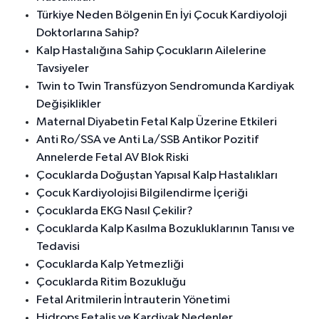
Türkiye Neden Bölgenin En İyi Çocuk Kardiyoloji
Doktorlarına Sahip?
Kalp Hastalığına Sahip Çocukların Ailelerine
Tavsiyeler
Twin to Twin Transfüzyon Sendromunda Kardiyak
Değişiklikler
Maternal Diyabetin Fetal Kalp Üzerine Etkileri
Anti Ro/SSA ve Anti La/SSB Antikor Pozitif
Annelerde Fetal AV Blok Riski
Çocuklarda Doğuştan Yapısal Kalp Hastalıkları
Çocuk Kardiyolojisi Bilgilendirme İçeriği
Çocuklarda EKG Nasıl Çekilir?
Çocuklarda Kalp Kasılma Bozukluklarının Tanısı ve
Tedavisi
Çocuklarda Kalp Yetmezliği
Çocuklarda Ritim Bozukluğu
Fetal Aritmilerin İntrauterin Yönetimi
Hidrops Fetalis ve Kardiyak Nedenler