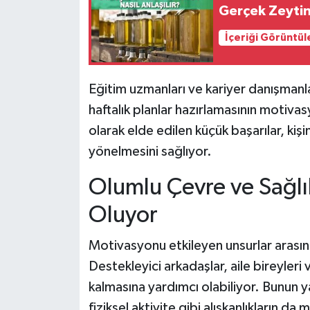
Gerçek Zeytiny
İçeriği Görüntül
Eğitim uzmanları ve kariyer danışmanlar
haftalık planlar hazırlamasının motivas
olarak elde edilen küçük başarılar, kiş
yönelmesini sağlıyor.
Olumlu Çevre ve Sağlıkl
Oluyor
Motivasyonu etkileyen unsurlar arasın
Destekleyici arkadaşlar, aile bireyleri 
kalmasına yardımcı olabiliyor. Bunun 
fiziksel aktivite gibi alışkanlıkların d