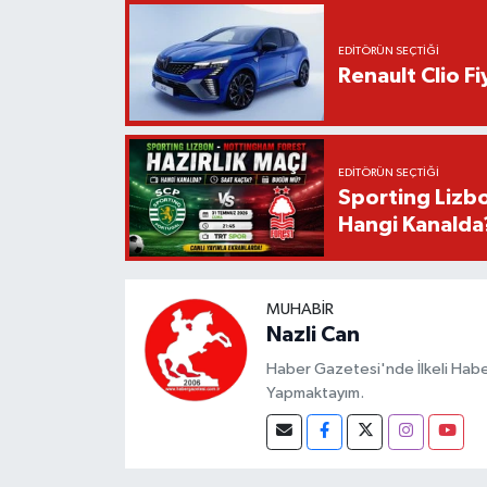
EDITÖRÜN SEÇTIĞI
Renault Clio F
EDITÖRÜN SEÇTIĞI
Sporting Lizbo
Hangi Kanalda
MUHABIR
Nazli Can
Haber Gazetesi'nde İlkeli Haberc
Yapmaktayım.