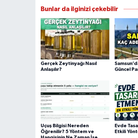
Bunlar da ilginizi çekebilir
Gerçek Zeytinyağı Nasıl
Samsun’da
Anlaşılır?
Güncel Pa
Uçuş Bilgisi Nereden
Evde Tasa
Öğrenilir? 5 Yöntem ve
Etkili Yön
Hangisinin Ne Zaman İşe