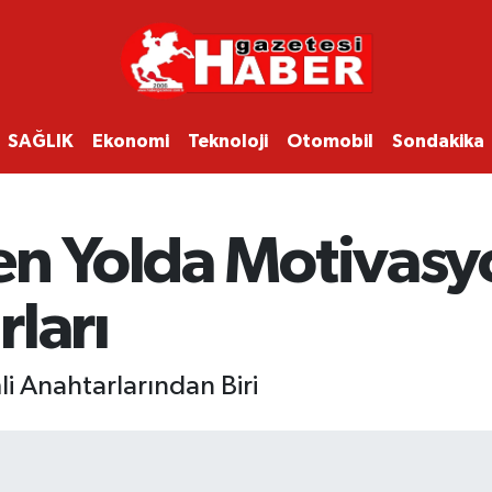
SAĞLIK
Ekonomi
Teknoloji
Otomobil
Sondakika
en Yolda Motivas
ları
i Anahtarlarından Biri