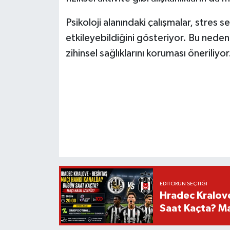
Psikoloji alanındaki çalışmalar, stres
etkileyebildiğini gösteriyor. Bu nede
zihinsel sağlıklarını koruması öneriliyor
EDITÖRÜN SEÇTIĞI
Hradec Kralov
Saat Kaçta? Maç