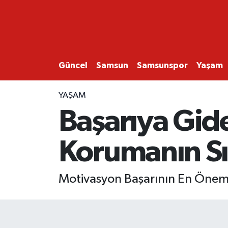
GÜNCEL
SAMSUN
Güncel
Samsun
Samsunspor
Yaşam
SAMSUNSPOR
YAŞAM
Başarıya Gid
EKONOMİ
Korumanın Sır
YAŞAM
Motivasyon Başarının En Öneml