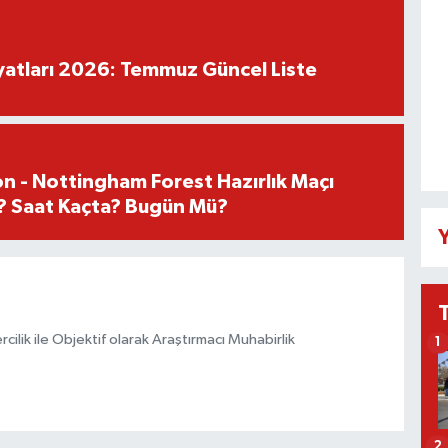
iyatları 2026: Temmuz Güncel Liste
n - Nottingham Forest Hazırlık Maçı
? Saat Kaçta? Bugün Mü?
Y
ilik ile Objektif olarak Araştırmacı Muhabirlik
1
2