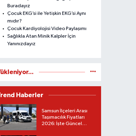
Buradayız
Çocuk EKG’si ile Yetişkin EKG’si Aynı
mıdır?
Çocuk Kardiyolojisi Video Paylaşımı
Sağlıkla Atan Minik Kalpler İçin
Yanınızdayız
ükleniyor...
Trend Haberler
Samsun İlçeleri Arası
Taşımacılık Fiyatları
2026: İşte Güncel
Tarifeler