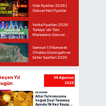
Viski fiyatları 2026 |
Güncel Net Fiyatlar
Votka Fiyatları 2026:
Türkiye'de Tüm
Markaların Güncel
Listesi
Samsun 13 Numaralı
Otobüs Güzergahı ve
Sefer Saatleri 2026
Geçen Yıl
06 Ağustos
Bugün
2025
EKONOMİ
Altın Yatırımcısına
Soğuk Duş! Temmuz
Ayında İlk Kez Kayıp