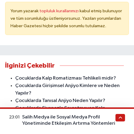
Yorum yazarak
topluluk kurallarımızı
kabul etmiş bulunuyor
ve tüm sorumluluğu üstleniyorsunuz. Yazılan yorumlardan
Haber Gazetesi hiçbir şekilde sorumlu tutulamaz.
İlginizi Çekebilir
Çocuklarda Kalp Romatizması Tehlikeli midir?
Çocuklarda Girişimsel Anjiyo Kimlere ve Neden
Yapılır?
Çocuklarda Tanısal Anjiyo Neden Yapılır?
Çocuklarda Siyanozla Seyretmeyen Kalp
Hastalıkları
Salih Medya ile Sosyal Medya Profil
23:01
Çocuklarda Göğüs Ağrısı
Yönetiminde Etkileşim Artırma Yöntemleri
Çocuklarda Spor Öncesi Kalp Değerlendirmesi