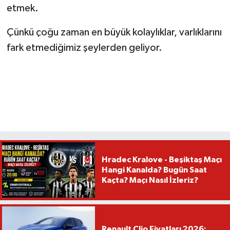
etmek.
Çünkü çoğu zaman en büyük kolaylıklar, varlıklarını
fark etmediğimiz şeylerden geliyor.
Hradec Kralove - Beşiktaş Maçı
Hangi Kanalda? Bugün Saat
Kaçta? Maçı Nasıl İzleriz?
Renault Clio Fiyatları 2026: