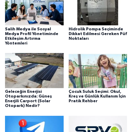
Salih Medya ile Sosyal
Hidrolik Pompa Seçiminde
Medya Profil Yönetiminde
Dikkat Edilmesi Gereken Püf
Etkileşim Artırma
Noktaları
Yöntemleri
Geleceğin Enerjisi
Çocuk Suluk Seçimi: Okul,
Otoparkınızda: Güneş
Kreş ve Günlük Kullanım İçin
Enerjili Carport (Solar
Pratik Rehber
Otopark) Nedir?