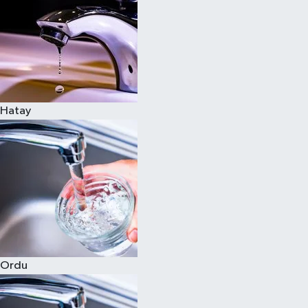
Hatay
Ordu