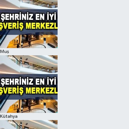
Muş
Kütahya