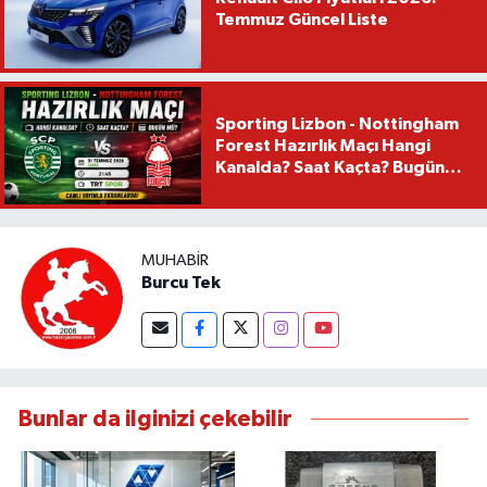
Temmuz Güncel Liste
Sporting Lizbon - Nottingham
Forest Hazırlık Maçı Hangi
Kanalda? Saat Kaçta? Bugün
Mü?
MUHABIR
Burcu Tek
Bunlar da ilginizi çekebilir