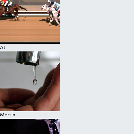
At
Mersin