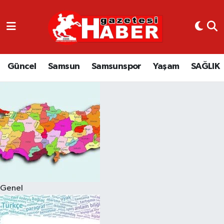
GÜNCEL
SAMSUN
Güncel
Samsun
Samsunspor
Yaşam
SAĞLIK
SAMSUNSPOR
EKONOMİ
YAŞAM
Genel