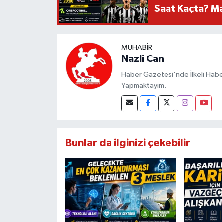
Saat Kaçta? Maç
MUHABIR
Nazli Can
Haber Gazetesi'nde İlkeli Haberc
Yapmaktayım.
Bunlar da ilginizi çekebilir