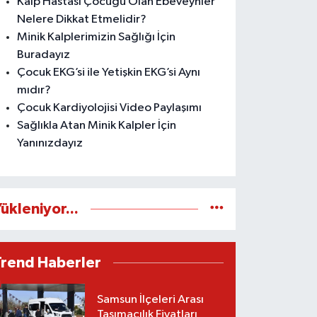
Kalp Hastası Çocuğu Olan Ebeveynler
Nelere Dikkat Etmelidir?
Minik Kalplerimizin Sağlığı İçin
Buradayız
Çocuk EKG’si ile Yetişkin EKG’si Aynı
mıdır?
Çocuk Kardiyolojisi Video Paylaşımı
Sağlıkla Atan Minik Kalpler İçin
Yanınızdayız
ükleniyor...
Trend Haberler
Samsun İlçeleri Arası
Taşımacılık Fiyatları