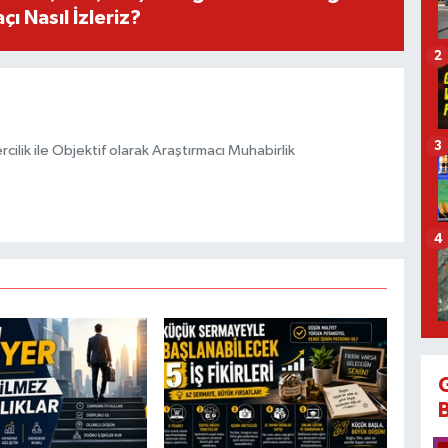
ı Nasıl İzleriz?
2
3
ilik ile Objektif olarak Araştırmacı Muhabirlik
4