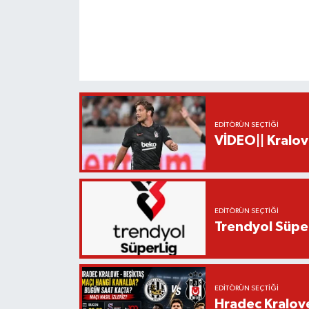
EDITÖRÜN SEÇTIĞI
VİDEO|| Kralov
EDITÖRÜN SEÇTIĞI
Trendyol Süper
EDITÖRÜN SEÇTIĞI
Hradec Kralov