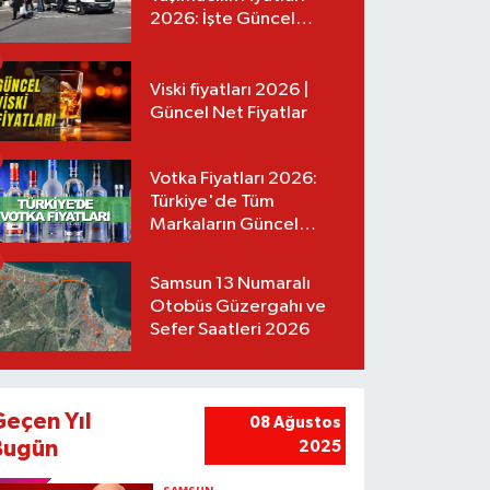
2026: İşte Güncel
Tarifeler
Viski fiyatları 2026 |
Güncel Net Fiyatlar
Votka Fiyatları 2026:
Türkiye'de Tüm
Markaların Güncel
Listesi
Samsun 13 Numaralı
Otobüs Güzergahı ve
Sefer Saatleri 2026
Geçen Yıl
08 Ağustos
Bugün
2025