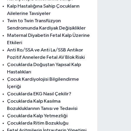
Kalp Hastalığına Sahip Çocukların
Ailelerine Tavsiyeler
Twin to Twin Transfüzyon
Sendromunda Kardiyak Değişiklikler
Maternal Diyabetin Fetal Kalp Üzerine
Etkileri
Anti Ro/SSA ve Anti La/SSB Antikor
Pozitif Annelerde Fetal AV Blok Riski
Çocuklarda Doğuştan Yapısal Kalp
Hastalıkları
Çocuk Kardiyolojisi Bilgilendirme
İçeriği
Çocuklarda EKG Nasıl Çekilir?
Çocuklarda Kalp Kasılma
Bozukluklarının Tanısı ve Tedavisi
Çocuklarda Kalp Yetmezliği
Çocuklarda Ritim Bozukluğu
Fetal Aritmilerin İntrauterin Yönetimi