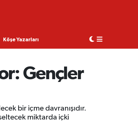
Köşe Yazarları
or: Gençler
lecek bir içme davranışıdır.
kseltecek miktarda içki