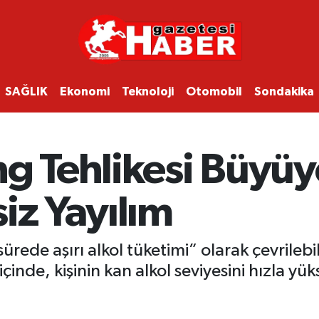
SAĞLIK
Ekonomi
Teknoloji
Otomobil
Sondakika
ng Tehlikesi Büyüy
iz Yayılım
ürede aşırı alkol tüketimi” olarak çevrilebi
içinde, kişinin kan alkol seviyesini hızla yü