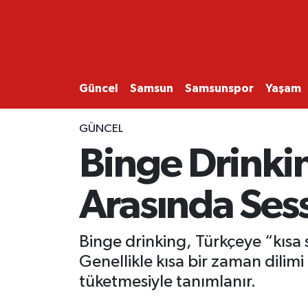
GÜNCEL
SAMSUN
Güncel
Samsun
Samsunspor
Yaşam
SAMSUNSPOR
GÜNCEL
Binge Drinki
EKONOMİ
Arasında Sess
YAŞAM
Binge drinking, Türkçeye “kısa s
Genellikle kısa bir zaman dilimi 
tüketmesiyle tanımlanır.