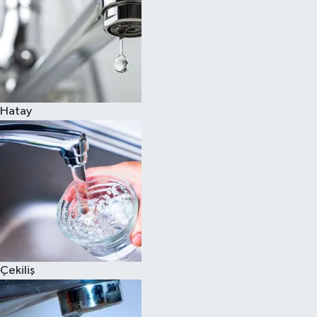
Hatay
Çekiliş