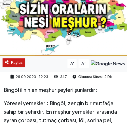
Paylaş
-
+
A
A
26.09.2023 - 12:23
347
Okunma Süresi: 2 Dk
Bingöl ilinin en meşhur şeyleri şunlardır:
Yöresel yemekleri: Bingöl, zengin bir mutfağa
sahip bir şehirdir. En meşhur yemekleri arasında
ayran çorbası, tutmaç çorbası, löl, sorina pel,