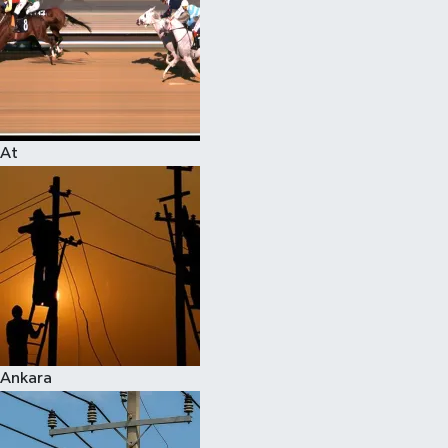
At
Ankara