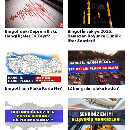
Bingöl'deki Deprem Riski:
Bingöl İmsakiye 2025:
Hangi İlçeler En Zayıf?
Ramazan Boyunca Günlük
İftar Saatleri!
Bingöl İlinin Plaka Kodu Ne?
12 hangi ilin plaka kodu ?