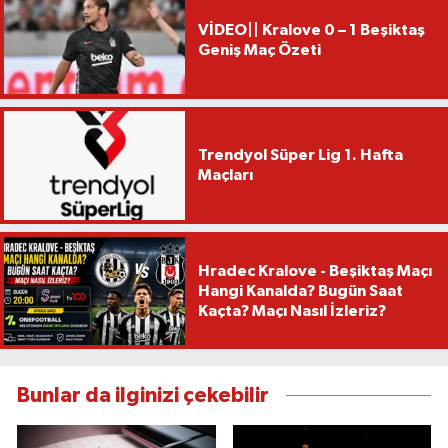
VİDEO|| Kralove 0 – 1 Beşiktaş
Geniş Maç Özeti
Trendyol Süper Lig 1. Hafta
Maçları
Hradec Kralove - Beşiktaş Maçı
Hangi Kanalda? Bugün Saat
Kaçta? Maçı Nasıl İzleriz?
Bunlar da ilginizi çekebilir