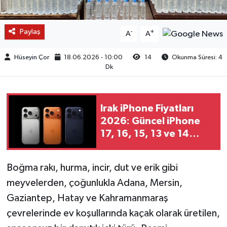
Paylaş
-
+
A
A
Hüseyin Çor
18.06.2026 - 10:00
14
Okunma Süresi: 4
Dk
Irak iPhone Fiyatları
2026: Güncel iPhone
17, 16, 15, 13 ve 14
Fiyat Listesi
Boğma rakı, hurma, incir, dut ve erik gibi
meyvelerden, çoğunlukla Adana, Mersin,
Gaziantep, Hatay ve Kahramanmaraş
çevrelerinde ev koşullarında kaçak olarak üretilen,