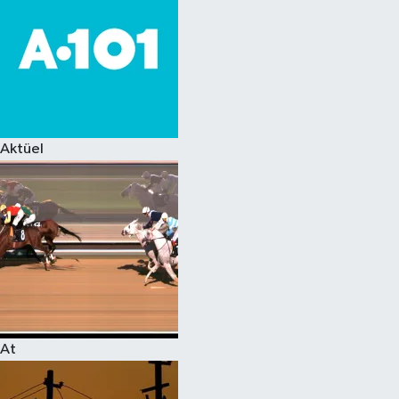
Aktüel
At