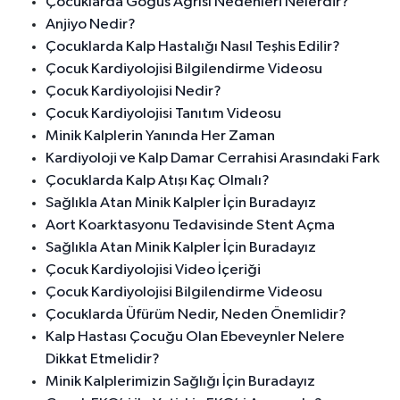
Çocuklarda Göğüs Ağrısı Nedenleri Nelerdir?
Anjiyo Nedir?
Çocuklarda Kalp Hastalığı Nasıl Teşhis Edilir?
Çocuk Kardiyolojisi Bilgilendirme Videosu
Çocuk Kardiyolojisi Nedir?
Çocuk Kardiyolojisi Tanıtım Videosu
Minik Kalplerin Yanında Her Zaman
Kardiyoloji ve Kalp Damar Cerrahisi Arasındaki Fark
Çocuklarda Kalp Atışı Kaç Olmalı?
Sağlıkla Atan Minik Kalpler İçin Buradayız
Aort Koarktasyonu Tedavisinde Stent Açma
Sağlıkla Atan Minik Kalpler İçin Buradayız
Çocuk Kardiyolojisi Video İçeriği
Çocuk Kardiyolojisi Bilgilendirme Videosu
Çocuklarda Üfürüm Nedir, Neden Önemlidir?
Kalp Hastası Çocuğu Olan Ebeveynler Nelere
Dikkat Etmelidir?
Minik Kalplerimizin Sağlığı İçin Buradayız