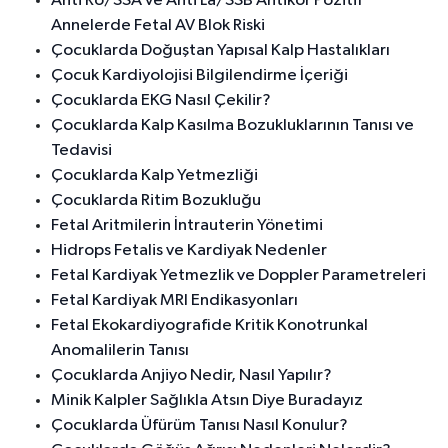
Anti Ro/SSA ve Anti La/SSB Antikor Pozitif
Annelerde Fetal AV Blok Riski
Çocuklarda Doğuştan Yapısal Kalp Hastalıkları
Çocuk Kardiyolojisi Bilgilendirme İçeriği
Çocuklarda EKG Nasıl Çekilir?
Çocuklarda Kalp Kasılma Bozukluklarının Tanısı ve
Tedavisi
Çocuklarda Kalp Yetmezliği
Çocuklarda Ritim Bozukluğu
Fetal Aritmilerin İntrauterin Yönetimi
Hidrops Fetalis ve Kardiyak Nedenler
Fetal Kardiyak Yetmezlik ve Doppler Parametreleri
Fetal Kardiyak MRI Endikasyonları
Fetal Ekokardiyografide Kritik Konotrunkal
Anomalilerin Tanısı
Çocuklarda Anjiyo Nedir, Nasıl Yapılır?
Minik Kalpler Sağlıkla Atsın Diye Buradayız
Çocuklarda Üfürüm Tanısı Nasıl Konulur?