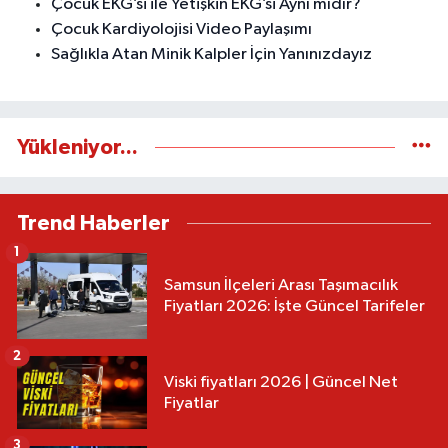
Çocuk EKG’si ile Yetişkin EKG’si Aynı mıdır?
Çocuk Kardiyolojisi Video Paylaşımı
Sağlıkla Atan Minik Kalpler İçin Yanınızdayız
Yükleniyor...
Trend Haberler
1
Samsun İlçeleri Arası Taşımacılık
Fiyatları 2026: İşte Güncel Tarifeler
2
Viski fiyatları 2026 | Güncel Net
Fiyatlar
3