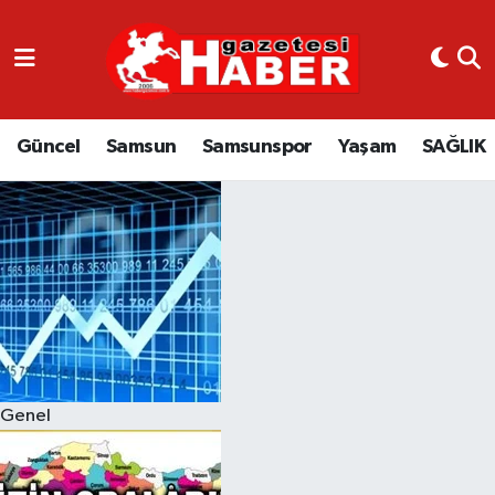
GÜNCEL
SAMSUN
Güncel
Samsun
Samsunspor
Yaşam
SAĞLIK
SAMSUNSPOR
EKONOMİ
YAŞAM
Genel