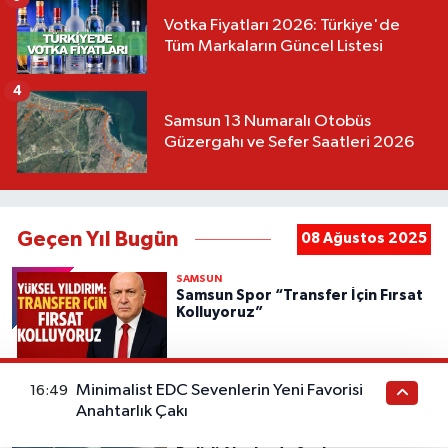
Votka Fiyatları 2026: Türkiye'de
Tüm Markaların Güncel Listesi
4
Samsun 13 Numaralı Otobüs
Güzergahı ve Sefer Saatleri 2026
Geçen Yıl Bugün
08 Ağustos 2025
SAMSUN
Samsun Spor “Transfer İçin Fırsat
Kolluyoruz”
Minimalist EDC Sevenlerin Yeni Favorisi
16:49
SAMSUN
Anahtarlık Çakı
🌊 Samsun'da Denize Girme
Yasağı! 18 Bölgede Yasak, Sadece