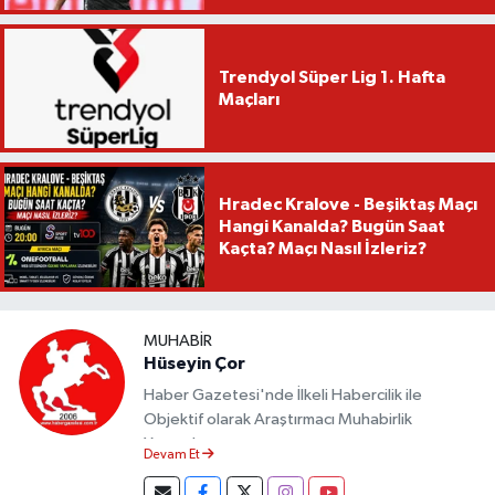
Trendyol Süper Lig 1. Hafta
Maçları
Hradec Kralove - Beşiktaş Maçı
Hangi Kanalda? Bugün Saat
Kaçta? Maçı Nasıl İzleriz?
MUHABIR
Hüseyin Çor
Haber Gazetesi'nde İlkeli Habercilik ile
Objektif olarak Araştırmacı Muhabirlik
Yapmaktayım.
Devam Et