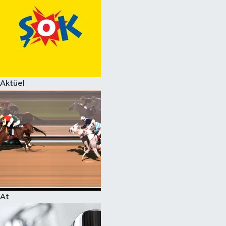
Aktüel
At