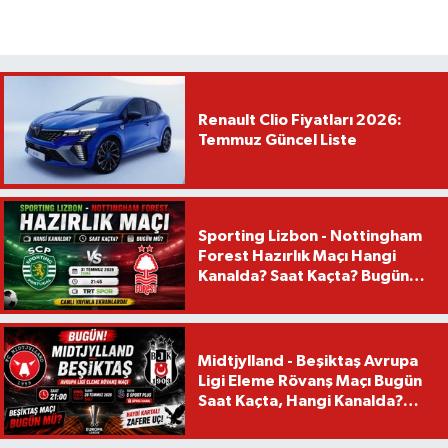
Renault Clio Fiyatları 2026:
Temmuz Güncel Liste
Sporting Lizbon - Nottingham
Forest Hazırlık Maçı Hangi
Kanalda? Saat Kaçta? Bugün
Mü?
Midtjylland - Beşiktaş Avrupa
Ligi Eleme Rövanş Maçı Bugün
Saat Kaçta, Hangi Kanalda?
Beşiktaş Maçı Bugün Mü?