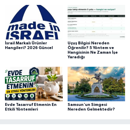
İsrail Markalı Ürünler
Uçuş Bilgisi Nereden
Hangileri? 2026 Güncel
Öğrenilir? 5 Yöntem ve
Hangisinin Ne Zaman İşe
Yaradığı
Evde Tasarruf Etmenin En
Samsun'un Simgesi
Etkili Yöntemleri
Nereden Gelmektedir?