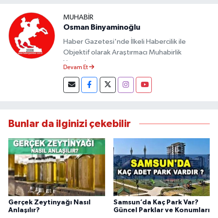
MUHABIR
Osman Binyaminoğlu
Haber Gazetesi'nde İlkeli Habercilik ile
Objektif olarak Araştırmacı Muhabirlik
Yapmaktayım.
Devam Et
Bunlar da ilginizi çekebilir
Gerçek Zeytinyağı Nasıl
Samsun’da Kaç Park Var?
Anlaşılır?
Güncel Parklar ve Konumları