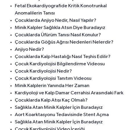
Fetal Ekokardiyografide Kritik Konotrunkal
Anomalilerin Tanısı
Çocuklarda Anjiyo Nedir, Nasıl Yapılır?
Minik Kalpler Sağlıkla Atsın Diye Buradayız
Çocuklarda Üfürüm Tanısı Nasıl Konulur?
Çocuklarda Göğüs Ağrısı Nedenleri Nelerdir?
Anjiyo Nedir?
Çocuklarda Kalp Hastalığı Nasıl Teşhis Edilir?
Çocuk Kardiyolojisi Bilgilendirme Videosu
Çocuk Kardiyolojisi Nedir?
Çocuk Kardiyolojisi Tanıtım Videosu
Minik Kalplerin Yanında Her Zaman
Kardiyoloji ve Kalp Damar Cerrahisi Arasındaki Fark
Çocuklarda Kalp Atışı Kaç Olmalı?
Sağlıkla Atan Minik Kalpler İçin Buradayız
Aort Koarktasyonu Tedavisinde Stent Açma
Sağlıkla Atan Minik Kalpler İçin Buradayız
Çocuk Kardiyolojisi Video İçeriği