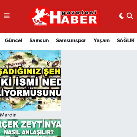
GÜNCEL
SAMSUN
Güncel
Samsun
Samsunspor
Yaşam
SAĞLIK
SAMSUNSPOR
EKONOMİ
YAŞAM
Mardin