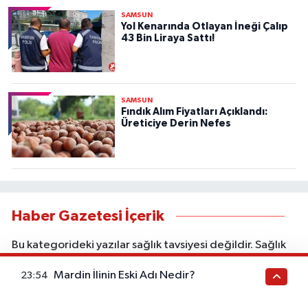
SAMSUN
Yol Kenarında Otlayan İneği Çalıp
43 Bin Liraya Sattı!
SAMSUN
Fındık Alım Fiyatları Açıklandı:
Üreticiye Derin Nefes
Haber Gazetesi İçerik
Bu kategorideki yazılar sağlık tavsiyesi değildir. Sağlık
durumunuzla ilgili doğru teşhis ve tedavi için
Mardin İlinin Eski Adı Nedir?
23:54
doktorunuza başvurunuz. Bu içerik ticari iş birliği veya
reklam içerebilir. Sitede yer alan bilgiler yalnızca genel