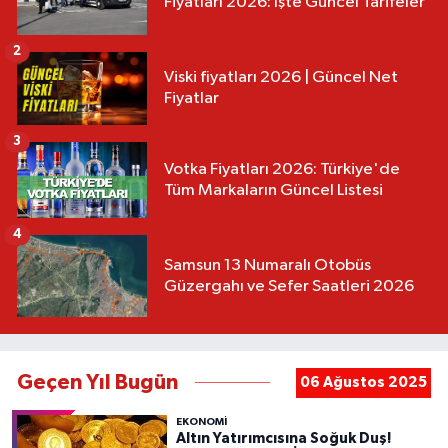
Fiyatları 2026: İşte Güncel Tarifeler
2
Viski fiyatları 2026 | Güncel Net
Fiyatlar
3
Votka Fiyatları 2026: Türkiye'de
Tüm Markaların Güncel Listesi
4
Samsun 13 Numaralı Otobüs
Güzergahı ve Sefer Saatleri 2026
Geçen Yıl Bugün
06 Ağustos 2025
EKONOMİ
Altın Yatırımcısına Soğuk Duş!