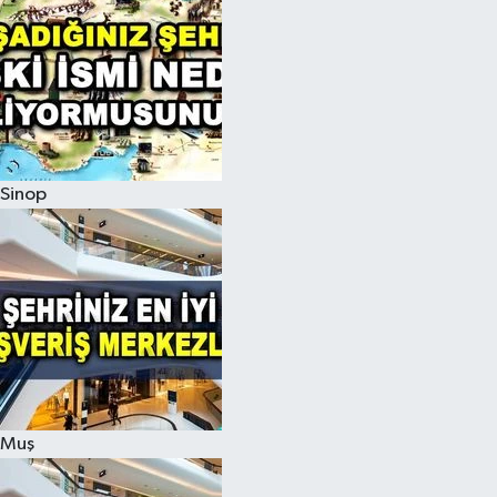
Sinop
Muş