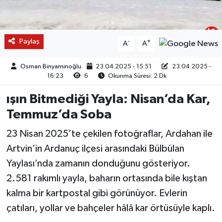
Paylaş
-
+
A
A
Osman Binyaminoğlu
23.04.2025 - 15:51
23.04.2025 -
16:23
6
Okunma Süresi: 2 Dk
ışın Bitmediği Yayla: Nisan’da Kar,
Temmuz’da Soba
23 Nisan 2025’te çekilen fotoğraflar, Ardahan ile
Artvin’in Ardanuç ilçesi arasındaki Bülbülan
Yaylası’nda zamanın donduğunu gösteriyor.
2.581 rakımlı yayla, baharın ortasında bile kıştan
kalma bir kartpostal gibi görünüyor. Evlerin
çatıları, yollar ve bahçeler hâlâ kar örtüsüyle kaplı.