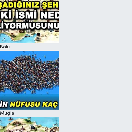
Bolu
Muğla