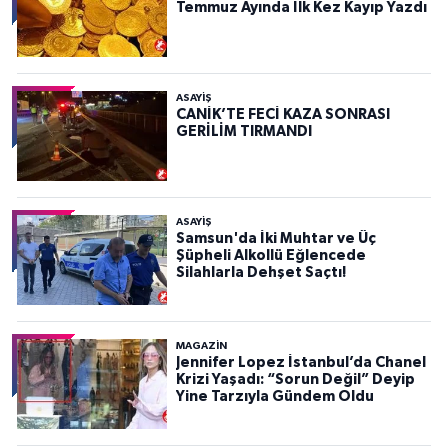
Temmuz Ayında İlk Kez Kayıp Yazdı
ASAYIŞ
CANİK’TE FECİ KAZA SONRASI
GERİLİM TIRMANDI
ASAYIŞ
Samsun'da İki Muhtar ve Üç
Şüpheli Alkollü Eğlencede
Silahlarla Dehşet Saçtı!
MAGAZİN
Jennifer Lopez İstanbul’da Chanel
Krizi Yaşadı: “Sorun Değil” Deyip
Yine Tarzıyla Gündem Oldu