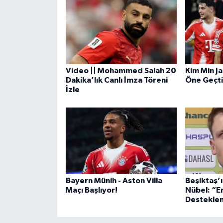
Video || Mohammed Salah 20
Kim Min Ja
Dakika’lık Canlı İmza Töreni
Öne Geçti
İzle
Bayern Münih - Aston Villa
Beşiktaş’ı
Maçı Başlıyor!
Nübel: “E
Destekle