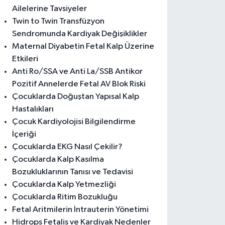
Ailelerine Tavsiyeler
Twin to Twin Transfüzyon
Sendromunda Kardiyak Değişiklikler
Maternal Diyabetin Fetal Kalp Üzerine
Etkileri
Anti Ro/SSA ve Anti La/SSB Antikor
Pozitif Annelerde Fetal AV Blok Riski
Çocuklarda Doğuştan Yapısal Kalp
Hastalıkları
Çocuk Kardiyolojisi Bilgilendirme
İçeriği
Çocuklarda EKG Nasıl Çekilir?
Çocuklarda Kalp Kasılma
Bozukluklarının Tanısı ve Tedavisi
Çocuklarda Kalp Yetmezliği
Çocuklarda Ritim Bozukluğu
Fetal Aritmilerin İntrauterin Yönetimi
Hidrops Fetalis ve Kardiyak Nedenler