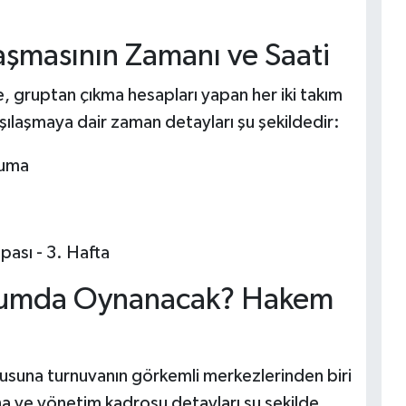
aşmasının Zamanı ve Saati
, gruptan çıkma hesapları yapan her iki takım
şılaşmaya dair zaman detayları şu şekildedir:
Cuma
ası - 3. Hafta
yumda Oynanacak? Hakem
usuna turnuvanın görkemli merkezlerinden biri
a ve yönetim kadrosu detayları şu şekilde