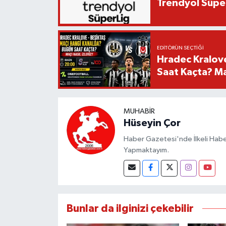
Trendyol Süper
EDITÖRÜN SEÇTIĞI
Hradec Kralov
Saat Kaçta? Maç
MUHABIR
Hüseyin Çor
Haber Gazetesi'nde İlkeli Haberc
Yapmaktayım.
Bunlar da ilginizi çekebilir