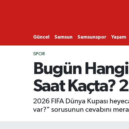
GÜNCEL
SAMSUN
Güncel
Samsun
Samsunspor
Yaşam
SAMSUNSPOR
SPOR
Bugün Hangi 
EKONOMİ
Saat Kaçta? 
YAŞAM
2026 FIFA Dünya Kupası heyeca
var?" sorusunun cevabını merak