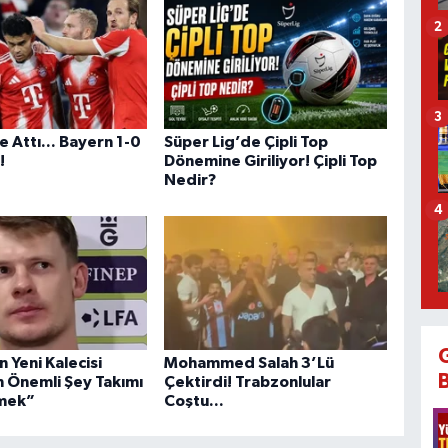
2
3
e Attı... Bayern 1-0
Süper Lig’de Çipli Top
!
Dönemine Giriliyor! Çipli Top
Nedir?
4
n Yeni Kalecisi
Mohammed Salah 3’Lü
n Önemli Şey Takımı
Çektirdi! Trabzonlular
mek”
Coştu...