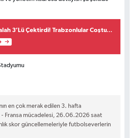
h 3’Lü Çektirdi! Trabzonlular Coştu...
e
Stadyumu
ın en çok merak edilen 3. hafta
eç - Fransa mücadelesi, 26.06.2026 saat
nlık skor güncellemeleriyle futbolseverlerin