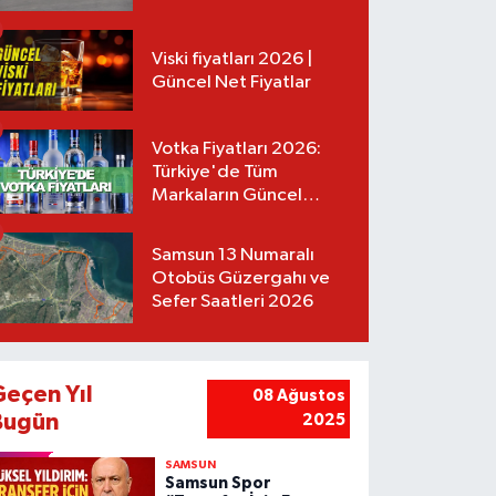
Tarifeler
Viski fiyatları 2026 |
Güncel Net Fiyatlar
Votka Fiyatları 2026:
Türkiye'de Tüm
Markaların Güncel
Listesi
Samsun 13 Numaralı
Otobüs Güzergahı ve
Sefer Saatleri 2026
Geçen Yıl
08 Ağustos
Bugün
2025
SAMSUN
Samsun Spor