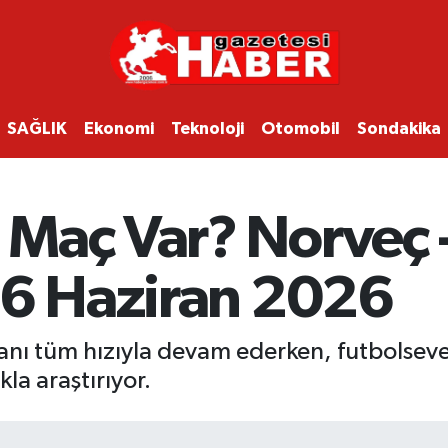
SAĞLIK
Ekonomi
Teknoloji
Otomobil
Sondakika
Maç Var? Norveç -
26 Haziran 2026
nı tüm hızıyla devam ederken, futbolsev
la araştırıyor.