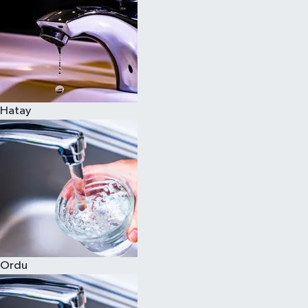
Hatay
Ordu