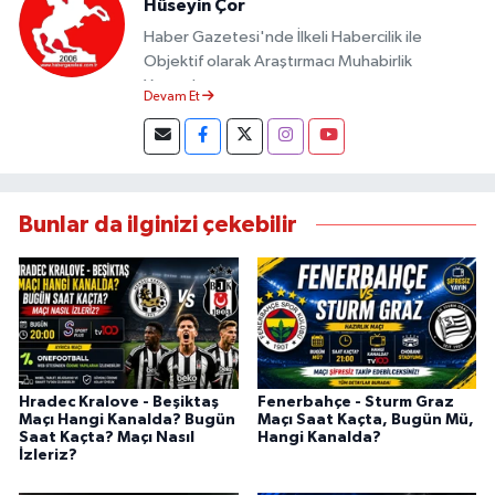
Hüseyin Çor
Haber Gazetesi'nde İlkeli Habercilik ile
Objektif olarak Araştırmacı Muhabirlik
Yapmaktayım.
Devam Et
Bunlar da ilginizi çekebilir
Hradec Kralove - Beşiktaş
Fenerbahçe - Sturm Graz
Maçı Hangi Kanalda? Bugün
Maçı Saat Kaçta, Bugün Mü,
Saat Kaçta? Maçı Nasıl
Hangi Kanalda?
İzleriz?