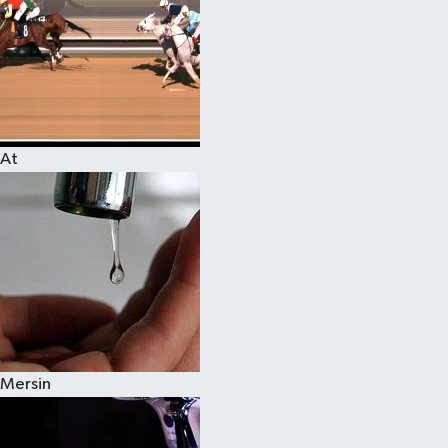
At
Mersin