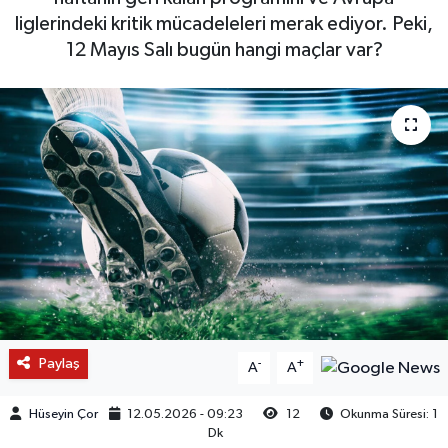
liglerindeki kritik mücadeleleri merak ediyor. Peki,
12 Mayıs Salı bugün hangi maçlar var?
Paylaş
-
+
A
A
Hüseyin Çor
12.05.2026 - 09:23
12
Okunma Süresi: 1
Dk