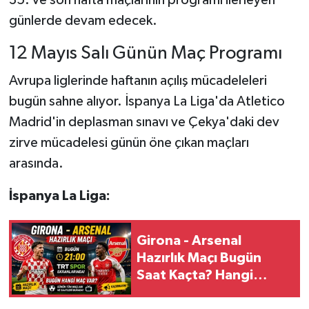
35. ve son hafta maçlarının programı ilerleyen
günlerde devam edecek.
12 Mayıs Salı Günün Maç Programı
Avrupa liglerinde haftanın açılış mücadeleleri
bugün sahne alıyor. İspanya La Liga'da Atletico
Madrid'in deplasman sınavı ve Çekya'daki dev
zirve mücadelesi günün öne çıkan maçları
arasında.
İspanya La Liga:
Girona - Arsenal
Hazırlık Maçı Bugün
Saat Kaçta? Hangi
Kanalda? Bugün Hangi