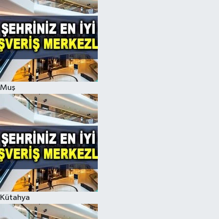
Muş
Kütahya