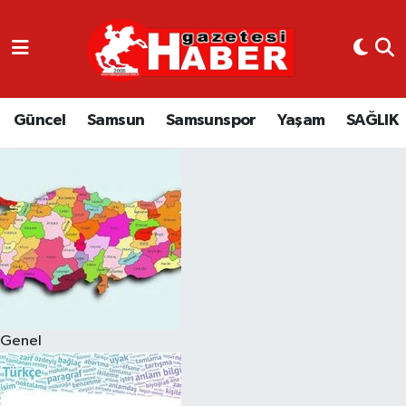
GÜNCEL
SAMSUN
Güncel
Samsun
Samsunspor
Yaşam
SAĞLIK
SAMSUNSPOR
EKONOMİ
YAŞAM
Genel