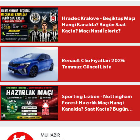
Hradec Kralove - Beşiktaş Maçı
Hangi Kanalda? Bugün Saat
Kaçta? Maçı Nasıl İzleriz?
Renault Clio Fiyatları 2026:
Temmuz Güncel Liste
Sporting Lizbon - Nottingham
Forest Hazırlık Maçı Hangi
Kanalda? Saat Kaçta? Bugün
Mü?
MUHABIR