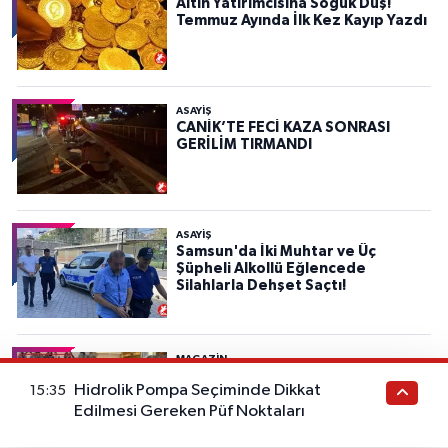
Altın Yatırımcısına Soğuk Duş!
Temmuz Ayında İlk Kez Kayıp Yazdı
ASAYIŞ
CANİK’TE FECİ KAZA SONRASI
GERİLİM TIRMANDI
ASAYIŞ
Samsun'da İki Muhtar ve Üç
Şüpheli Alkollü Eğlencede
Silahlarla Dehşet Saçtı!
MAGAZİN
Jennifer Lopez İstanbul’da Chanel
Hidrolik Pompa Seçiminde Dikkat
15:35
Krizi Yaşadı: “Sorun Değil” Deyip
Yine Tarzıyla Gündem Oldu
Edilmesi Gereken Püf Noktaları