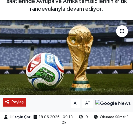
saatlerinde Avrupa ve Afrika temsilcilerinin kritik
randevularıyla devam ediyor.
Paylaş
-
+
A
A
Hüseyin Çor
18.06.2026 - 09:13
9
Okunma Süresi: 1
Dk