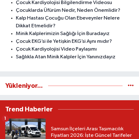
Çocuk Kardiyolojisi Bilgilendirme Videosu
Çocuklarda Üfürüm Nedir, Neden Önemlidir?
Kalp Hastası Çocuğu Olan Ebeveynler Nelere
Dikkat Etmelidir?
Minik Kalplerimizin Sağlığı İçin Buradayız
Çocuk EKG’si ile Yetişkin EKG’si Aynı mıdır?
Çocuk Kardiyolojisi Video Paylaşımı
Sağlıkla Atan Minik Kalpler İçin Yanınızdayız
Yükleniyor...
Trend Haberler
1
Samsun İlçeleri Arası Taşımacılık
Fiyatları 2026: İşte Güncel Tarifeler