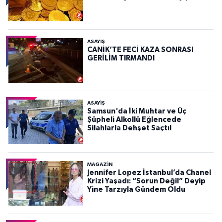
ASAYIŞ
CANİK’TE FECİ KAZA SONRASI
GERİLİM TIRMANDI
ASAYIŞ
Samsun'da İki Muhtar ve Üç
Şüpheli Alkollü Eğlencede
Silahlarla Dehşet Saçtı!
MAGAZİN
Jennifer Lopez İstanbul’da Chanel
Krizi Yaşadı: “Sorun Değil” Deyip
Yine Tarzıyla Gündem Oldu