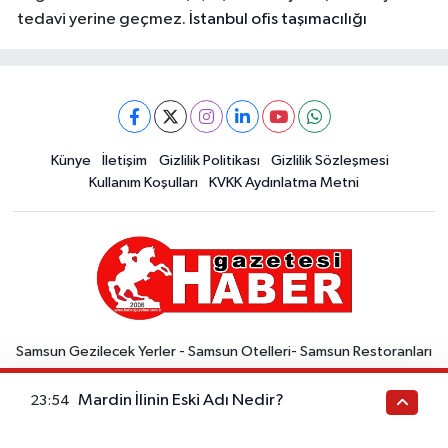
tedavi yerine geçmez.
İstanbul ofis taşımacılığı
Künye
İletişim
Gizlilik Politikası
Gizlilik Sözleşmesi
Kullanım Koşulları
KVKK Aydınlatma Metni
Samsun Gezilecek Yerler - Samsun Otelleri- Samsun Restoranları
- Samsun Aktiviteleri -Samsun Tarihi-Samsun Kültürü -Samsun
Doğası -Samsun Alışveriş -Samsun Ulaşım -Samsun Hava Durumu
Mardin İlinin Eski Adı Nedir?
23:54
Samsunspor haberleri Haber gazetesi | Samsun haber | Samsun
haberleri | Samsunspor Sitede, Samsun ilinde gerçekleşen yerel