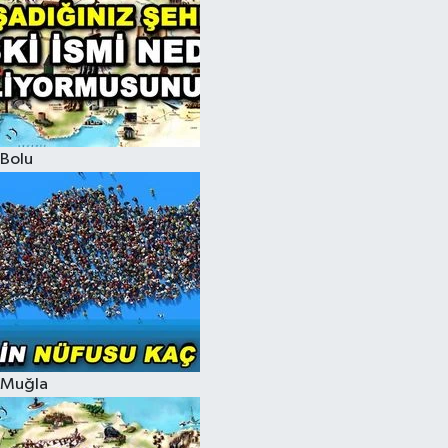
Bolu
Muğla