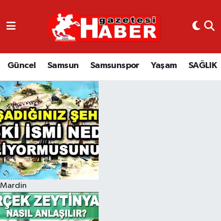
GÜNCEL
SAMSUN
Güncel
Samsun
Samsunspor
Yaşam
SAĞLIK
SAMSUNSPOR
EKONOMİ
YAŞAM
Mardin