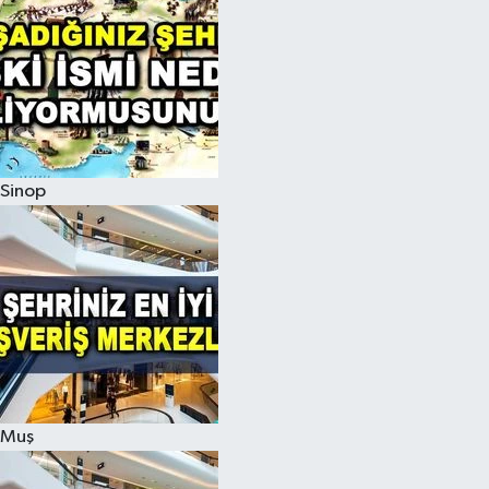
Sinop
Muş