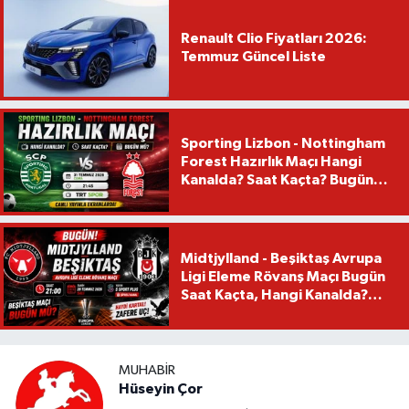
Renault Clio Fiyatları 2026:
Temmuz Güncel Liste
Sporting Lizbon - Nottingham
Forest Hazırlık Maçı Hangi
Kanalda? Saat Kaçta? Bugün
Mü?
Midtjylland - Beşiktaş Avrupa
Ligi Eleme Rövanş Maçı Bugün
Saat Kaçta, Hangi Kanalda?
Beşiktaş Maçı Bugün Mü?
MUHABIR
Hüseyin Çor