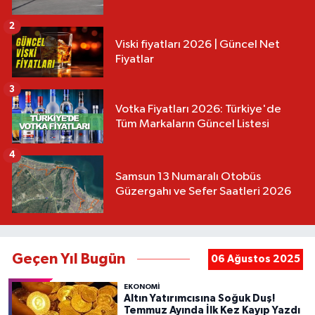
2
Viski fiyatları 2026 | Güncel Net
Fiyatlar
3
Votka Fiyatları 2026: Türkiye'de
Tüm Markaların Güncel Listesi
4
Samsun 13 Numaralı Otobüs
Güzergahı ve Sefer Saatleri 2026
Geçen Yıl Bugün
06 Ağustos 2025
EKONOMİ
Altın Yatırımcısına Soğuk Duş!
Temmuz Ayında İlk Kez Kayıp Yazdı