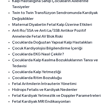
Kalp Hastalığına Sahip Çocukların Ailelerine
Tavsiyeler
Twin to Twin Transfüzyon Sendromunda Kardiyak
Değişiklikler
Maternal Diyabetin Fetal Kalp Üzerine Etkileri
Anti Ro/SSA ve Anti La/SSB Antikor Pozitif
Annelerde Fetal AV Blok Riski
Çocuklarda Doğuştan Yapısal Kalp Hastalıkları
Çocuk Kardiyolojisi Bilgilendirme İçeriği
Çocuklarda EKG Nasıl Çekilir?
Çocuklarda Kalp Kasılma Bozukluklarının Tanısı ve
Tedavisi
Çocuklarda Kalp Yetmezliği
Çocuklarda Ritim Bozukluğu
Fetal Aritmilerin İntrauterin Yönetimi
Hidrops Fetalis ve Kardiyak Nedenler
Fetal Kardiyak Yetmezlik ve Doppler Parametreleri
Fetal Kardiyak MRI Endikasyonları