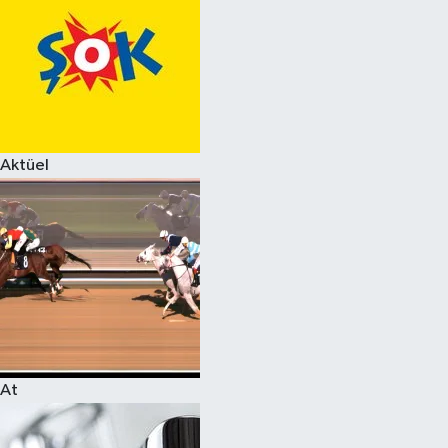
Aktüel
At