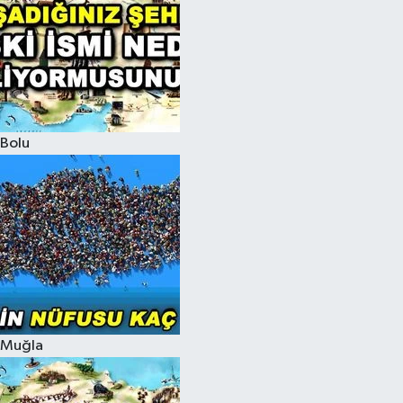
Bolu
Muğla