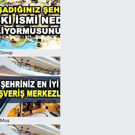
Sinop
Muş