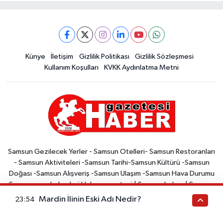
Künye
İletişim
Gizlilik Politikası
Gizlilik Sözleşmesi
Kullanım Koşulları
KVKK Aydınlatma Metni
Samsun Gezilecek Yerler - Samsun Otelleri- Samsun Restoranları
- Samsun Aktiviteleri -Samsun Tarihi-Samsun Kültürü -Samsun
Doğası -Samsun Alışveriş -Samsun Ulaşım -Samsun Hava Durumu
Samsunspor haberleri Haber gazetesi | Samsun haber | Samsun
haberleri | Samsunspor Sitede, Samsun ilinde gerçekleşen yerel
Mardin İlinin Eski Adı Nedir?
23:54
haberler, Türkiye ve dünya gündemi ile ilgili haberler yer
almaktadır. Samsun Haber, Samsun'da yaşayan ve Samsun ile ilgili