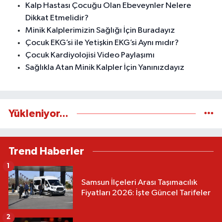
Kalp Hastası Çocuğu Olan Ebeveynler Nelere
Dikkat Etmelidir?
Minik Kalplerimizin Sağlığı İçin Buradayız
Çocuk EKG’si ile Yetişkin EKG’si Aynı mıdır?
Çocuk Kardiyolojisi Video Paylaşımı
Sağlıkla Atan Minik Kalpler İçin Yanınızdayız
Yükleniyor...
Trend Haberler
1
Samsun İlçeleri Arası Taşımacılık
Fiyatları 2026: İşte Güncel Tarifeler
2