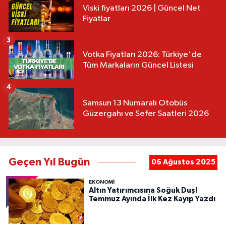
Viski fiyatları 2026 | Güncel Net
Fiyatlar
3
Votka Fiyatları 2026: Türkiye'de
Tüm Markaların Güncel Listesi
4
Samsun 13 Numaralı Otobüs
Güzergahı ve Sefer Saatleri 2026
Geçen Yıl Bugün
06 Ağustos 2025
EKONOMİ
Altın Yatırımcısına Soğuk Duş!
Temmuz Ayında İlk Kez Kayıp Yazdı