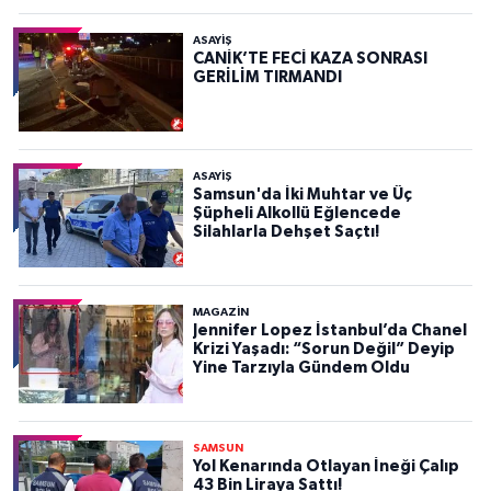
ASAYIŞ
CANİK’TE FECİ KAZA SONRASI
GERİLİM TIRMANDI
ASAYIŞ
Samsun'da İki Muhtar ve Üç
Şüpheli Alkollü Eğlencede
Silahlarla Dehşet Saçtı!
MAGAZİN
Jennifer Lopez İstanbul’da Chanel
Krizi Yaşadı: “Sorun Değil” Deyip
Yine Tarzıyla Gündem Oldu
SAMSUN
Yol Kenarında Otlayan İneği Çalıp
43 Bin Liraya Sattı!