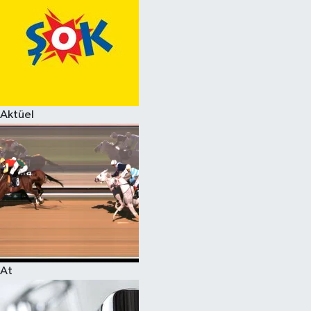
Aktüel
At