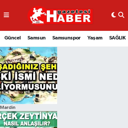
GÜNCEL
SAMSUN
Güncel
Samsun
Samsunspor
Yaşam
SAĞLIK
SAMSUNSPOR
EKONOMİ
YAŞAM
Mardin