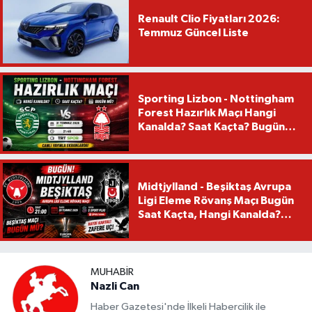
Renault Clio Fiyatları 2026:
Temmuz Güncel Liste
Sporting Lizbon - Nottingham
Forest Hazırlık Maçı Hangi
Kanalda? Saat Kaçta? Bugün
Mü?
Midtjylland - Beşiktaş Avrupa
Ligi Eleme Rövanş Maçı Bugün
Saat Kaçta, Hangi Kanalda?
Beşiktaş Maçı Bugün Mü?
MUHABIR
Nazli Can
Haber Gazetesi'nde İlkeli Habercilik ile