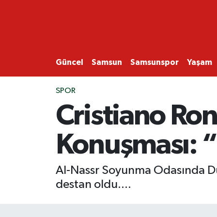
GÜNCEL
SAMSUN
Güncel
Samsun
Samsunspor
Yaşam
SAMSUNSPOR
SPOR
Cristiano Ro
EKONOMİ
Konuşması: “
YAŞAM
Al-Nassr Soyunma Odasında Duy
destan oldu....