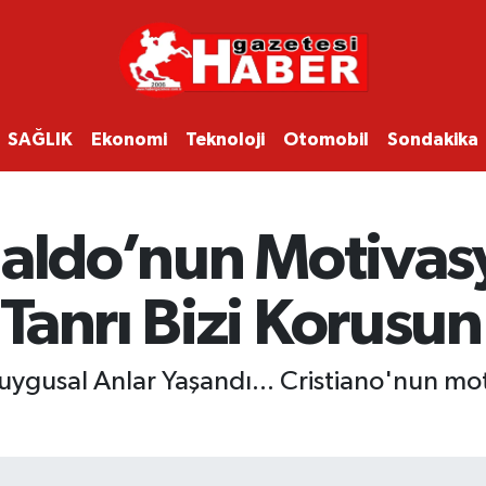
SAĞLIK
Ekonomi
Teknoloji
Otomobil
Sondakika
naldo’nun Motiva
Tanrı Bizi Korusun
gusal Anlar Yaşandı... Cristiano'nun mot