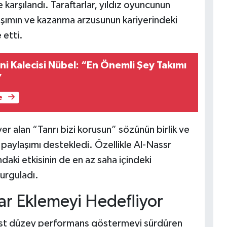
 karşılandı. Taraftarlar, yıldız oyuncunun
aşımın ve kazanma arzusunun kariyerindeki
 etti.
ni Kalecisi Nübel: “En Önemli Şey Takımı
”
e
er alan “Tanrı bizi korusun” sözünün birlik ve
 paylaşımı destekledi. Özellikle Al-Nassr
ndaki etkisinin de en az saha içindeki
urguladı.
lar Eklemeyi Hedefliyor
 üst düzey performans göstermeyi sürdüren