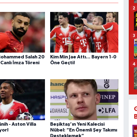
2
3
 Mohammed Salah 20
Kim Min Jae Attı... Bayern 1-0
 Canlı İmza Töreni
Öne Geçti!
4
ih - Aston Villa
Beşiktaş’ın Yeni Kalecisi
yor!
Nübel: “En Önemli Şey Takımı
Desteklemek”