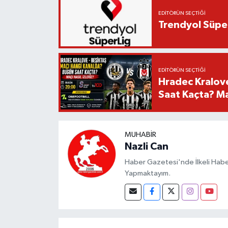
EDITÖRÜN SEÇTIĞI
Trendyol Süper
EDITÖRÜN SEÇTIĞI
Hradec Kralov
Saat Kaçta? Maç
MUHABIR
Nazli Can
Haber Gazetesi'nde İlkeli Haberc
Yapmaktayım.