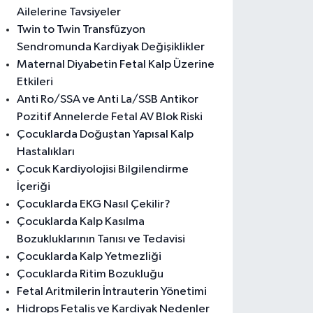
Ailelerine Tavsiyeler
Twin to Twin Transfüzyon
Sendromunda Kardiyak Değişiklikler
Maternal Diyabetin Fetal Kalp Üzerine
Etkileri
Anti Ro/SSA ve Anti La/SSB Antikor
Pozitif Annelerde Fetal AV Blok Riski
Çocuklarda Doğuştan Yapısal Kalp
Hastalıkları
Çocuk Kardiyolojisi Bilgilendirme
İçeriği
Çocuklarda EKG Nasıl Çekilir?
Çocuklarda Kalp Kasılma
Bozukluklarının Tanısı ve Tedavisi
Çocuklarda Kalp Yetmezliği
Çocuklarda Ritim Bozukluğu
Fetal Aritmilerin İntrauterin Yönetimi
Hidrops Fetalis ve Kardiyak Nedenler