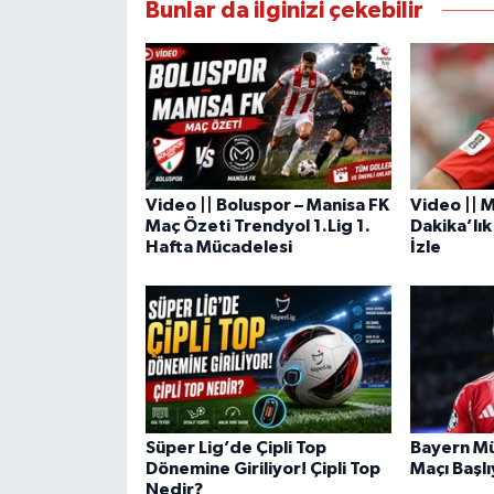
Bunlar da ilginizi çekebilir
Video || Boluspor – Manisa FK
Video ||
Maç Özeti Trendyol 1.Lig 1.
Dakika’lık
Hafta Mücadelesi
İzle
Süper Lig’de Çipli Top
Bayern Mün
Dönemine Giriliyor! Çipli Top
Maçı Başlı
Nedir?