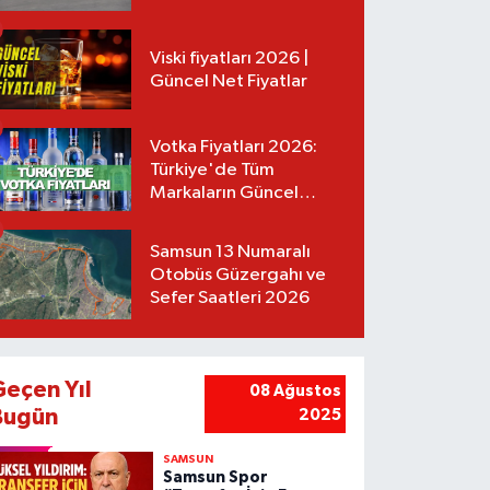
Tarifeler
Viski fiyatları 2026 |
Güncel Net Fiyatlar
Votka Fiyatları 2026:
Türkiye'de Tüm
Markaların Güncel
Listesi
Samsun 13 Numaralı
Otobüs Güzergahı ve
Sefer Saatleri 2026
Geçen Yıl
08 Ağustos
Bugün
2025
SAMSUN
Samsun Spor