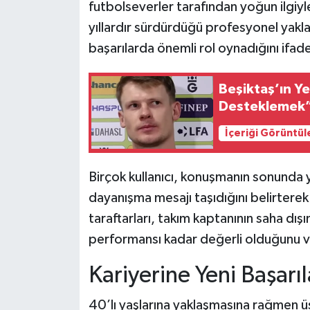
futbolseverler tarafından yoğun ilgiyle
yıllardır sürdürdüğü profesyonel yakl
başarılarda önemli rol oynadığını ifade
Beşiktaş’ın Ye
Desteklemek
İçeriği Görüntül
Birçok kullanıcı, konuşmanın sonunda y
dayanışma mesajı taşıdığını belirterek
taraftarları, takım kaptanının saha dışı
performansı kadar değerli olduğunu v
Kariyerine Yeni Başarı
40’lı yaşlarına yaklaşmasına rağmen