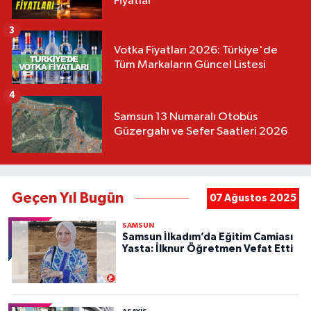
Fiyatlar
3
Votka Fiyatları 2026: Türkiye'de
Tüm Markaların Güncel Listesi
4
Samsun 13 Numaralı Otobüs
Güzergahı ve Sefer Saatleri 2026
Geçen Yıl Bugün
07 Ağustos 2025
SAMSUN
Samsun İlkadım’da Eğitim Camiası
Yasta: İlknur Öğretmen Vefat Etti