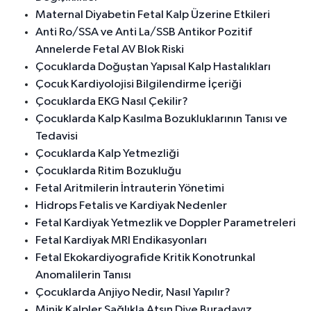
Maternal Diyabetin Fetal Kalp Üzerine Etkileri
Anti Ro/SSA ve Anti La/SSB Antikor Pozitif
Annelerde Fetal AV Blok Riski
Çocuklarda Doğuştan Yapısal Kalp Hastalıkları
Çocuk Kardiyolojisi Bilgilendirme İçeriği
Çocuklarda EKG Nasıl Çekilir?
Çocuklarda Kalp Kasılma Bozukluklarının Tanısı ve
Tedavisi
Çocuklarda Kalp Yetmezliği
Çocuklarda Ritim Bozukluğu
Fetal Aritmilerin İntrauterin Yönetimi
Hidrops Fetalis ve Kardiyak Nedenler
Fetal Kardiyak Yetmezlik ve Doppler Parametreleri
Fetal Kardiyak MRI Endikasyonları
Fetal Ekokardiyografide Kritik Konotrunkal
Anomalilerin Tanısı
Çocuklarda Anjiyo Nedir, Nasıl Yapılır?
Minik Kalpler Sağlıkla Atsın Diye Buradayız