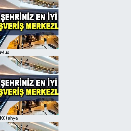
Muş
Kütahya