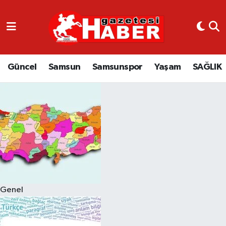
GÜNCEL
SAMSUN
Güncel
Samsun
Samsunspor
Yaşam
SAĞLIK
SAMSUNSPOR
EKONOMİ
YAŞAM
Genel