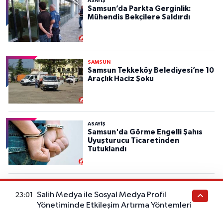
ASAYIŞ
Samsun’da Parkta Gerginlik:
Mühendis Bekçilere Saldırdı
SAMSUN
Samsun Tekkeköy Belediyesi’ne 10
Araçlık Haciz Şoku
ASAYIŞ
Samsun'da Görme Engelli Şahıs
Uyuşturucu Ticaretinden
Tutuklandı
MAGAZİN
Arka Sokaklar'a 'Bozo' İsimli
Salih Medya ile Sosyal Medya Profil
23:01
Sürpriz Karakter Dahil Oluyor!
Yönetiminde Etkileşim Artırma Yöntemleri
Büyük Değişim Başlıyor