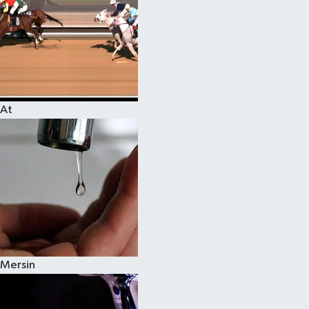
At
Mersin