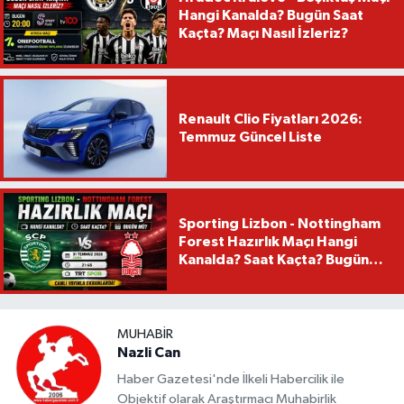
Hangi Kanalda? Bugün Saat
Kaçta? Maçı Nasıl İzleriz?
Renault Clio Fiyatları 2026:
Temmuz Güncel Liste
Sporting Lizbon - Nottingham
Forest Hazırlık Maçı Hangi
Kanalda? Saat Kaçta? Bugün
Mü?
MUHABIR
Nazli Can
Haber Gazetesi'nde İlkeli Habercilik ile
Objektif olarak Araştırmacı Muhabirlik