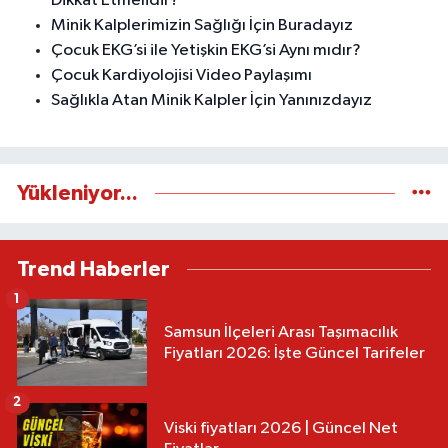
Dikkat Etmelidir?
Minik Kalplerimizin Sağlığı İçin Buradayız
Çocuk EKG’si ile Yetişkin EKG’si Aynı mıdır?
Çocuk Kardiyolojisi Video Paylaşımı
Sağlıkla Atan Minik Kalpler İçin Yanınızdayız
Yükleniyor...
Trend Haberler
1
Samsun İlçeleri Arası Taşımacılık
Fiyatları 2026: İşte Güncel Tarifeler
2
Viski fiyatları 2026 | Güncel Net