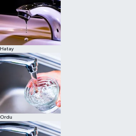
Hatay
Ordu