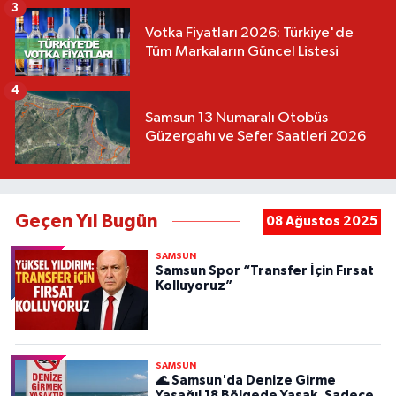
3
Votka Fiyatları 2026: Türkiye'de
Tüm Markaların Güncel Listesi
4
Samsun 13 Numaralı Otobüs
Güzergahı ve Sefer Saatleri 2026
Geçen Yıl Bugün
08 Ağustos 2025
SAMSUN
Samsun Spor “Transfer İçin Fırsat
Kolluyoruz”
SAMSUN
🌊 Samsun'da Denize Girme
Yasağı! 18 Bölgede Yasak, Sadece