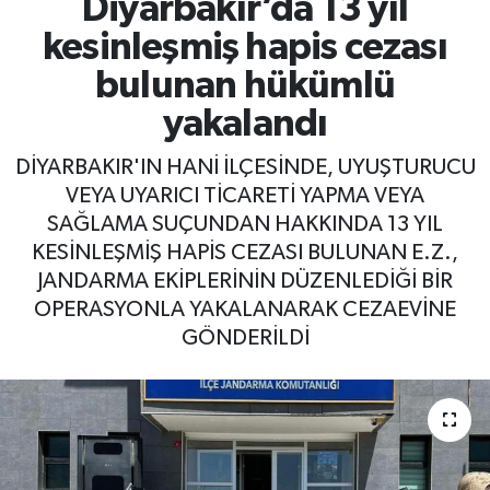
Diyarbakır’da 13 yıl
kesinleşmiş hapis cezası
bulunan hükümlü
yakalandı
DİYARBAKIR'IN HANİ İLÇESİNDE, UYUŞTURUCU
VEYA UYARICI TİCARETİ YAPMA VEYA
SAĞLAMA SUÇUNDAN HAKKINDA 13 YIL
KESİNLEŞMİŞ HAPİS CEZASI BULUNAN E.Z.,
JANDARMA EKİPLERİNİN DÜZENLEDİĞİ BİR
OPERASYONLA YAKALANARAK CEZAEVİNE
GÖNDERİLDİ