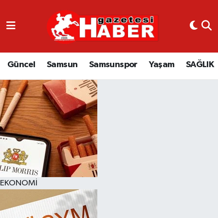
GÜNCEL
SAMSUN
Güncel
Samsun
Samsunspor
Yaşam
SAĞLIK
SAMSUNSPOR
EKONOMİ
YAŞAM
EKONOMİ