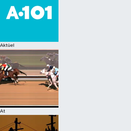
Aktüel
At