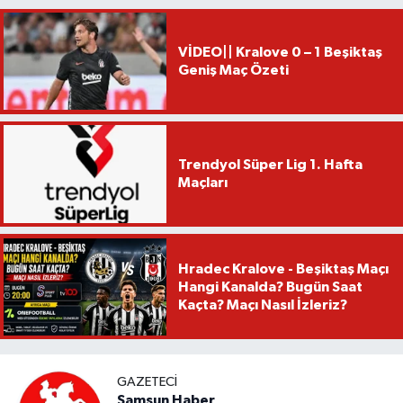
VİDEO|| Kralove 0 – 1 Beşiktaş
Geniş Maç Özeti
Trendyol Süper Lig 1. Hafta
Maçları
Hradec Kralove - Beşiktaş Maçı
Hangi Kanalda? Bugün Saat
Kaçta? Maçı Nasıl İzleriz?
GAZETECI
Samsun Haber