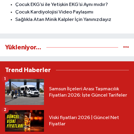
Çocuk EKG’si ile Yetişkin EKG’si Aynı mıdır?
Çocuk Kardiyolojisi Video Paylaşımı
Sağlıkla Atan Minik Kalpler İçin Yanınızdayız
Yükleniyor...
Trend Haberler
1
Samsun İlçeleri Arası Taşımacılık
Fiyatları 2026: İşte Güncel Tarifeler
2
Viski fiyatları 2026 | Güncel Net
Fiyatlar