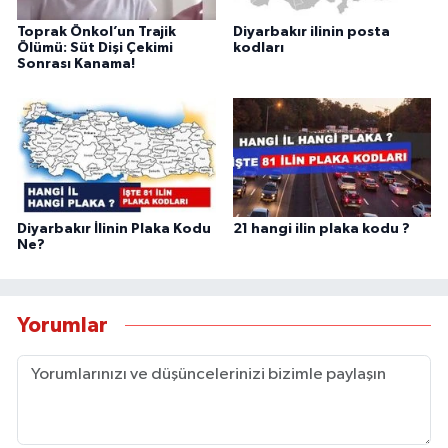
Toprak Önkol’un Trajik
Diyarbakır ilinin posta
Ölümü: Süt Dişi Çekimi
kodları
Sonrası Kanama!
Diyarbakır İlinin Plaka Kodu
21 hangi ilin plaka kodu ?
Ne?
Yorumlar