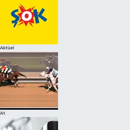
Aktüel
At