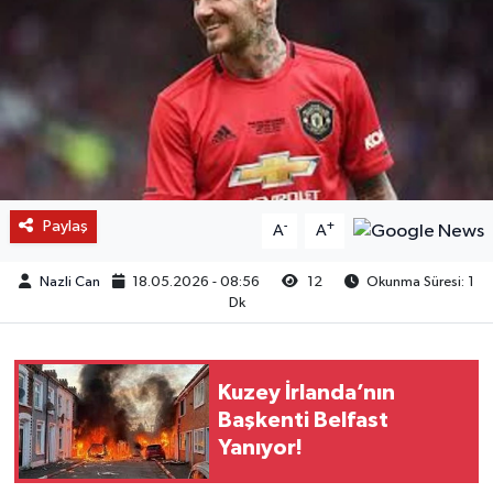
Paylaş
-
+
A
A
Nazli Can
18.05.2026 - 08:56
12
Okunma Süresi: 1
Dk
Kuzey İrlanda’nın
Başkenti Belfast
Yanıyor!