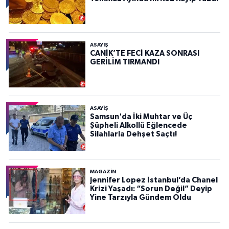
ASAYIŞ
CANİK’TE FECİ KAZA SONRASI
GERİLİM TIRMANDI
ASAYIŞ
Samsun'da İki Muhtar ve Üç
Şüpheli Alkollü Eğlencede
Silahlarla Dehşet Saçtı!
MAGAZİN
Jennifer Lopez İstanbul’da Chanel
Krizi Yaşadı: “Sorun Değil” Deyip
Yine Tarzıyla Gündem Oldu