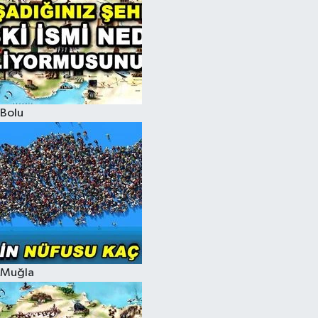
Bolu
Muğla