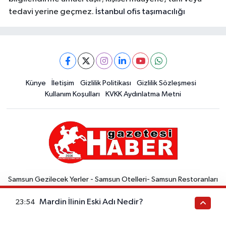
tedavi yerine geçmez.
İstanbul ofis taşımacılığı
Künye
İletişim
Gizlilik Politikası
Gizlilik Sözleşmesi
Kullanım Koşulları
KVKK Aydınlatma Metni
Samsun Gezilecek Yerler - Samsun Otelleri- Samsun Restoranları
- Samsun Aktiviteleri -Samsun Tarihi-Samsun Kültürü -Samsun
Mardin İlinin Eski Adı Nedir?
Doğası -Samsun Alışveriş -Samsun Ulaşım -Samsun Hava Durumu
23:54
Samsunspor haberleri Haber gazetesi | Samsun haber | Samsun
haberleri | Samsunspor Sitede, Samsun ilinde gerçekleşen yerel