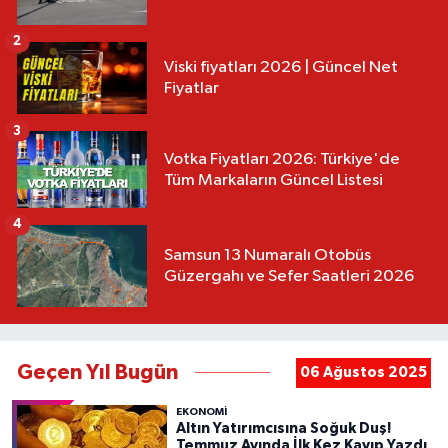
2
Viski fiyatları 2026 | Güncel Net
Fiyatlar
3
Votka Fiyatları 2026: Türkiye'de
Tüm Markaların Güncel Listesi
4
Samsun 13 Numaralı Otobüs
Güzergahı ve Sefer Saatleri 2026
Geçen Yıl Bugün
06 Ağustos 2025
EKONOMİ
Altın Yatırımcısına Soğuk Duş!
Temmuz Ayında İlk Kez Kayıp Yazdı