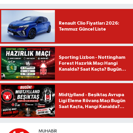
Renault Clio Fiyatları 2026:
Temmuz Güncel Liste
Sporting Lizbon - Nottingham
Forest Hazırlık Maçı Hangi
Kanalda? Saat Kaçta? Bugün
Mü?
Midtjylland - Beşiktaş Avrupa
Ligi Eleme Rövanş Maçı Bugün
Saat Kaçta, Hangi Kanalda?
Beşiktaş Maçı Bugün Mü?
MUHABIR