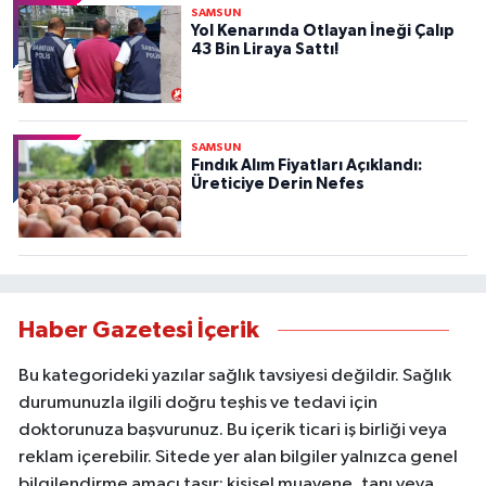
SAMSUN
Yol Kenarında Otlayan İneği Çalıp
43 Bin Liraya Sattı!
SAMSUN
Fındık Alım Fiyatları Açıklandı:
Üreticiye Derin Nefes
Haber Gazetesi İçerik
Bu kategorideki yazılar sağlık tavsiyesi değildir. Sağlık
durumunuzla ilgili doğru teşhis ve tedavi için
doktorunuza başvurunuz. Bu içerik ticari iş birliği veya
reklam içerebilir. Sitede yer alan bilgiler yalnızca genel
bilgilendirme amacı taşır; kişisel muayene, tanı veya