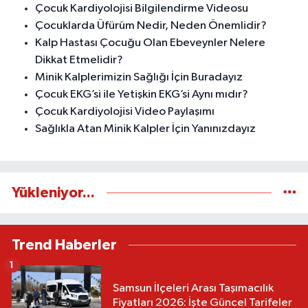
Çocuk Kardiyolojisi Bilgilendirme Videosu
Çocuklarda Üfürüm Nedir, Neden Önemlidir?
Kalp Hastası Çocuğu Olan Ebeveynler Nelere
Dikkat Etmelidir?
Minik Kalplerimizin Sağlığı İçin Buradayız
Çocuk EKG’si ile Yetişkin EKG’si Aynı mıdır?
Çocuk Kardiyolojisi Video Paylaşımı
Sağlıkla Atan Minik Kalpler İçin Yanınızdayız
Yükleniyor...
Trend Haberler
1
Samsun İlçeleri Arası Taşımacılık
Fiyatları 2026: İşte Güncel Tarifeler