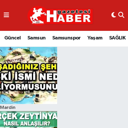
GÜNCEL
SAMSUN
Güncel
Samsun
Samsunspor
Yaşam
SAĞLIK
SAMSUNSPOR
EKONOMİ
YAŞAM
Mardin