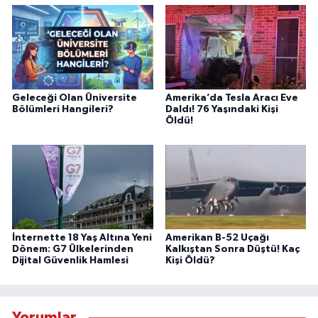
Geleceği Olan Üniversite
Amerika’da Tesla Aracı Eve
Bölümleri Hangileri?
Daldı! 76 Yaşındaki Kişi
Öldü!
İnternette 18 Yaş Altına Yeni
Amerikan B-52 Uçağı
Dönem: G7 Ülkelerinden
Kalkıştan Sonra Düştü! Kaç
Dijital Güvenlik Hamlesi
Kişi Öldü?
Yorumlar