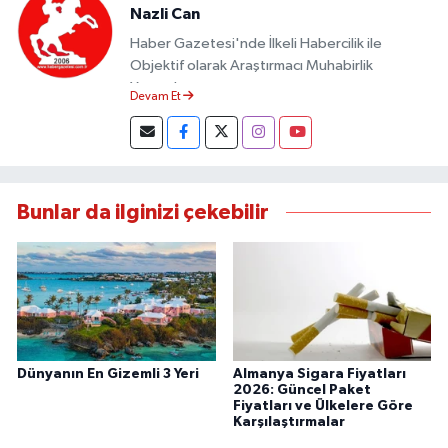
Nazli Can
Haber Gazetesi'nde İlkeli Habercilik ile
Objektif olarak Araştırmacı Muhabirlik
Yapmaktayım.
Devam Et
Bunlar da ilginizi çekebilir
Dünyanın En Gizemli 3 Yeri
Almanya Sigara Fiyatları
2026: Güncel Paket
Fiyatları ve Ülkelere Göre
Karşılaştırmalar