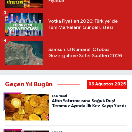
Fiyatlar
3
Votka Fiyatları 2026: Türkiye'de
Tüm Markaların Güncel Listesi
4
Samsun 13 Numaralı Otobüs
Güzergahı ve Sefer Saatleri 2026
Geçen Yıl Bugün
06 Ağustos 2025
EKONOMİ
Altın Yatırımcısına Soğuk Duş!
Temmuz Ayında İlk Kez Kayıp Yazdı