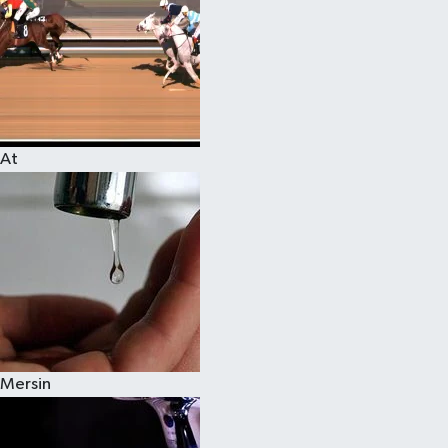
At
Mersin