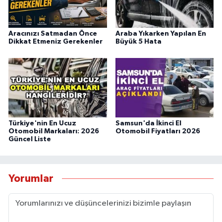
Aracınızı Satmadan Önce
Araba Yıkarken Yapılan En
Dikkat Etmeniz Gerekenler
Büyük 5 Hata
Türkiye'nin En Ucuz
Samsun'da İkinci El
Otomobil Markaları: 2026
Otomobil Fiyatları 2026
Güncel Liste
Yorumlar