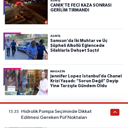
ASAYIŞ
CANİK’TE FECİ KAZA SONRASI
GERİLİM TIRMANDI
ASAYIŞ
Samsun'da İki Muhtar ve Üç
Şüpheli Alkollü Eğlencede
Silahlarla Dehşet Saçtı!
MAGAZİN
Jennifer Lopez İstanbul’da Chanel
Krizi Yaşadı: “Sorun Değil” Deyip
Yine Tarzıyla Gündem Oldu
SAMSUN
Hidrolik Pompa Seçiminde Dikkat
Yol Kenarında Otlayan İneği Çalıp
15:35
43 Bin Liraya Sattı!
Edilmesi Gereken Püf Noktaları