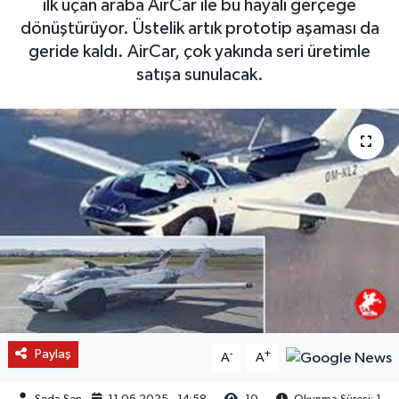
ilk uçan araba AirCar ile bu hayali gerçeğe
dönüştürüyor. Üstelik artık prototip aşaması da
geride kaldı. AirCar, çok yakında seri üretimle
satışa sunulacak.
Paylaş
-
+
A
A