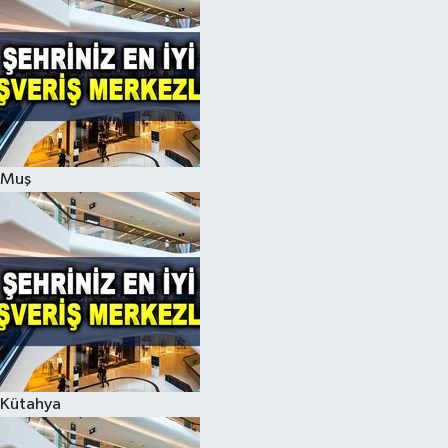
Muş
Kütahya