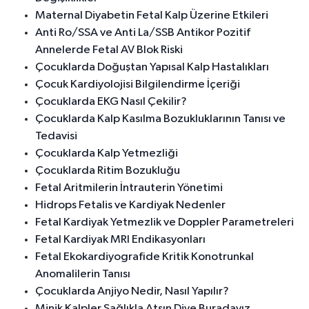
Maternal Diyabetin Fetal Kalp Üzerine Etkileri
Anti Ro/SSA ve Anti La/SSB Antikor Pozitif
Annelerde Fetal AV Blok Riski
Çocuklarda Doğuştan Yapısal Kalp Hastalıkları
Çocuk Kardiyolojisi Bilgilendirme İçeriği
Çocuklarda EKG Nasıl Çekilir?
Çocuklarda Kalp Kasılma Bozukluklarının Tanısı ve
Tedavisi
Çocuklarda Kalp Yetmezliği
Çocuklarda Ritim Bozukluğu
Fetal Aritmilerin İntrauterin Yönetimi
Hidrops Fetalis ve Kardiyak Nedenler
Fetal Kardiyak Yetmezlik ve Doppler Parametreleri
Fetal Kardiyak MRI Endikasyonları
Fetal Ekokardiyografide Kritik Konotrunkal
Anomalilerin Tanısı
Çocuklarda Anjiyo Nedir, Nasıl Yapılır?
Minik Kalpler Sağlıkla Atsın Diye Buradayız