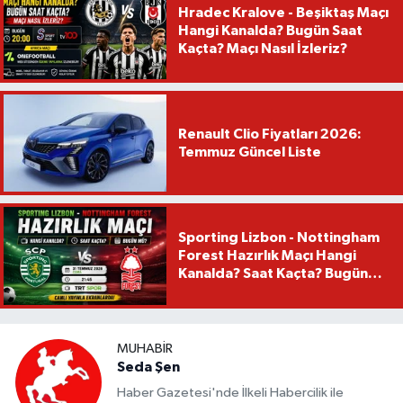
Hradec Kralove - Beşiktaş Maçı
Hangi Kanalda? Bugün Saat
Kaçta? Maçı Nasıl İzleriz?
Renault Clio Fiyatları 2026:
Temmuz Güncel Liste
Sporting Lizbon - Nottingham
Forest Hazırlık Maçı Hangi
Kanalda? Saat Kaçta? Bugün
Mü?
MUHABIR
Seda Şen
Haber Gazetesi'nde İlkeli Habercilik ile