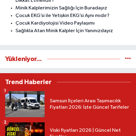
Dikkat Etmelidir?
Minik Kalplerimizin Sağlığı İçin Buradayız
Çocuk EKG’si ile Yetişkin EKG’si Aynı mıdır?
Çocuk Kardiyolojisi Video Paylaşımı
Sağlıkla Atan Minik Kalpler İçin Yanınızdayız
Yükleniyor...
Trend Haberler
1
Samsun İlçeleri Arası Taşımacılık
Fiyatları 2026: İşte Güncel Tarifeler
2
Viski fiyatları 2026 | Güncel Net