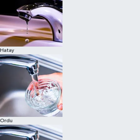
Hatay
Ordu