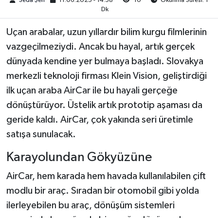
Seda Şen
11.06.2025 - 14:58
10
Okunma Süresi: 1
Dk
Uçan arabalar, uzun yıllardır bilim kurgu filmlerinin
vazgeçilmeziydi. Ancak bu hayal, artık gerçek
dünyada kendine yer bulmaya başladı. Slovakya
merkezli teknoloji firması Klein Vision, geliştirdiği
ilk uçan araba AirCar ile bu hayali gerçeğe
dönüştürüyor. Üstelik artık prototip aşaması da
geride kaldı. AirCar, çok yakında seri üretimle
satışa sunulacak.
Karayolundan Gökyüzüne
AirCar, hem karada hem havada kullanılabilen çift
modlu bir araç. Sıradan bir otomobil gibi yolda
ilerleyebilen bu araç, dönüşüm sistemleri