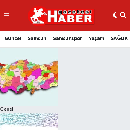
GÜNCEL
SAMSUN
Güncel
Samsun
Samsunspor
Yaşam
SAĞLIK
SAMSUNSPOR
EKONOMİ
YAŞAM
Genel