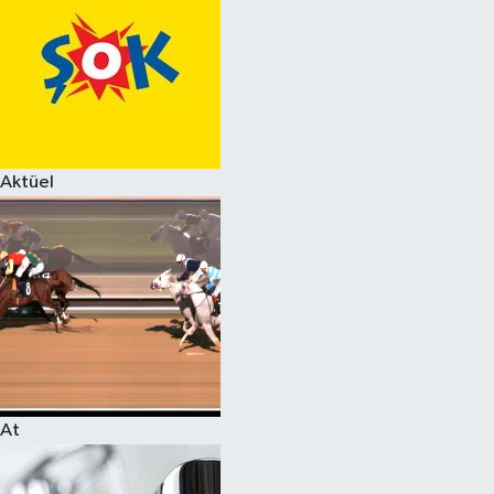
Aktüel
At