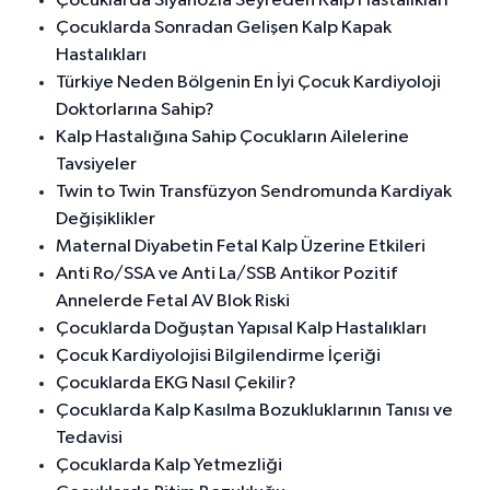
Çocuklarda Siyanozla Seyreden Kalp Hastalıkları
Çocuklarda Sonradan Gelişen Kalp Kapak
Hastalıkları
Türkiye Neden Bölgenin En İyi Çocuk Kardiyoloji
Doktorlarına Sahip?
Kalp Hastalığına Sahip Çocukların Ailelerine
Tavsiyeler
Twin to Twin Transfüzyon Sendromunda Kardiyak
Değişiklikler
Maternal Diyabetin Fetal Kalp Üzerine Etkileri
Anti Ro/SSA ve Anti La/SSB Antikor Pozitif
Annelerde Fetal AV Blok Riski
Çocuklarda Doğuştan Yapısal Kalp Hastalıkları
Çocuk Kardiyolojisi Bilgilendirme İçeriği
Çocuklarda EKG Nasıl Çekilir?
Çocuklarda Kalp Kasılma Bozukluklarının Tanısı ve
Tedavisi
Çocuklarda Kalp Yetmezliği