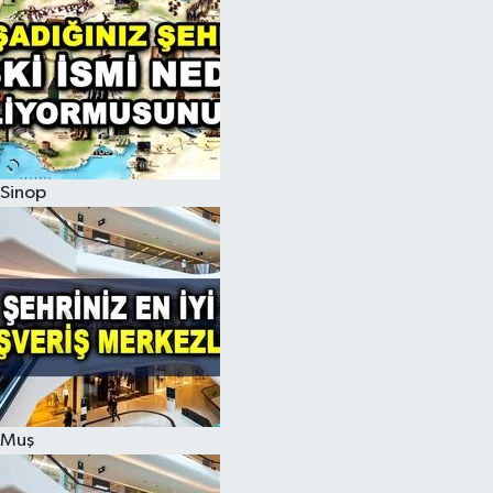
Sinop
Muş