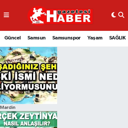
GÜNCEL
SAMSUN
Güncel
Samsun
Samsunspor
Yaşam
SAĞLIK
SAMSUNSPOR
EKONOMİ
YAŞAM
Mardin