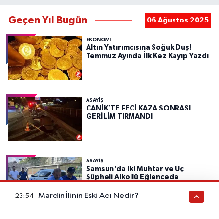
Geçen Yıl Bugün
06 Ağustos 2025
EKONOMİ
Altın Yatırımcısına Soğuk Duş!
Temmuz Ayında İlk Kez Kayıp Yazdı
ASAYIŞ
CANİK’TE FECİ KAZA SONRASI
GERİLİM TIRMANDI
ASAYIŞ
Samsun'da İki Muhtar ve Üç
Şüpheli Alkollü Eğlencede
Silahlarla Dehşet Saçtı!
Mardin İlinin Eski Adı Nedir?
23:54