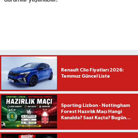
Renault Clio Fiyatları 2026:
Temmuz Güncel Liste
Sporting Lizbon - Nottingham
Forest Hazırlık Maçı Hangi
Kanalda? Saat Kaçta? Bugün
Mü?