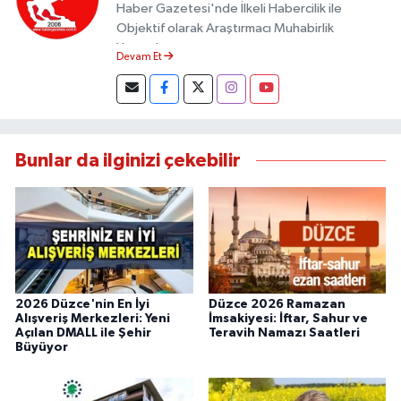
Haber Gazetesi'nde İlkeli Habercilik ile
Objektif olarak Araştırmacı Muhabirlik
Yapmaktayım.
Devam Et
Bunlar da ilginizi çekebilir
2026 Düzce'nin En İyi
Düzce 2026 Ramazan
Alışveriş Merkezleri: Yeni
İmsakiyesi: İftar, Sahur ve
Açılan DMALL ile Şehir
Teravih Namazı Saatleri
Büyüyor