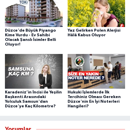
Düzce'de Büyük Piyango
Yaz Gelirken Polen Alerjisi
Kime Vurdu - Ev Sahibi
Hâlâ Kabus Oluyor
Olacak Şanslı İsimler Belli
Oluyor!
Karadeniz’in İncisi ile Yeşilin
Hukuki İşlemlerde İlk
Başkenti Arasındaki
Tercihiniz Olması Gereken
Yolculuk Samsun'dan
Düzce'nin En İyi Noterleri
Düzce'ye Kaç Kilometre?
Hangileri?
Yorumlar