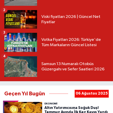
2
Viski fiyatları 2026 | Güncel Net
Fiyatlar
3
Votka Fiyatları 2026: Türkiye'de
Tüm Markaların Güncel Listesi
4
Samsun 13 Numaralı Otobüs
Güzergahı ve Sefer Saatleri 2026
Geçen Yıl Bugün
06 Ağustos 2025
EKONOMİ
Altın Yatırımcısına Soğuk Duş!
Temmuz Ayında İlk Kez Kayıp Yazdı