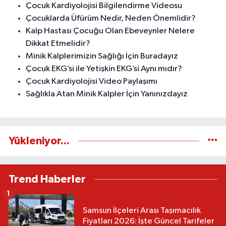
Çocuk Kardiyolojisi Bilgilendirme Videosu
Çocuklarda Üfürüm Nedir, Neden Önemlidir?
Kalp Hastası Çocuğu Olan Ebeveynler Nelere
Dikkat Etmelidir?
Minik Kalplerimizin Sağlığı İçin Buradayız
Çocuk EKG’si ile Yetişkin EKG’si Aynı mıdır?
Çocuk Kardiyolojisi Video Paylaşımı
Sağlıkla Atan Minik Kalpler İçin Yanınızdayız
Yükleniyor...
Trend Haberler
1
Samsun İlçeleri Arası Taşımacılık
Fiyatları 2026: İşte Güncel Tarifeler