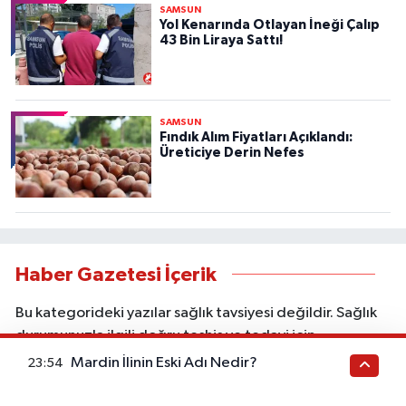
SAMSUN
Yol Kenarında Otlayan İneği Çalıp
43 Bin Liraya Sattı!
SAMSUN
Fındık Alım Fiyatları Açıklandı:
Üreticiye Derin Nefes
Haber Gazetesi İçerik
Bu kategorideki yazılar sağlık tavsiyesi değildir. Sağlık
durumunuzla ilgili doğru teşhis ve tedavi için
doktorunuza başvurunuz. Bu içerik ticari iş birliği veya
Mardin İlinin Eski Adı Nedir?
23:54
reklam içerebilir. Sitede yer alan bilgiler yalnızca genel
bilgilendirme amacı taşır; kişisel muayene, tanı veya