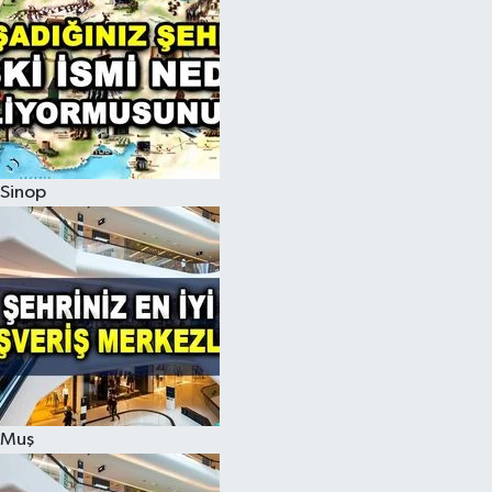
Sinop
Muş