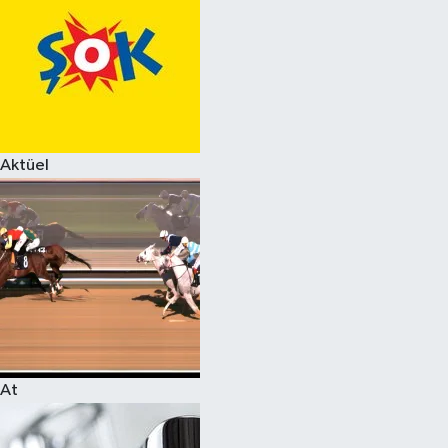
Aktüel
At