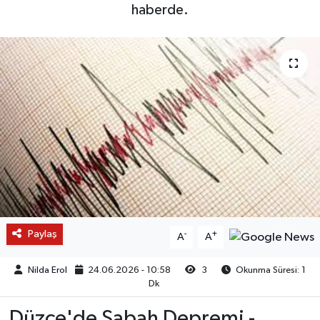
haberde.
Paylaş
-
+
A
A
Nilda Erol
24.06.2026 - 10:58
3
Okunma Süresi: 1
Dk
Düzce'de Sabah Depremi -