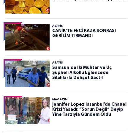
ASAYIŞ
CANİK’TE FECİ KAZA SONRASI
GERİLİM TIRMANDI
ASAYIŞ
Samsun'da İki Muhtar ve Üç
Şüpheli Alkollü Eğlencede
Silahlarla Dehşet Saçtı!
MAGAZİN
Jennifer Lopez İstanbul’da Chanel
Krizi Yaşadı: “Sorun Değil” Deyip
Yine Tarzıyla Gündem Oldu