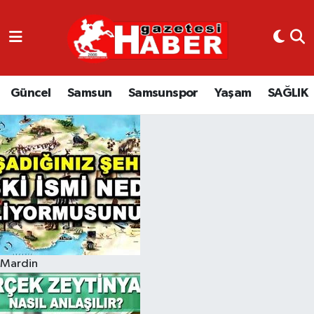
GÜNCEL
SAMSUN
Güncel
Samsun
Samsunspor
Yaşam
SAĞLIK
SAMSUNSPOR
EKONOMİ
YAŞAM
Mardin