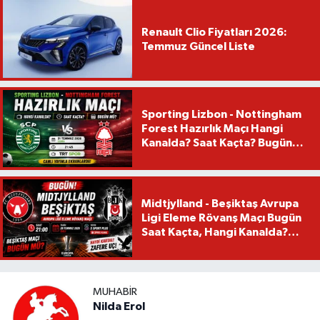
Renault Clio Fiyatları 2026:
Temmuz Güncel Liste
Sporting Lizbon - Nottingham
Forest Hazırlık Maçı Hangi
Kanalda? Saat Kaçta? Bugün
Mü?
Midtjylland - Beşiktaş Avrupa
Ligi Eleme Rövanş Maçı Bugün
Saat Kaçta, Hangi Kanalda?
Beşiktaş Maçı Bugün Mü?
MUHABIR
Nilda Erol