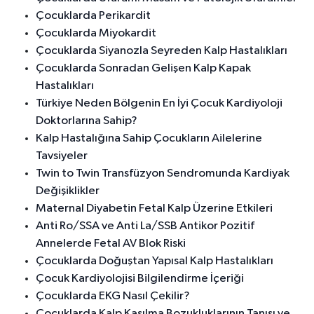
Çocuklarda Perikardit
Çocuklarda Miyokardit
Çocuklarda Siyanozla Seyreden Kalp Hastalıkları
Çocuklarda Sonradan Gelişen Kalp Kapak
Hastalıkları
Türkiye Neden Bölgenin En İyi Çocuk Kardiyoloji
Doktorlarına Sahip?
Kalp Hastalığına Sahip Çocukların Ailelerine
Tavsiyeler
Twin to Twin Transfüzyon Sendromunda Kardiyak
Değişiklikler
Maternal Diyabetin Fetal Kalp Üzerine Etkileri
Anti Ro/SSA ve Anti La/SSB Antikor Pozitif
Annelerde Fetal AV Blok Riski
Çocuklarda Doğuştan Yapısal Kalp Hastalıkları
Çocuk Kardiyolojisi Bilgilendirme İçeriği
Çocuklarda EKG Nasıl Çekilir?
Çocuklarda Kalp Kasılma Bozukluklarının Tanısı ve