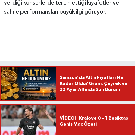
verdiği konserlerde tercih ettiği kıyafetler ve
sahne performansları büyük ilgi görüyor.
Samsun’da Altın Fiyatları Ne
Kadar Oldu? Gram, Çeyrek ve
22 Ayar Altında Son Durum
VİDEO|| Kralove 0 – 1 Beşiktaş
Geniş Maç Özeti