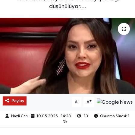
düşünülüyor...
Paylaş
-
+
A
A
Nazli Can
10.05.2026 - 14:28
13
Okunma Süresi: 1
Dk