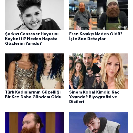
Şarkıcı Cansever Hayatını
Eren Kaşıkçı Neden Öldü?
Kaybetti? Neden Hayata
İşte Son Detaylar
Gözlerini Yumdu?
Türk Kadınlarının Güzelliği
Sinem Kobal Kimdir, Kaç
Bir Kez Daha Gündem Oldu
Yaşında? Biyografisi ve
Dizileri