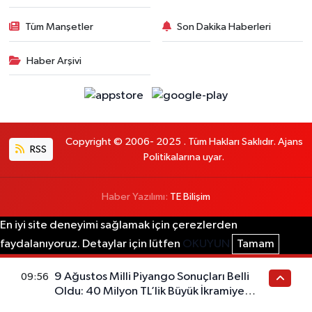
Tüm Manşetler
Son Dakika Haberleri
Haber Arşivi
Copyright © 2006- 2025 . Tüm Hakları Saklıdır. Ajans
RSS
Politikalarına uyar.
Haber Yazılımı:
TE Bilişim
En iyi site deneyimi sağlamak için çerezlerden
faydalanıyoruz. Detaylar için lütfen
OKUYUN
Tamam
9 Ağustos Milli Piyango Sonuçları Belli
09:56
Oldu: 40 Milyon TL’lik Büyük İkramiye
Çekildi