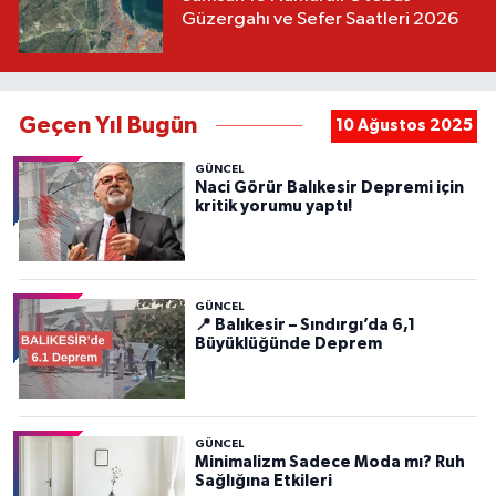
Güzergahı ve Sefer Saatleri 2026
Geçen Yıl Bugün
10 Ağustos 2025
GÜNCEL
Naci Görür Balıkesir Depremi için
kritik yorumu yaptı!
GÜNCEL
📍 Balıkesir – Sındırgı’da 6,1
Büyüklüğünde Deprem
GÜNCEL
Minimalizm Sadece Moda mı? Ruh
Sağlığına Etkileri