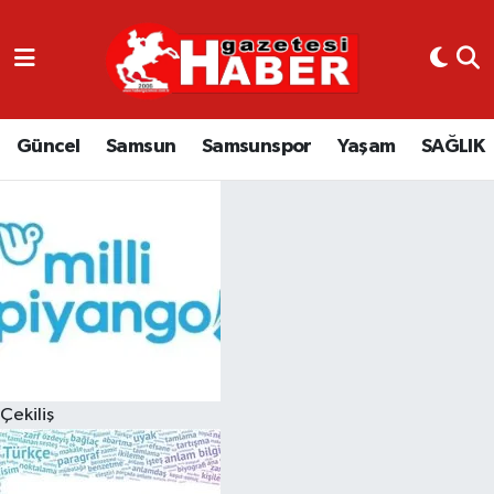
GÜNCEL
SAMSUN
Güncel
Samsun
Samsunspor
Yaşam
SAĞLIK
SAMSUNSPOR
EKONOMİ
YAŞAM
Çekiliş