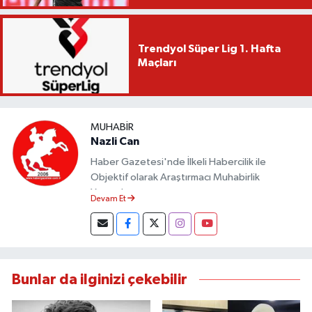
Trendyol Süper Lig 1. Hafta
Maçları
MUHABIR
Nazli Can
Haber Gazetesi'nde İlkeli Habercilik ile
Objektif olarak Araştırmacı Muhabirlik
Yapmaktayım.
Devam Et
Bunlar da ilginizi çekebilir