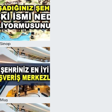
Sinop
Muş