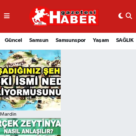
GÜNCEL
SAMSUN
Güncel
Samsun
Samsunspor
Yaşam
SAĞLIK
SAMSUNSPOR
EKONOMİ
YAŞAM
Mardin