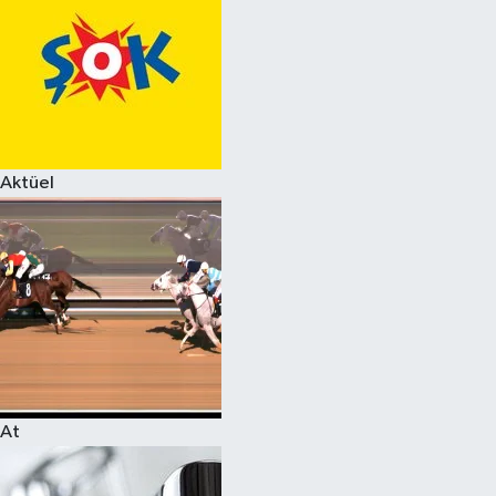
Aktüel
At