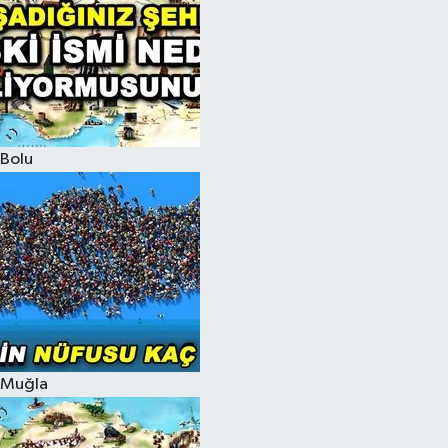
Bolu
Muğla