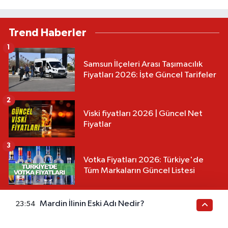
Trend Haberler
1
Samsun İlçeleri Arası Taşımacılık
Fiyatları 2026: İşte Güncel Tarifeler
2
Viski fiyatları 2026 | Güncel Net
Fiyatlar
3
Votka Fiyatları 2026: Türkiye'de
Tüm Markaların Güncel Listesi
4
Mardin İlinin Eski Adı Nedir?
23:54
Samsun 13 Numaralı Otobüs
Güzergahı ve Sefer Saatleri 2026