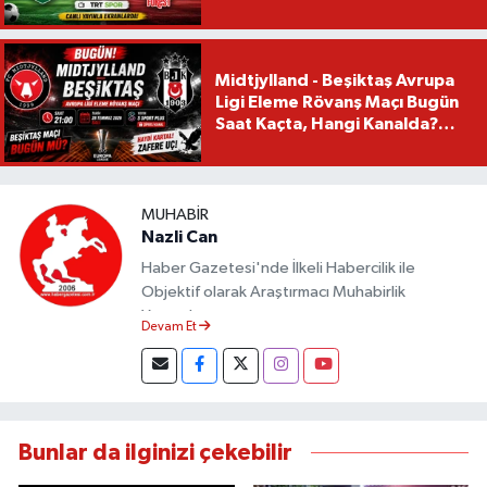
Mü?
Midtjylland - Beşiktaş Avrupa
Ligi Eleme Rövanş Maçı Bugün
Saat Kaçta, Hangi Kanalda?
Beşiktaş Maçı Bugün Mü?
MUHABIR
Nazli Can
Haber Gazetesi'nde İlkeli Habercilik ile
Objektif olarak Araştırmacı Muhabirlik
Yapmaktayım.
Devam Et
Bunlar da ilginizi çekebilir