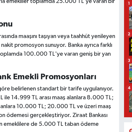
larla emekliler toplamda 25.000 TL'ye varan bir
1
onu
2
rasında maaşını taşıyan veya taahhüt yenileyen
nakit promosyon sunuyor. Banka ayrıca farklı
te toplamda 100.000 TL'ye varan geniş bir yan
3
ank Emekli Promosyonları
re belirlenen standart bir tarife uygulanıyor.
4
L ile 14.999 TL arası maaş alanlara 8.000 TL;
alanlara 10.000 TL; 20.000 TL ve üzeri maaş
on ödemesi gerçekleştiriyor. Ziraat Bankası
lan emeklilere de 5.000 TL taban ödeme