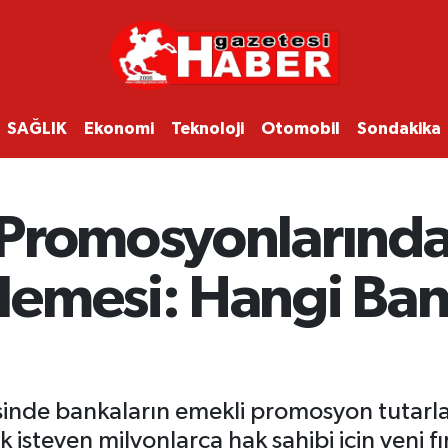
SAĞLIK
Ekonomi
Teknoloji
Otomobil
Sondakika
Promosyonlarında
lemesi: Hangi Ban
de bankaların emekli promosyon tutarlar
 isteyen milyonlarca hak sahibi için yeni 