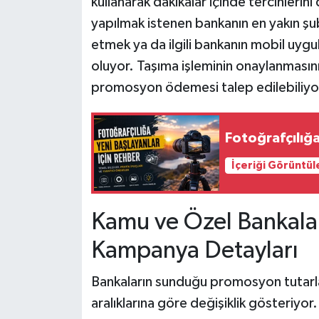
kullanarak dakikalar içinde tercihlerini
yapılmak istenen bankanın en yakın şu
etmek ya da ilgili bankanın mobil uyg
oluyor. Taşıma işleminin onaylanmasın
promosyon ödemesi talep edilebiliyo
Fotoğrafçılığa
İçeriği Görüntül
Kamu ve Özel Bankala
Kampanya Detayları
Bankaların sunduğu promosyon tutar
aralıklarına göre değişiklik gösteriyo