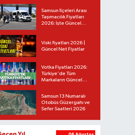
Samsun İlçeleri Arası
Taşımacılık Fiyatları
2026: İşte Güncel
Tarifeler
Viski fiyatları 2026 |
Güncel Net Fiyatlar
Votka Fiyatları 2026:
Türkiye'de Tüm
Markaların Güncel
Listesi
Samsun 13 Numaralı
Otobüs Güzergahı ve
Sefer Saatleri 2026
Geçen Yıl
06 Ağustos