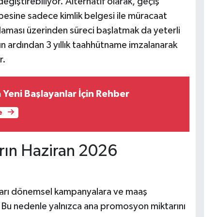
 değiştirebiliyor. Alternatif olarak, geçiş
besine sadece kimlik belgesi ile müracaat
ulaması üzerinden süreci başlatmak da yeterli
ın ardından 3 yıllık taahhütname imzalanarak
r.
 Yeni Başlayanlar İçin Rehber
e
rın Haziran 2026
ları dönemsel kampanyalara ve maaş
r. Bu nedenle yalnızca ana promosyon miktarını