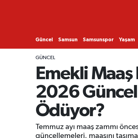
GÜNCEL
SAMSUN
Güncel
Samsun
Samsunspor
Yaşam
SAMSUNSPOR
GÜNCEL
Emekli Maaş 
EKONOMİ
2026 Güncel
YAŞAM
Ödüyor?
Temmuz ayı maaş zammı öncesin
güncellemeleri, maaşını taşımak