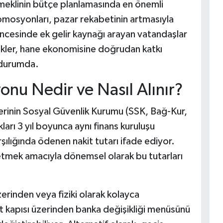
meklinin bütçe planlamasında en önemli
omosyonları, pazar rekabetinin artmasıyla
öncesinde ek gelir kaynağı arayan vatandaşlar
ekler, hane ekonomisine doğrudan katkı
ş durumda.
nu Nedir ve Nasıl Alınır?
rinin Sosyal Güvenlik Kurumu (SSK, Bağ-Kur,
kları 3 yıl boyunca aynı finans kuruluşu
rşılığında ödenen nakit tutarı ifade ediyor.
letmek amacıyla dönemsel olarak bu tutarları
zerinden veya fiziki olarak kolayca
et kapısı üzerinden banka değişikliği menüsünü