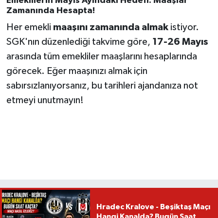
Emeklilerin Mayıs Ayındaki Hedefi: Maaşlar
Zamanında Hesapta!
Her emekli
maaşını zamanında almak
istiyor.
SGK'nın düzenlediği takvime göre,
17-26 Mayıs
arasında tüm emekliler maaşlarını hesaplarında
görecek. Eğer maaşınızı almak için
sabırsızlanıyorsanız, bu tarihleri ajandanıza not
etmeyi unutmayın!
Hradec Kralove - Beşiktaş Maçı
Hangi Kanalda? Bugün Saat