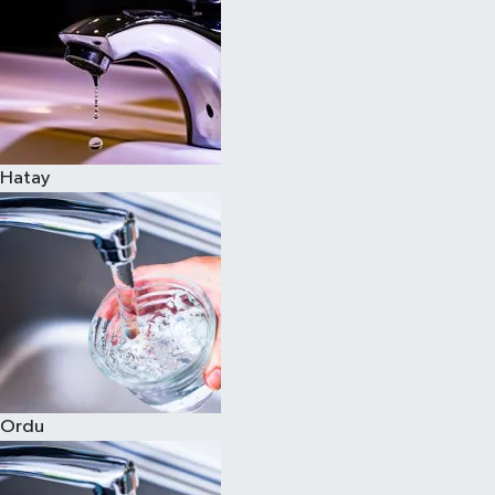
Hatay
Ordu