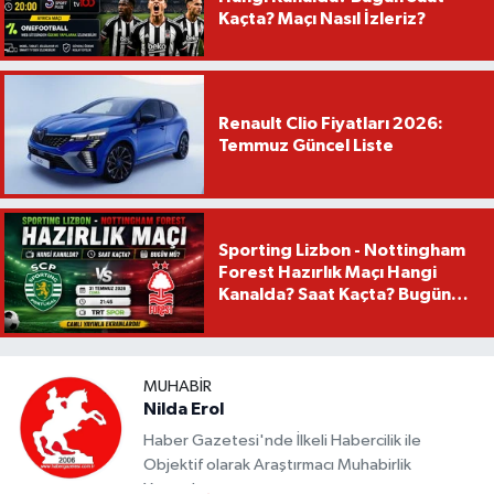
Kaçta? Maçı Nasıl İzleriz?
Renault Clio Fiyatları 2026:
Temmuz Güncel Liste
Sporting Lizbon - Nottingham
Forest Hazırlık Maçı Hangi
Kanalda? Saat Kaçta? Bugün
Mü?
MUHABIR
Nilda Erol
Haber Gazetesi'nde İlkeli Habercilik ile
Objektif olarak Araştırmacı Muhabirlik
Yapmaktayım.