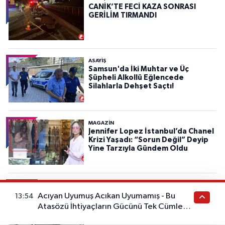
CANİK’TE FECİ KAZA SONRASI
GERİLİM TIRMANDI
ASAYIŞ
Samsun'da İki Muhtar ve Üç
Şüpheli Alkollü Eğlencede
Silahlarla Dehşet Saçtı!
MAGAZİN
Jennifer Lopez İstanbul’da Chanel
Krizi Yaşadı: “Sorun Değil” Deyip
Yine Tarzıyla Gündem Oldu
SAMSUN
Yol Kenarında Otlayan İneği Çalıp
Acıyan Uyumuş Acıkan Uyumamış - Bu
13:54
43 Bin Liraya Sattı!
Atasözü İhtiyaçların Gücünü Tek Cümlede
Anlatıyor