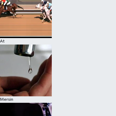
At
Mersin