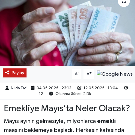
Paylaş
-
+
A
A
Nilda Erol
04.05.2025 - 23:13
12.05.2025 - 13:04
12
Okunma Süresi: 2 Dk
Emekliye Mayıs’ta Neler Olacak?
Mayıs ayının gelmesiyle, milyonlarca
emekli
maaşını beklemeye başladı. Herkesin kafasında