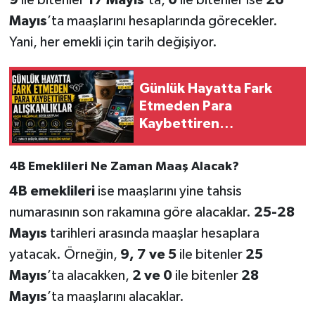
9
ile bitenler
17 Mayıs
’ta,
0
ile bitenler ise
26
Mayıs
’ta maaşlarını hesaplarında görecekler.
Yani, her emekli için tarih değişiyor.
Günlük Hayatta Fark
Etmeden Para
Kaybettiren
Alışkanlıklar
4B Emeklileri Ne Zaman Maaş Alacak?
4B emeklileri
ise maaşlarını yine tahsis
numarasının son rakamına göre alacaklar.
25-28
Mayıs
tarihleri arasında maaşlar hesaplara
yatacak. Örneğin,
9, 7 ve 5
ile bitenler
25
Mayıs
’ta alacakken,
2 ve 0
ile bitenler
28
Mayıs
’ta maaşlarını alacaklar.