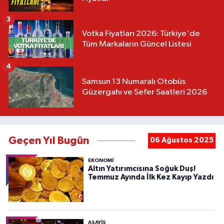
3
Votka Fiyatları 2026: Türkiye'de
Tüm Markaların Güncel Listesi
4
Samsun 13 Numaralı Otobüs
Güzergahı ve Sefer Saatleri 2026
Geçen Yıl Bugün
06 Ağustos 2025
EKONOMİ
Altın Yatırımcısına Soğuk Duş!
Temmuz Ayında İlk Kez Kayıp Yazdı
ASAYIŞ