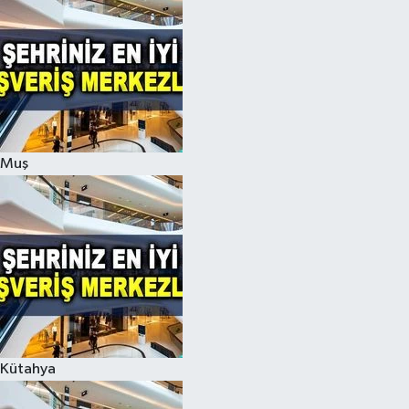
Muş
Kütahya