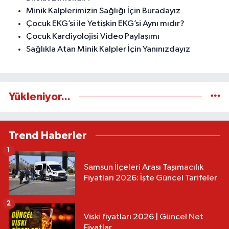
Minik Kalplerimizin Sağlığı İçin Buradayız
Çocuk EKG’si ile Yetişkin EKG’si Aynı mıdır?
Çocuk Kardiyolojisi Video Paylaşımı
Sağlıkla Atan Minik Kalpler İçin Yanınızdayız
Yükleniyor...
Trend Haberler
1
Samsun İlçeleri Arası Taşımacılık
Fiyatları 2026: İşte Güncel Tarifeler
2
Viski fiyatları 2026 | Güncel Net
Fiyatlar