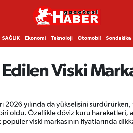
SAĞLIK
Ekonomi
Teknoloji
Otomobil
Sondakika
 Edilen Viski Mark
arı 2026 yılında da yükselişini sürdürürken,
iri oldu. Özellikle döviz kuru hareketleri, 
opüler viski markasının fiyatlarında dikkat