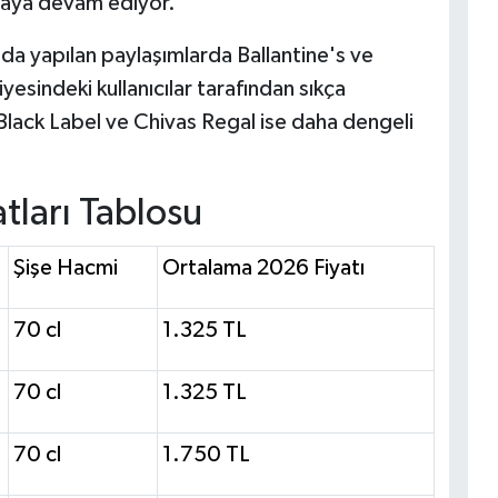
lmaya devam ediyor.
nda yapılan paylaşımlarda Ballantine's ve
esindeki kullanıcılar tarafından sıkça
 Black Label ve Chivas Regal ise daha dengeli
tları Tablosu
Şişe Hacmi
Ortalama 2026 Fiyatı
70 cl
1.325 TL
70 cl
1.325 TL
70 cl
1.750 TL