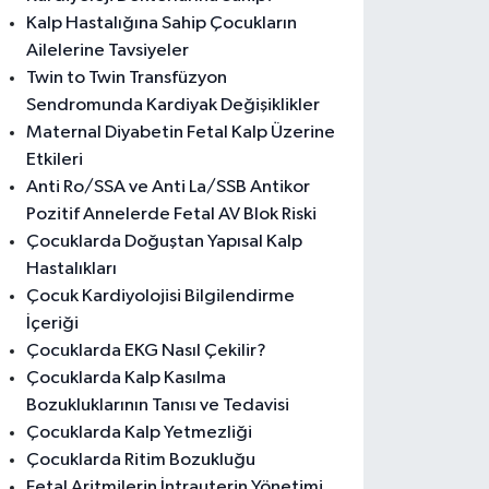
Kalp Hastalığına Sahip Çocukların
Ailelerine Tavsiyeler
Twin to Twin Transfüzyon
Sendromunda Kardiyak Değişiklikler
Maternal Diyabetin Fetal Kalp Üzerine
Etkileri
Anti Ro/SSA ve Anti La/SSB Antikor
Pozitif Annelerde Fetal AV Blok Riski
Çocuklarda Doğuştan Yapısal Kalp
Hastalıkları
Çocuk Kardiyolojisi Bilgilendirme
İçeriği
Çocuklarda EKG Nasıl Çekilir?
Çocuklarda Kalp Kasılma
Bozukluklarının Tanısı ve Tedavisi
Çocuklarda Kalp Yetmezliği
Çocuklarda Ritim Bozukluğu
Fetal Aritmilerin İntrauterin Yönetimi