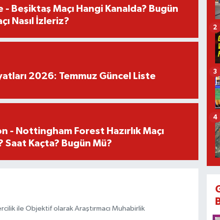
e - Beşiktaş Maçı Hangi Kanalda? Bugün
ı Nasıl İzleriz?
2
3
iyatları 2026: Temmuz Güncel Liste
4
n - Nottingham Forest Hazırlık Maçı
? Saat Kaçta? Bugün Mü?
ilik ile Objektif olarak Araştırmacı Muhabirlik