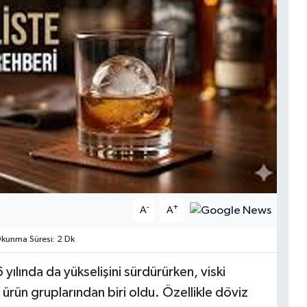
-
+
A
A
kunma Süresi: 2 Dk
 yılında da yükselişini sürdürürken, viski
 ürün gruplarından biri oldu. Özellikle döviz