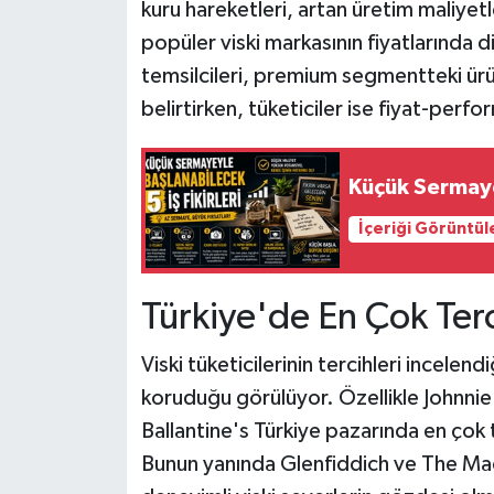
kuru hareketleri, artan üretim maliyet
popüler viski markasının fiyatlarında d
temsilcileri, premium segmentteki ürün
belirtirken, tüketiciler ise fiyat-per
Küçük Sermayey
İçeriği Görüntül
Türkiye'de En Çok Terc
Viski tüketicilerinin tercihleri incelend
koruduğu görülüyor. Özellikle Johnnie 
Ballantine's Türkiye pazarında en çok 
Bunun yanında Glenfiddich ve The Ma