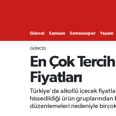
GÜNCEL
SAMSUN
Güncel
Samsun
Samsunspor
Yaşam
SAMSUNSPOR
GÜNCEL
En Çok Tercih
EKONOMİ
Fiyatları
YAŞAM
Türkiye'de alkollü içecek fiyatl
hissedildiği ürün gruplarından b
düzenlemeleri nedeniyle birçok p