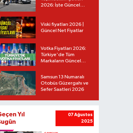
2026: İşte Güncel
Tarifeler
Viski fiyatları 2026 |
Güncel Net Fiyatlar
Votka Fiyatları 2026:
Türkiye'de Tüm
Markaların Güncel
Listesi
Samsun 13 Numaralı
Otobüs Güzergahı ve
Sefer Saatleri 2026
Geçen Yıl
07 Ağustos
Bugün
2025