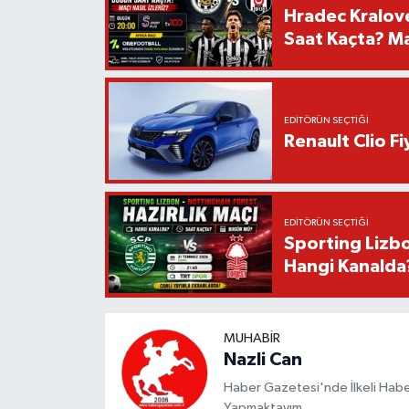
Hradec Kralov
Saat Kaçta? Maç
EDITÖRÜN SEÇTIĞI
Renault Clio F
EDITÖRÜN SEÇTIĞI
Sporting Lizbo
Hangi Kanalda
MUHABIR
Nazli Can
Haber Gazetesi'nde İlkeli Haberc
Yapmaktayım.