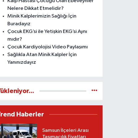
Kalp Hastası Çocuğu Olan Ebeveynler
Nelere Dikkat Etmelidir?
Minik Kalplerimizin Sağlığı İçin
Buradayız
Çocuk EKG’si ile Yetişkin EKG’si Aynı
mıdır?
Çocuk Kardiyolojisi Video Paylaşımı
Sağlıkla Atan Minik Kalpler İçin
Yanınızdayız
ükleniyor...
Trend Haberler
Samsun İlçeleri Arası
Taşımacılık Fiyatları