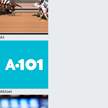
At
Aktüel