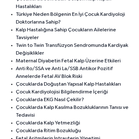
Hastalıkları
Türkiye Neden Bölgenin En İyi Çocuk Kardiyoloji
Doktorlarına Sahip?
Kalp Hastalığına Sahip Çocukların Ailelerine
Tavsiyeler
Twin to Twin Transfüzyon Sendromunda Kardiyak
Değişiklikler
Maternal Diyabetin Fetal Kalp Üzerine Etkileri
Anti Ro/SSA ve Anti La/SSB Antikor Pozitif
Annelerde Fetal AV Blok Riski
Çocuklarda Doğuştan Yapısal Kalp Hastalıkları
Çocuk Kardiyolojisi Bilgilendirme İçeriği
Çocuklarda EKG Nasıl Çekilir?
Çocuklarda Kalp Kasılma Bozukluklarının Tanısı ve
Tedavisi
Çocuklarda Kalp Yetmezliği
Çocuklarda Ritim Bozukluğu
Fetal Aritmilerin İntrauterin Yönetimi