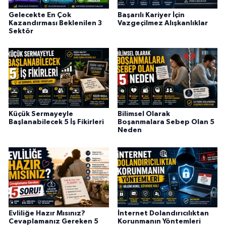
Gelecekte En Çok
Başarılı Kariyer İçin
Kazandırması Beklenilen 3
Vazgeçilmez Alışkanlıklar
Sektör
Küçük Sermayeyle
Bilimsel Olarak
Başlanabilecek 5 İş Fikirleri
Boşanmalara Sebep Olan 5
Neden
Evliliğe Hazır Mısınız?
İnternet Dolandırıcılıktan
Cevaplamanız Gereken 5
Korunmanın Yöntemleri