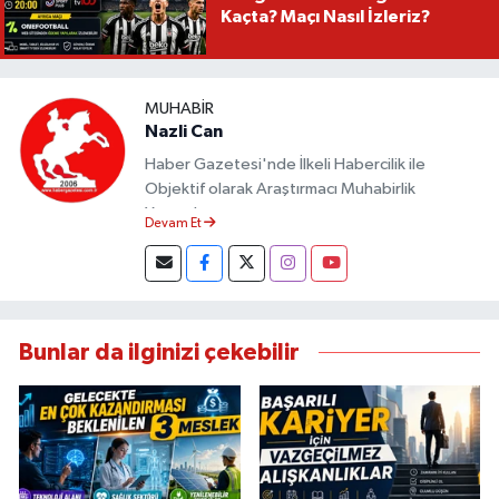
Kaçta? Maçı Nasıl İzleriz?
MUHABIR
Nazli Can
Haber Gazetesi'nde İlkeli Habercilik ile
Objektif olarak Araştırmacı Muhabirlik
Yapmaktayım.
Devam Et
Bunlar da ilginizi çekebilir