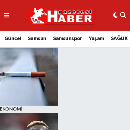
GÜNCEL
SAMSUN
Güncel
Samsun
Samsunspor
Yaşam
SAĞLIK
SAMSUNSPOR
EKONOMİ
YAŞAM
EKONOMİ