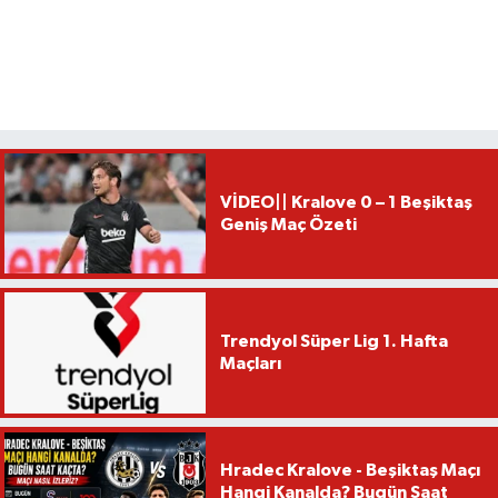
VİDEO|| Kralove 0 – 1 Beşiktaş
Geniş Maç Özeti
Trendyol Süper Lig 1. Hafta
Maçları
Hradec Kralove - Beşiktaş Maçı
Hangi Kanalda? Bugün Saat