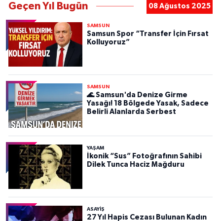
Geçen Yıl Bugün
08 Ağustos 2025
SAMSUN
Samsun Spor “Transfer İçin Fırsat
Kolluyoruz”
SAMSUN
🌊 Samsun'da Denize Girme
Yasağı! 18 Bölgede Yasak, Sadece
Belirli Alanlarda Serbest
YAŞAM
İkonik “Sus” Fotoğrafının Sahibi
Dilek Tunca Haciz Mağduru
ASAYIŞ
27 Yıl Hapis Cezası Bulunan Kadın