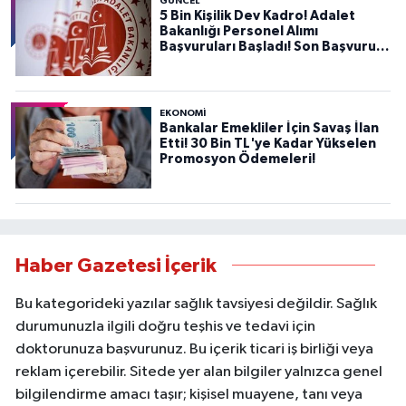
GÜNCEL
5 Bin Kişilik Dev Kadro! Adalet
Bakanlığı Personel Alımı
Başvuruları Başladı! Son Başvuru
Tarihini Kaçırmayın!
EKONOMİ
Bankalar Emekliler İçin Savaş İlan
Etti! 30 Bin TL'ye Kadar Yükselen
Promosyon Ödemeleri!
Haber Gazetesi İçerik
Bu kategorideki yazılar sağlık tavsiyesi değildir. Sağlık
durumunuzla ilgili doğru teşhis ve tedavi için
doktorunuza başvurunuz. Bu içerik ticari iş birliği veya
reklam içerebilir. Sitede yer alan bilgiler yalnızca genel
bilgilendirme amacı taşır; kişisel muayene, tanı veya