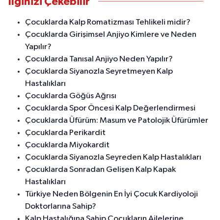
İlginizi Çekebilir
Çocuklarda Kalp Romatizması Tehlikeli midir?
Çocuklarda Girişimsel Anjiyo Kimlere ve Neden
Yapılır?
Çocuklarda Tanısal Anjiyo Neden Yapılır?
Çocuklarda Siyanozla Seyretmeyen Kalp
Hastalıkları
Çocuklarda Göğüs Ağrısı
Çocuklarda Spor Öncesi Kalp Değerlendirmesi
Çocuklarda Üfürüm: Masum ve Patolojik Üfürümler
Çocuklarda Perikardit
Çocuklarda Miyokardit
Çocuklarda Siyanozla Seyreden Kalp Hastalıkları
Çocuklarda Sonradan Gelişen Kalp Kapak
Hastalıkları
Türkiye Neden Bölgenin En İyi Çocuk Kardiyoloji
Doktorlarına Sahip?
Kalp Hastalığına Sahip Çocukların Ailelerine