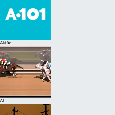
Aktüel
At