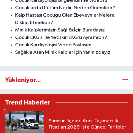
Çocuk Kardiyolojisi Bilgilendirme Videosu
Çocuklarda Üfürüm Nedir, Neden Önemlidir?
Kalp Hastası Çocuğu Olan Ebeveynler Nelere
Dikkat Etmelidir?
Minik Kalplerimizin Sağlığı İçin Buradayız
Çocuk EKG’si ile Yetişkin EKG’si Aynı mıdır?
Çocuk Kardiyolojisi Video Paylaşımı
Sağlıkla Atan Minik Kalpler İçin Yanınızdayız
Yükleniyor...
Trend Haberler
1
Samsun İlçeleri Arası Taşımacılık
Fiyatları 2026: İşte Güncel Tarifeler