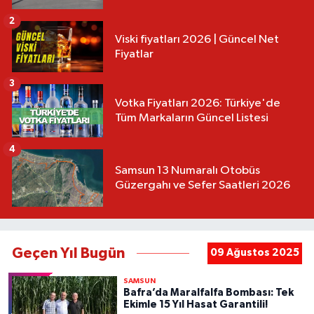
2
Viski fiyatları 2026 | Güncel Net
Fiyatlar
3
Votka Fiyatları 2026: Türkiye'de
Tüm Markaların Güncel Listesi
4
Samsun 13 Numaralı Otobüs
Güzergahı ve Sefer Saatleri 2026
Geçen Yıl Bugün
09 Ağustos 2025
SAMSUN
Bafra’da Maralfalfa Bombası: Tek
Ekimle 15 Yıl Hasat Garantili!