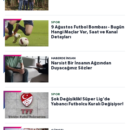
SPOR
9 Ağustos Futbol Bombası - Bugün
Hangi Maçlar Var, Saat ve Kanal
Detayları
HABERDE INSAN
Narsist Bir İnsanın Ağzından
Duyacağınız Sözler
SPOR
Şok Değişiklik! Süper Lig'de
Yabancı Futbolcu Kuralı Değişiyor!