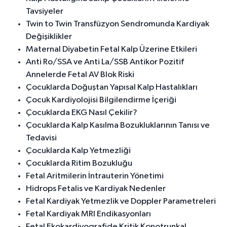
Tavsiyeler
Twin to Twin Transfüzyon Sendromunda Kardiyak
Değişiklikler
Maternal Diyabetin Fetal Kalp Üzerine Etkileri
Anti Ro/SSA ve Anti La/SSB Antikor Pozitif
Annelerde Fetal AV Blok Riski
Çocuklarda Doğuştan Yapısal Kalp Hastalıkları
Çocuk Kardiyolojisi Bilgilendirme İçeriği
Çocuklarda EKG Nasıl Çekilir?
Çocuklarda Kalp Kasılma Bozukluklarının Tanısı ve
Tedavisi
Çocuklarda Kalp Yetmezliği
Çocuklarda Ritim Bozukluğu
Fetal Aritmilerin İntrauterin Yönetimi
Hidrops Fetalis ve Kardiyak Nedenler
Fetal Kardiyak Yetmezlik ve Doppler Parametreleri
Fetal Kardiyak MRI Endikasyonları
Fetal Ekokardiyografide Kritik Konotrunkal