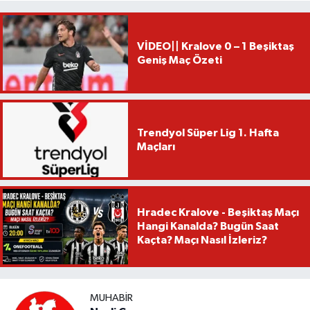
VİDEO|| Kralove 0 – 1 Beşiktaş
Geniş Maç Özeti
Trendyol Süper Lig 1. Hafta
Maçları
Hradec Kralove - Beşiktaş Maçı
Hangi Kanalda? Bugün Saat
Kaçta? Maçı Nasıl İzleriz?
MUHABIR