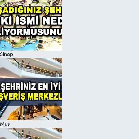
Sinop
Muş