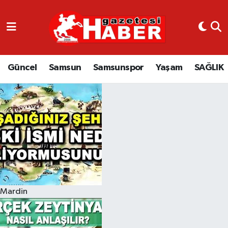
GÜNCEL
SAMSUN
Güncel
Samsun
Samsunspor
Yaşam
SAĞLIK
SAMSUNSPOR
EKONOMİ
YAŞAM
Mardin