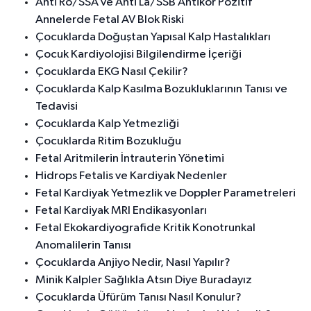
Anti Ro/SSA ve Anti La/SSB Antikor Pozitif
Annelerde Fetal AV Blok Riski
Çocuklarda Doğuştan Yapısal Kalp Hastalıkları
Çocuk Kardiyolojisi Bilgilendirme İçeriği
Çocuklarda EKG Nasıl Çekilir?
Çocuklarda Kalp Kasılma Bozukluklarının Tanısı ve
Tedavisi
Çocuklarda Kalp Yetmezliği
Çocuklarda Ritim Bozukluğu
Fetal Aritmilerin İntrauterin Yönetimi
Hidrops Fetalis ve Kardiyak Nedenler
Fetal Kardiyak Yetmezlik ve Doppler Parametreleri
Fetal Kardiyak MRI Endikasyonları
Fetal Ekokardiyografide Kritik Konotrunkal
Anomalilerin Tanısı
Çocuklarda Anjiyo Nedir, Nasıl Yapılır?
Minik Kalpler Sağlıkla Atsın Diye Buradayız
Çocuklarda Üfürüm Tanısı Nasıl Konulur?