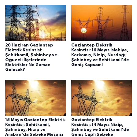
28 Haziran Gaziantep
Gaziantep Elektrik
Elektrik Kesintisi:
Kesintisi: 16 Mayıs İslahiye,
Şehitkamil, Şahinbey ve
Karkamış, Nizip, Nurdağı,
Oğuzeli İlçelerinde
Şahinbey ve Şehitkamil'de
Elektrikler Ne Zaman
Geniş Kapsaml
Gelecek?
15 Mayıs Gaziantep Elektrik
Gaziantep Elektrik
Kesintisi: Şehitkamil,
Kesintisi: 14 Mayıs Nizip,
Şahinbey, Nizip ve
Şahinbey ve Şehitkamil'de
Araban'da Şebeke Mesaisi
Geniş Çaplı Şebeke