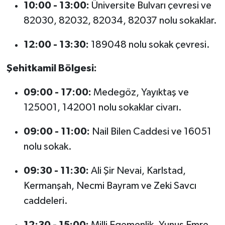
10:00 - 13:00:
Üniversite Bulvarı çevresi ve
Yapılacak
82030, 82032, 82034, 82037 nolu sokaklar.
12:00 - 13:30:
189048 nolu sokak çevresi.
Şehitkamil Bölgesi:
09:00 - 17:00:
Medegöz, Yayıktaş ve
125001, 142001 nolu sokaklar civarı.
09:00 - 11:00:
Nail Bilen Caddesi ve 16051
nolu sokak.
09:30 - 11:30:
Ali Şir Nevai, Karlstad,
Kermanşah, Necmi Bayram ve Zeki Savcı
caddeleri.
12:30 - 15:00:
Milli Egemenlik, Yunus Emre,