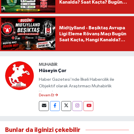
Kanalda? Saat Kaçta? Bugün
Mü?
Midtjylland - Beşiktaş Avrupa
Ligi Eleme Rövanş Maçı Bugün
Saat Kaçta, Hangi Kanalda?
Beşiktaş Maçı Bugün Mü?
MUHABIR
Hüseyin Çor
Haber Gazetesi'nde İlkeli Habercilik ile
Objektif olarak Araştırmacı Muhabirlik
Yapmaktayım.
Devam Et
Bunlar da ilginizi çekebilir