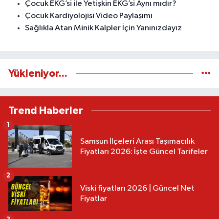
Çocuk EKG’si ile Yetişkin EKG’si Aynı mıdır?
Çocuk Kardiyolojisi Video Paylaşımı
Sağlıkla Atan Minik Kalpler İçin Yanınızdayız
Yükleniyor...
Trend Haberler
1
Samsun İlçeleri Arası Taşımacılık
Fiyatları 2026: İşte Güncel Tarifeler
2
Viski fiyatları 2026 | Güncel Net
Fiyatlar