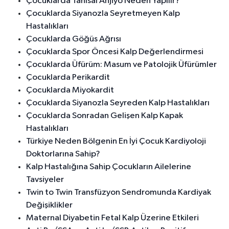
Çocuklarda Tanısal Anjiyo Neden Yapılır?
Çocuklarda Siyanozla Seyretmeyen Kalp
Hastalıkları
Çocuklarda Göğüs Ağrısı
Çocuklarda Spor Öncesi Kalp Değerlendirmesi
Çocuklarda Üfürüm: Masum ve Patolojik Üfürümler
Çocuklarda Perikardit
Çocuklarda Miyokardit
Çocuklarda Siyanozla Seyreden Kalp Hastalıkları
Çocuklarda Sonradan Gelişen Kalp Kapak
Hastalıkları
Türkiye Neden Bölgenin En İyi Çocuk Kardiyoloji
Doktorlarına Sahip?
Kalp Hastalığına Sahip Çocukların Ailelerine
Tavsiyeler
Twin to Twin Transfüzyon Sendromunda Kardiyak
Değişiklikler
Maternal Diyabetin Fetal Kalp Üzerine Etkileri