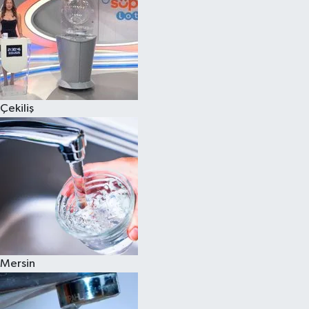
Çekiliş
Mersin