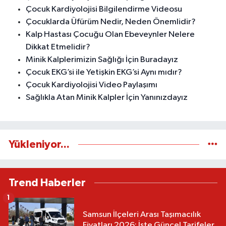
Çocuk Kardiyolojisi Bilgilendirme Videosu
Çocuklarda Üfürüm Nedir, Neden Önemlidir?
Kalp Hastası Çocuğu Olan Ebeveynler Nelere
Dikkat Etmelidir?
Minik Kalplerimizin Sağlığı İçin Buradayız
Çocuk EKG’si ile Yetişkin EKG’si Aynı mıdır?
Çocuk Kardiyolojisi Video Paylaşımı
Sağlıkla Atan Minik Kalpler İçin Yanınızdayız
Yükleniyor...
Trend Haberler
1
Samsun İlçeleri Arası Taşımacılık
Fiyatları 2026: İşte Güncel Tarifeler