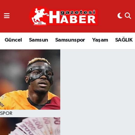
GÜNCEL
SAMSUN
Güncel
Samsun
Samsunspor
Yaşam
SAĞLIK
SAMSUNSPOR
EKONOMİ
YAŞAM
SPOR