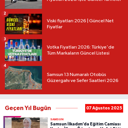
2
Viski fiyatları 2026 | Güncel Net
Fiyatlar
3
Votka Fiyatları 2026: Türkiye'de
Tüm Markaların Güncel Listesi
4
Samsun 13 Numaralı Otobüs
Güzergahı ve Sefer Saatleri 2026
Geçen Yıl Bugün
07 Ağustos 2025
SAMSUN
Samsun İlkadım’da Eğitim Camiası