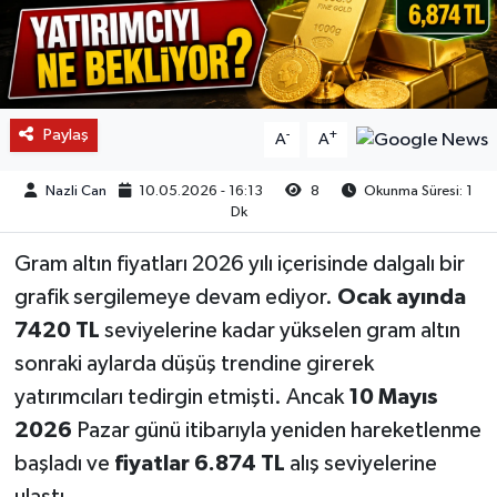
Paylaş
-
+
A
A
Nazli Can
10.05.2026 - 16:13
8
Okunma Süresi: 1
Dk
Gram altın fiyatları 2026 yılı içerisinde dalgalı bir
grafik sergilemeye devam ediyor.
Ocak ayında
7420 TL
seviyelerine kadar yükselen gram altın
sonraki aylarda düşüş trendine girerek
yatırımcıları tedirgin etmişti. Ancak
10 Mayıs
2026
Pazar günü itibarıyla yeniden hareketlenme
başladı ve
fiyatlar 6.874 TL
alış seviyelerine
ulaştı.