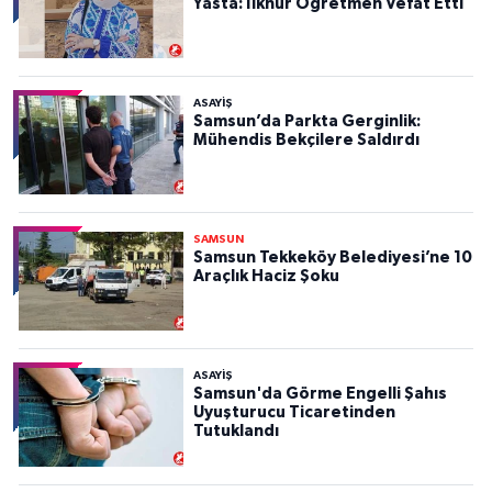
Yasta: İlknur Öğretmen Vefat Etti
ASAYIŞ
Samsun’da Parkta Gerginlik:
Mühendis Bekçilere Saldırdı
SAMSUN
Samsun Tekkeköy Belediyesi’ne 10
Araçlık Haciz Şoku
ASAYIŞ
Samsun'da Görme Engelli Şahıs
Uyuşturucu Ticaretinden
Tutuklandı