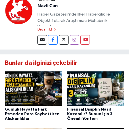
Nazli Can
Haber Gazetesi'nde İlkeli Habercilik ile
Objektif olarak Araştırmacı Muhabirlik
Yapmaktayım.
Devam Et
Bunlar da ilginizi çekebilir
Günlük Hayatta Fark
Finansal Disiplin Nasıl
Etmeden Para Kaybettiren
Kazanılır? Bunun İçin 3
Alışkanlıklar
Önemli Yöntem