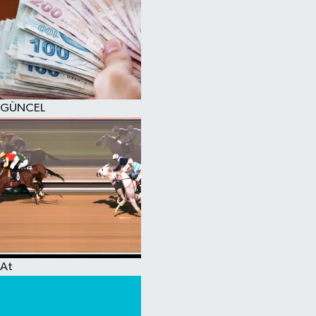
GÜNCEL
At