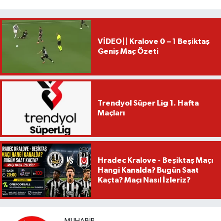
VİDEO|| Kralove 0 – 1 Beşiktaş
Geniş Maç Özeti
Trendyol Süper Lig 1. Hafta
Maçları
Hradec Kralove - Beşiktaş Maçı
Hangi Kanalda? Bugün Saat
Kaçta? Maçı Nasıl İzleriz?
MUHABIR