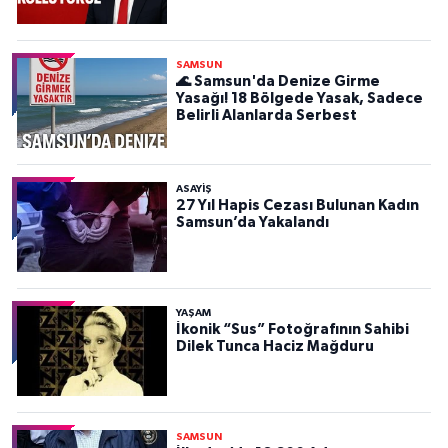
SAMSUN
🌊 Samsun'da Denize Girme
Yasağı! 18 Bölgede Yasak, Sadece
Belirli Alanlarda Serbest
ASAYIŞ
27 Yıl Hapis Cezası Bulunan Kadın
Samsun’da Yakalandı
YAŞAM
İkonik “Sus” Fotoğrafının Sahibi
Dilek Tunca Haciz Mağduru
SAMSUN