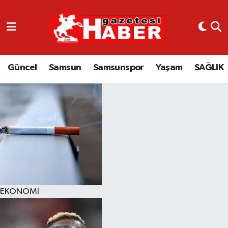
GÜNCEL
SAMSUN
Güncel
Samsun
Samsunspor
Yaşam
SAĞLIK
SAMSUNSPOR
EKONOMİ
YAŞAM
EKONOMİ