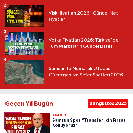
2
Viski fiyatları 2026 | Güncel Net
Fiyatlar
3
Votka Fiyatları 2026: Türkiye'de
Tüm Markaların Güncel Listesi
4
Samsun 13 Numaralı Otobüs
Güzergahı ve Sefer Saatleri 2026
Geçen Yıl Bugün
08 Ağustos 2025
SAMSUN
Samsun Spor “Transfer İçin Fırsat
Kolluyoruz”