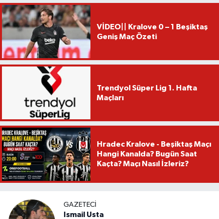
VİDEO|| Kralove 0 – 1 Beşiktaş
Geniş Maç Özeti
Trendyol Süper Lig 1. Hafta
Maçları
Hradec Kralove - Beşiktaş Maçı
Hangi Kanalda? Bugün Saat
Kaçta? Maçı Nasıl İzleriz?
GAZETECI
Ismail Usta