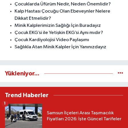
Çocuklarda Üfürüm Nedir, Neden Önemlidir?
Kalp Hastası Çocuğu Olan Ebeveynler Nelere
Dikkat Etmelidir?
Minik Kalplerimizin Sağlığı İçin Buradayız
Çocuk EKG’si ile Yetişkin EKG’si Aynı mıdır?
Çocuk Kardiyolojisi Video Paylaşımı
Sağlıkla Atan Minik Kalpler İçin Yanınızdayız
Yükleniyor...
Trend Haberler
1
Samsun İlçeleri Arası Taşımacılık
Fiyatları 2026: İşte Güncel Tarifeler