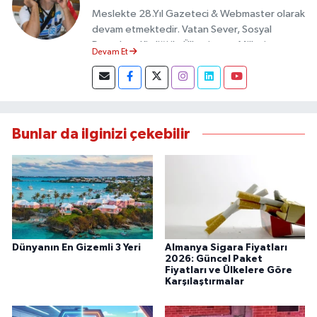
Meslekte 28.Yıl Gazeteci & Webmaster olarak
devam etmektedir. Vatan Sever, Sosyal
Demokrat Kimliği ile Ülkesine ve Milletine
Devam Et
Objektif Habercilik ilkesi ile yazılarını kaleme
almıştır.
Bunlar da ilginizi çekebilir
Dünyanın En Gizemli 3 Yeri
Almanya Sigara Fiyatları
2026: Güncel Paket
Fiyatları ve Ülkelere Göre
Karşılaştırmalar