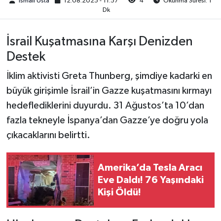
Ismail Usta
12.08.2025 - 11:57
4
Okunma Süresi: 1
Dk
İsrail Kuşatmasına Karşı Denizden
Destek
İklim aktivisti Greta Thunberg, şimdiye kadarki en
büyük girişimle İsrail’in Gazze kuşatmasını kırmayı
hedeflediklerini duyurdu. 31 Ağustos’ta 10’dan
fazla tekneyle İspanya’dan Gazze’ye doğru yola
çıkacaklarını belirtti.
Amerika’da Tesla Aracı
Eve Daldı! 76 Yaşındaki
Kişi Öldü!