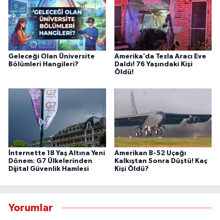
Geleceği Olan Üniversite
Amerika’da Tesla Aracı Eve
Bölümleri Hangileri?
Daldı! 76 Yaşındaki Kişi
Öldü!
İnternette 18 Yaş Altına Yeni
Amerikan B-52 Uçağı
Dönem: G7 Ülkelerinden
Kalkıştan Sonra Düştü! Kaç
Dijital Güvenlik Hamlesi
Kişi Öldü?
Yorumlar