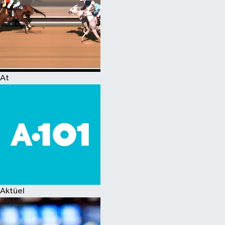
At
Aktüel