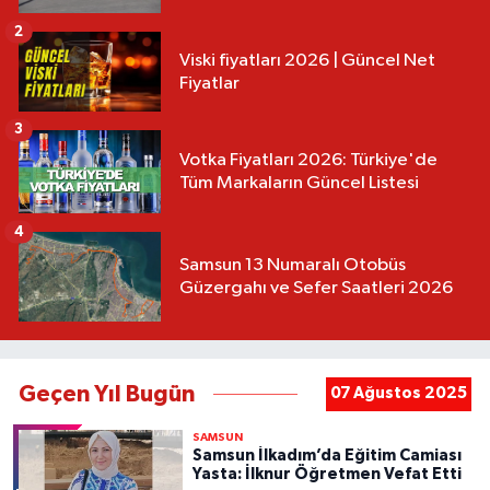
2
Viski fiyatları 2026 | Güncel Net
Fiyatlar
3
Votka Fiyatları 2026: Türkiye'de
Tüm Markaların Güncel Listesi
4
Samsun 13 Numaralı Otobüs
Güzergahı ve Sefer Saatleri 2026
Geçen Yıl Bugün
07 Ağustos 2025
SAMSUN
Samsun İlkadım’da Eğitim Camiası
Yasta: İlknur Öğretmen Vefat Etti