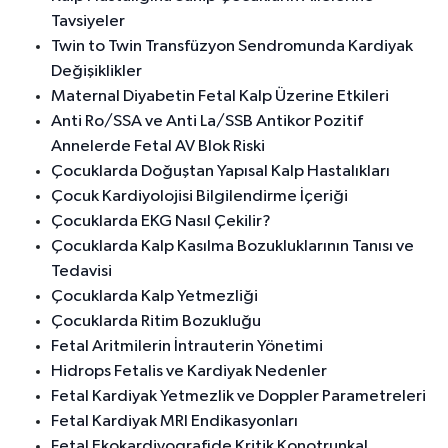
Tavsiyeler
Twin to Twin Transfüzyon Sendromunda Kardiyak
Değişiklikler
Maternal Diyabetin Fetal Kalp Üzerine Etkileri
Anti Ro/SSA ve Anti La/SSB Antikor Pozitif
Annelerde Fetal AV Blok Riski
Çocuklarda Doğuştan Yapısal Kalp Hastalıkları
Çocuk Kardiyolojisi Bilgilendirme İçeriği
Çocuklarda EKG Nasıl Çekilir?
Çocuklarda Kalp Kasılma Bozukluklarının Tanısı ve
Tedavisi
Çocuklarda Kalp Yetmezliği
Çocuklarda Ritim Bozukluğu
Fetal Aritmilerin İntrauterin Yönetimi
Hidrops Fetalis ve Kardiyak Nedenler
Fetal Kardiyak Yetmezlik ve Doppler Parametreleri
Fetal Kardiyak MRI Endikasyonları
Fetal Ekokardiyografide Kritik Konotrunkal