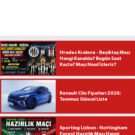
Hradec Kralove - Beşiktaş Maçı
Hangi Kanalda? Bugün Saat
Kaçta? Maçı Nasıl İzleriz?
Renault Clio Fiyatları 2026:
Temmuz Güncel Liste
Sporting Lizbon - Nottingham
Forest Hazırlık Maçı Hangi