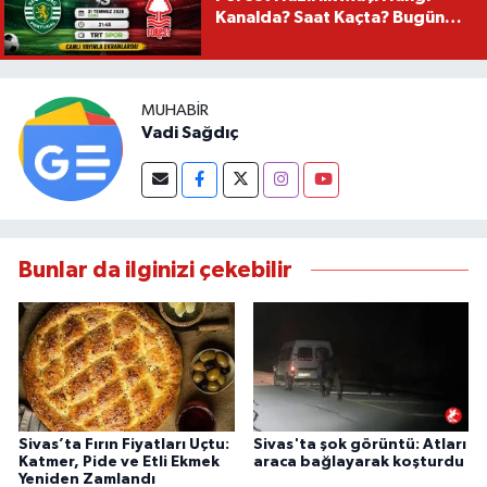
Kanalda? Saat Kaçta? Bugün
Mü?
MUHABIR
Vadi Sağdıç
Bunlar da ilginizi çekebilir
Sivas’ta Fırın Fiyatları Uçtu:
Sivas'ta şok görüntü: Atları
Katmer, Pide ve Etli Ekmek
araca bağlayarak koşturdu
Yeniden Zamlandı