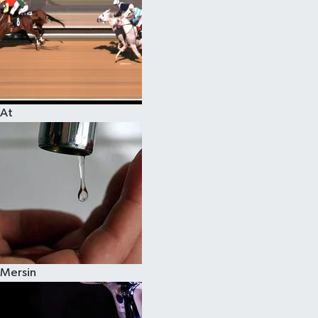
At
Mersin