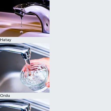
Hatay
Ordu