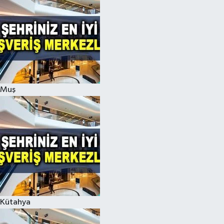
Muş
Kütahya