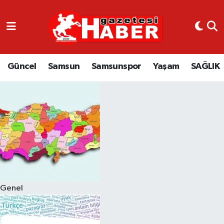
GÜNCEL
SAMSUN
Güncel
Samsun
Samsunspor
Yaşam
SAĞLIK
SAMSUNSPOR
EKONOMİ
YAŞAM
Genel