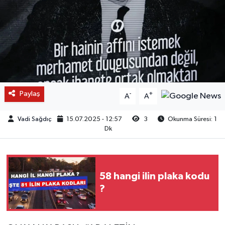
Paylaş
-
+
A
A
Vadi Sağdıç
15.07.2025 - 12:57
3
Okunma Süresi: 1
Dk
58 hangi ilin plaka kodu
?