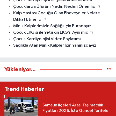
Çocuk Kardiyolojisi Bilgilendirme Videosu
Çocuklarda Üfürüm Nedir, Neden Önemlidir?
Kalp Hastası Çocuğu Olan Ebeveynler Nelere
Dikkat Etmelidir?
Minik Kalplerimizin Sağlığı İçin Buradayız
Çocuk EKG’si ile Yetişkin EKG’si Aynı mıdır?
Çocuk Kardiyolojisi Video Paylaşımı
Sağlıkla Atan Minik Kalpler İçin Yanınızdayız
Yükleniyor...
Trend Haberler
1
Samsun İlçeleri Arası Taşımacılık
Fiyatları 2026: İşte Güncel Tarifeler