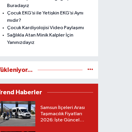
Buradayız
Çocuk EKG’si ile Yetişkin EKG’si Aynı
mıdır?
Çocuk Kardiyolojisi Video Paylaşımı
Sağlıkla Atan Minik Kalpler İçin
Yanınızdayız
ükleniyor...
Trend Haberler
Samsun İlçeleri Arası
Taşımacılık Fiyatları
2026: İşte Güncel
Tarifeler