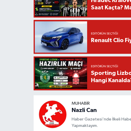
Hradec Kralov
Saat Kaçta? Maç
EDITÖRÜN SEÇTIĞI
Renault Clio F
EDITÖRÜN SEÇTIĞI
Sporting Lizbo
Hangi Kanalda
MUHABIR
Nazli Can
Haber Gazetesi'nde İlkeli Haberc
Yapmaktayım.