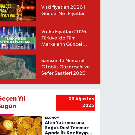
Viski fiyatları 2026 |
Güncel Net Fiyatlar
Votka Fiyatları 2026:
Türkiye'de Tüm
Markaların Güncel
Listesi
Samsun 13 Numaralı
Otobüs Güzergahı ve
Sefer Saatleri 2026
Geçen Yıl
06 Ağustos
Bugün
2025
EKONOMİ
Altın Yatırımcısına
Soğuk Duş! Temmuz
Ayında İlk Kez Kayıp