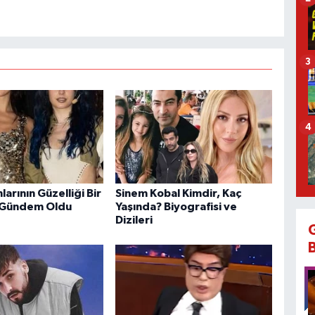
3
4
larının Güzelliği Bir
Sinem Kobal Kimdir, Kaç
 Gündem Oldu
Yaşında? Biyografisi ve
Dizileri