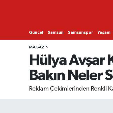
GÜNCEL
SAMSUN
Güncel
Samsun
Samsunspor
Yaşam
SAMSUNSPOR
MAGAZİN
Hülya Avşar K
EKONOMİ
Bakın Neler 
YAŞAM
Reklam Çekimlerinden Renkli Kare