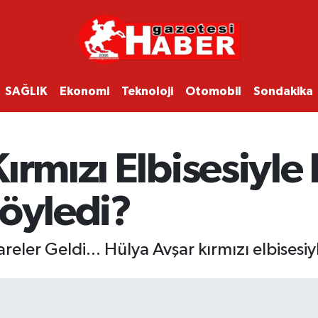
SAĞLIK
Ekonomi
Teknoloji
Otomobil
Sondakika
ırmızı Elbisesiyle 
Söyledi?
ler Geldi... Hülya Avşar kırmızı elbisesiyle