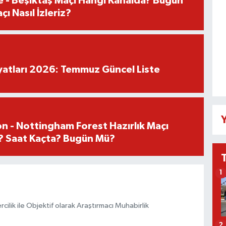
e - Beşiktaş Maçı Hangi Kanalda? Bugün
ı Nasıl İzleriz?
iyatları 2026: Temmuz Güncel Liste
Y
n - Nottingham Forest Hazırlık Maçı
? Saat Kaçta? Bugün Mü?
1
ilik ile Objektif olarak Araştırmacı Muhabirlik
2